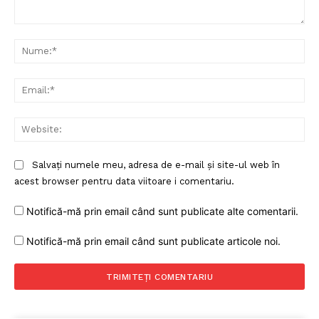
Un proiect
Comentariu:
FREEDOM HOUSE ROMÂNIA
Nu
Ema
PRESShub
Web
Despre noi / Echipa
Salvați numele meu, adresa de e-mail și site-ul web în
Proiecte editoriale
acest browser pentru data viitoare i comentariu.
Rețea
Notifică-mă prin email când sunt publicate alte comentarii.
Contact
Notifică-mă prin email când sunt publicate articole noi.