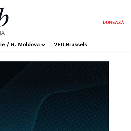
DONEAZĂ
me / R. Moldova
2EU.Brussels