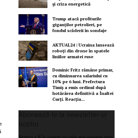
și criza energetică
Trump atacă profiturile
giganților petrolieri, pe
fondul scăderii în sondaje
AKTUAL24 | Ucraina lansează
roboți din drone în spatele
liniilor armatei ruse
Dominic Fritz rămâne primar,
cu diminuarea salariului cu
10% pe 6 luni. Prefectura
Timiș a emis ordinul după
hotărârea definitivă a Înaltei
Curți. Reacția...
Abonează-te la newsletter-ul
nostru
e
ă
Pentru a fi la curent cu cele mai recente știri,