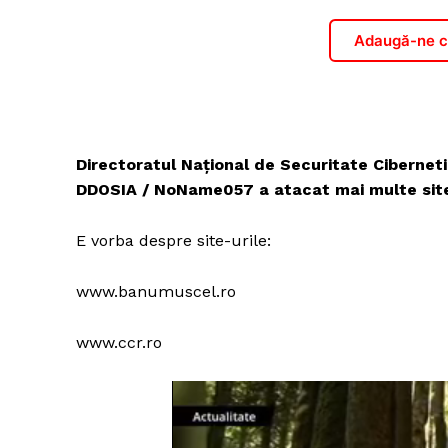
Adaugă-ne ca
Directoratul Național de Securitate Cibernet
DDOSIA / NoName057 a atacat mai multe site-ur
E vorba despre site-urile:
www.banumuscel.ro
www.ccr.ro