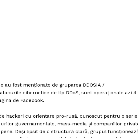
Proiecte editoriale
Rețea
Contact
iect
 HOUSE
NIA
ce au fost menționate de gruparea DDOSIA /
atacurile cibernetice de tip DDoS, sunt operaționale azi 4
pagina de Facebook.
e hackeri cu orientare pro-rusă, cunoscut pentru o serie
e-urilor guvernamentale, mass-media și companiilor privat
opene. Deși lipsit de o structură clară, grupul funcționeaz