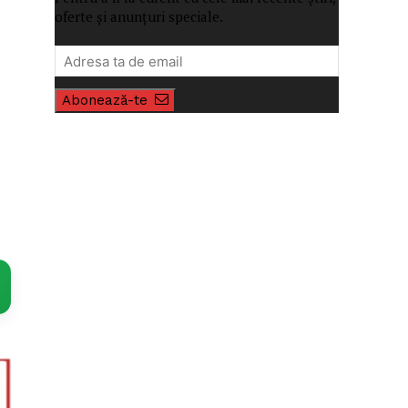
oferte și anunțuri speciale.
Abonează-te