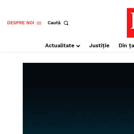
Caută
DESPRE NOI
Actualitate
Justiție
Din ța