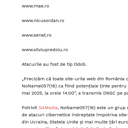
www.mae.ro
www.nicusordan.ro
Un pro
FREEDOM
www.senat.ro
ROMÂ
www.silviupredoiu.ro
Atacurile au fost de tip DdoS.
„Precizăm că toate site-urile web din România 
NoName057(16) ca fiind potențiale ținte pentru 
mai 2025, la orele 14:00”, a transmis DNSC pe 
Potrivit
G4Media
, NoName057(16) este un grup d
de atacuri cibernetice îndreptate împotriva sit
din Ucraina, Statele Unite și mai multe țări eur