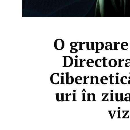
O grupare 
Director
Cibernetic
uri în ziu
vi