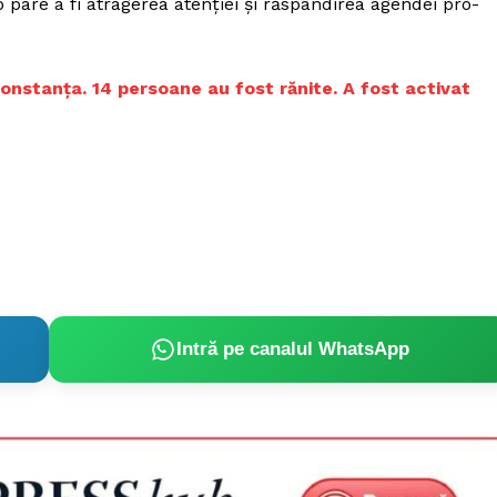
cop pare a fi atragerea atenției și răspândirea agendei pro-
Constanţa. 14 persoane au fost rănite. A fost activat
Intră pe canalul WhatsApp