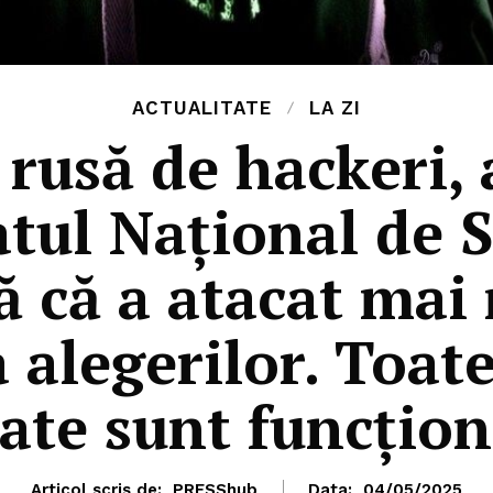
ACTUALITATE
LA ZI
rusă de hackeri,
atul Național de S
ă că a atacat mai 
a alegerilor. Toate
zate sunt funcțion
Articol scris de:
PRESShub
Data:
04/05/2025