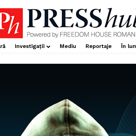
ră
Investigații
Mediu
Reportaje
În lu