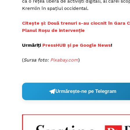
ca o rețea liberă de activiști digitali, al cărei s
Kremlin în spațiul occidental.
Citește și: Două trenuri s-au ciocnit în Gara 
Planul Roşu de intervenţie
Urmăriți
PressHUB și pe Google News
!
(
Sursa foto:
Pixabay.com
)
Urmărește-ne pe Telegram