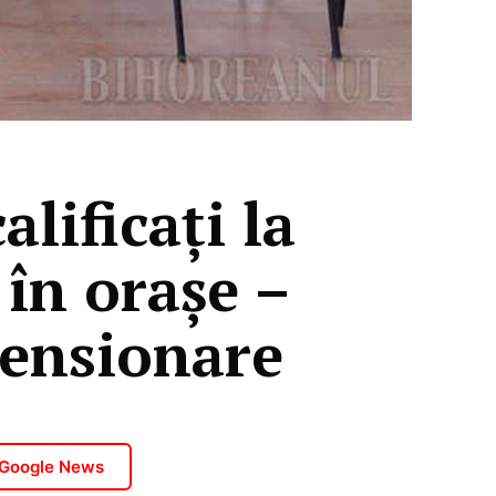
lificaţi la
 în orașe –
pensionare
 Google News