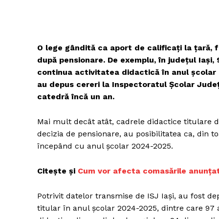
O lege gândită ca aport de calificaţi la ţară, 
după pensionare. De exemplu, în judeţul Iaşi, 
continua activitatea didactică în anul şcolar
au depus cereri la Inspectoratul Şcolar Judeţ
catedră încă un an.
Mai mult decât atât, cadrele didactice titulare 
decizia de pensionare, au posibilitatea ca, din 
începând cu anul şcolar 2024-2025.
Citește și
Cum vor afecta comasările anunțate
Potrivit datelor transmise de ISJ Iaşi, au fost 
titular în anul şcolar 2024-2025, dintre care 97