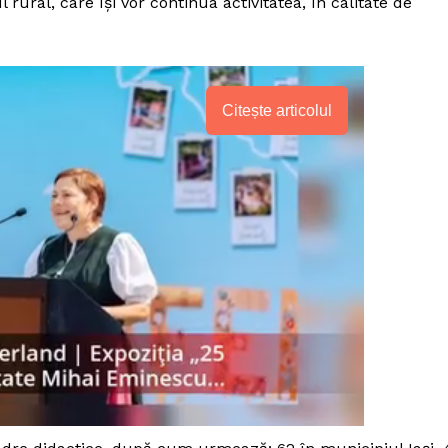
rural, care îşi vor continua activitatea, în calitate de
Citește articolul
PRESShub
Despre noi / Echipa