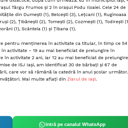
dre didactice, după cum urmează: 62 în municipiul Iaşi, 
Proiecte editoriale
raşul Târgu Frumos şi 2 în oraşul Podu Iloaiei. Cele 24 de
Rețea
tăţile din Dumeşti (1), Belceşti (3), Leţcani (1), Ruginoasa
Contact
ruşi (2), Ţibăneşti (2), Tomeşti (2), Cozmeşti (1), Todireşti (1
iect
orăni (1), Scânteia (1) şi Ţibana (1).
 HOUSE
NIA
re pentru menţinerea în activitate ca titular, în timp ce 54
în activitate – 19 au mai beneficiat de prelungire în
e în activitate 2 ani, iar 12 au mai beneficiat de prelungire
mise de ISJ Iaşi, am identificat 30 de bărbaţi şi 67 de
nării, care vor să rămână la catedră în anul şcolar următor.
nvăţători. Mai multe aflați din
Ziarul de Iași
.
Intră pe canalul WhatsApp