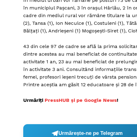
În mediul urban vor rămâne pe posturi 73 de ca
în municipiul Paşcani, 3 în oraşul Hârlău, 2 în o
cadre din mediul rural vor rămâne titulare la uni
(2), Tansa (1), Ion Neculce (1), Costuleni (1), Tătă
Un pro
Bălţaţi (1), Andrieşeni (1) Mogoşeşti-Siret (1), Cioh
FREEDOM
ROMÂ
43 din cele 97 de cadre se află la prima solicita
dintre acestea au mai beneficiat de continuitate 
activitate 1 an, 23 au mai beneficiat de prelungir
în activitate 3 ani. Consultând informaţiile trans
femei, profesori ieşeni trecuţi de vârsta pensio
Printre aceştia am găsit 12 educatoare şi 28 de î
Urmăriți
P
ressHUB și pe Google News
!
Urmărește-ne pe Telegram