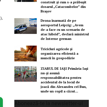
4
construit și cum s-a prăbușit
dosarul „Catacombelor” din
Brașov
),
Drona înarmată de pe
aeroportul Leipzig: „Avem
de-a face cu un scenariu de
atac hibrid”, declară ministrul
de Interne german
Tricicluri agricole și
organizarea eficientă a
muncii în gospodărie
ZIARUL DE IAȘI Primăria Iași
nu-și asumă
responsabilitatea pentru
accidentul de la locul de
joacă din Alexandru cel Bun,
unde un copil a căzut...
Abonează-te la newsletter-ul