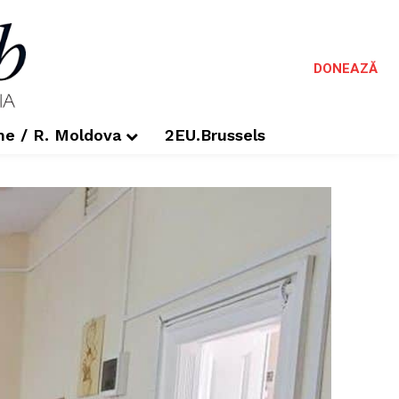
DONEAZĂ
me / R. Moldova
2EU.Brussels