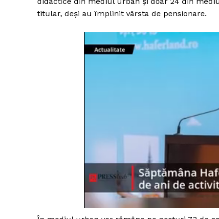
didactice din mediul urban şi doar 24 din mediul 
titular, deşi au împlinit vârsta de pensionare.