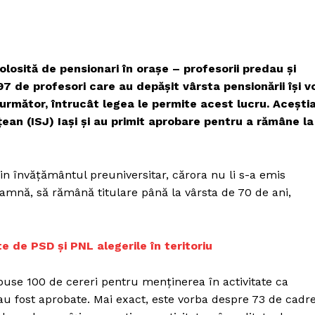
folosită de pensionari în orașe – profesorii predau și
97 de profesori care au depăşit vârsta pensionării îşi v
 următor, întrucât legea le permite acest lucru. Aceşti
ean (ISJ) Iaşi şi au primit aprobare pentru a rămâne la
din învăţământul preuniversitar, cărora nu li s-a emis
toamnă, să rămână titulare până la vârsta de 70 de ani,
 de PSD și PNL alegerile în teritoriu
depuse 100 de cereri pentru menţinerea în activitate ca
 au fost aprobate. Mai exact, este vorba despre 73 de cadr