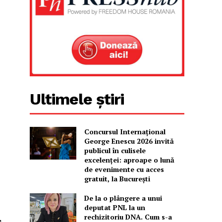
Ultimele știri
Concursul Internațional
George Enescu 2026 invită
publicul în culisele
excelenței: aproape o lună
de evenimente cu acces
gratuit, la București
De la o plângere a unui
deputat PNL la un
rechizitoriu DNA. Cum s-a