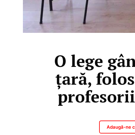
O lege gân
ţară, folo
profesori
Adaugă-ne ca