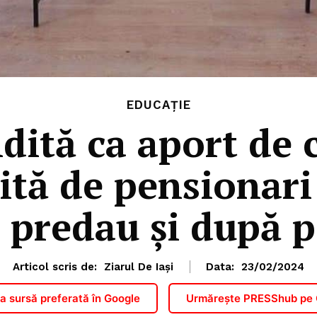
EDUCAȚIE
dită ca aport de ca
sită de pensionari
i predau și după 
Articol scris de:
Ziarul De Iași
Data:
23/02/2024
 sursă preferată în Google
Urmărește PRESShub pe