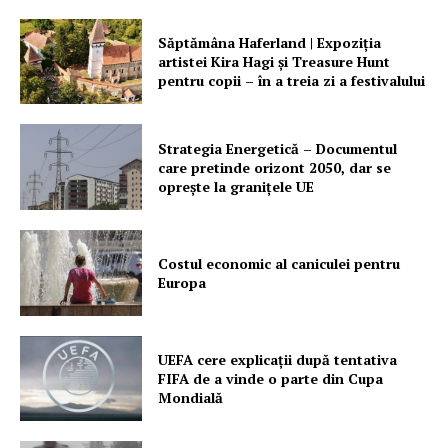
PRESShub
Săptămâna Haferland | Expoziţia
artistei Kira Hagi şi Treasure Hunt
Despre noi / Echipa
pentru copii – în a treia zi a festivalului
Proiecte editoriale
Rețea
Strategia Energetică – Documentul
care pretinde orizont 2050, dar se
Contact
oprește la granițele UE
Costul economic al caniculei pentru
Europa
UEFA cere explicații după tentativa
FIFA de a vinde o parte din Cupa
Mondială