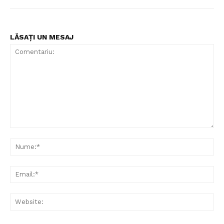
LĂSAȚI UN MESAJ
Comentariu:
Nu
Ema
Web