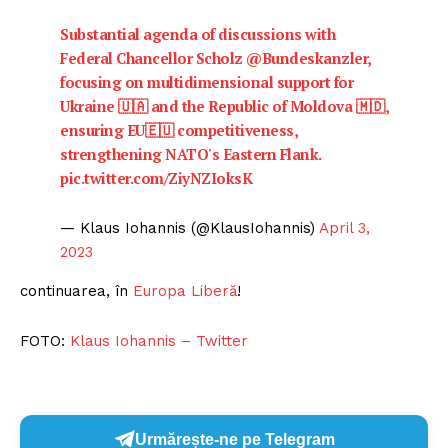
Substantial agenda of discussions with
Federal Chancellor Scholz
@Bundeskanzler
,
focusing on multidimensional support for
Ukraine 🇺🇦 and the Republic of Moldova 🇲🇩,
ensuring EU🇪🇺 competitiveness,
strengthening NATO's Eastern Flank.
pic.twitter.com/ZiyNZIoksK
— Klaus Iohannis (@KlausIohannis)
April 3,
2023
continuarea, în
Europa Liberă
!
FOTO:
Klaus Iohannis – Twitter
Urmărește-ne pe Telegram