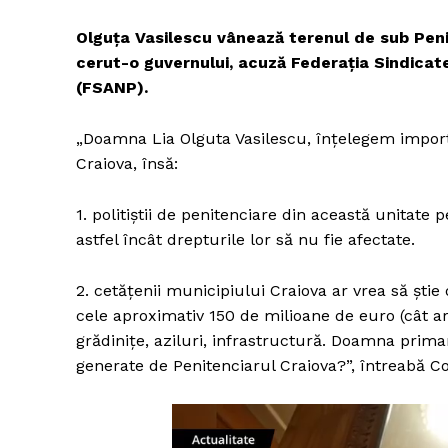
Olguța Vasilescu vânează terenul de sub Penit
cerut-o guvernului, acuză Federația Sindicate
(FSANP).
„Doamna Lia Olguta Vasilescu, înțelegem importa
Craiova, însă:
1. politiștii de penitenciare din această unitate 
astfel încât drepturile lor să nu fie afectate.
2. cetățenii municipiului Craiova ar vrea să știe
cele aproximativ 150 de milioane de euro (cât ar 
grădinițe, aziluri, infrastructură. Doamna primar
generate de Penitenciarul Craiova?”, întreabă 