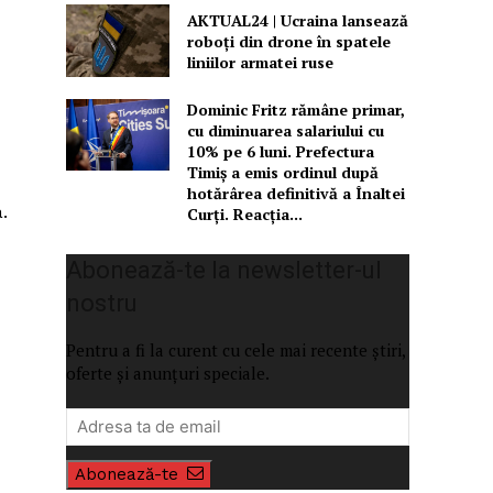
AKTUAL24 | Ucraina lansează
roboți din drone în spatele
liniilor armatei ruse
Dominic Fritz rămâne primar,
cu diminuarea salariului cu
10% pe 6 luni. Prefectura
Timiș a emis ordinul după
hotărârea definitivă a Înaltei
.
Curți. Reacția...
Abonează-te la newsletter-ul
nostru
Pentru a fi la curent cu cele mai recente știri,
oferte și anunțuri speciale.
Abonează-te