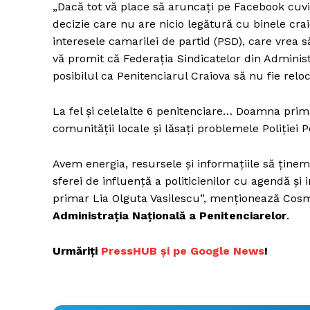
„Dacă tot vă place să aruncați pe Facebook cuv
decizie care nu are nicio legătură cu binele craio
interesele camarilei de partid (PSD), care vrea s
vă promit că Federația Sindicatelor din Adminis
posibilul ca Penitenciarul Craiova să nu fie reloc
La fel și celelalte 6 penitenciare… Doamna prim
comunității locale și lăsați problemele Poliției 
Avem energia, resursele și informațiile să ținem 
sferei de influență a politicienilor cu agendă 
primar Lia Olguta Vasilescu”, menționează Cos
Administrația Națională a Penitenciarelor
.
Urmăriți
P
ressHUB și pe Google News
!