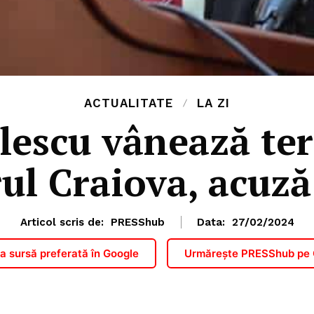
ACTUALITATE
LA ZI
lescu vânează te
ul Craiova, acuză
Articol scris de:
PRESShub
Data:
27/02/2024
 sursă preferată în Google
Urmărește PRESShub pe