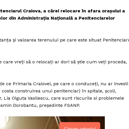
enciarul Craiova, a cărei relocare în afara orașului a
lor din Administrația Națională a Penitenciarelor
nța și valoarea terenului pe care este situat Penitenciar
pe care vreți să o relocați ar dori să știe cum veți proceda,
 de ce Primaria Craiovei, pe care o conduceți, nu ar investi
costa construirea unui penitenciar) în spitale, școli,
, Lia Olguta Vasilescu, care sunt riscurile si problemele
Cosmin Dorobantu, președinte FSANP.