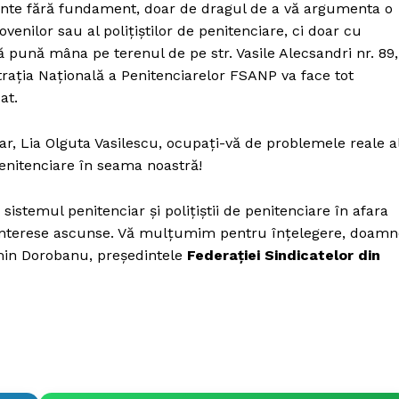
inte fără fundament, doar de dragul de a vă argumenta o
venilor sau al polițiștilor de penitenciare, ci doar cu
ă pună mâna pe terenul de pe str. Vasile Alecsandri nr. 89,
trația Națională a Penitenciarelor FSANP va face tot
at.
ar, Lia Olguta Vasilescu, ocupați-vă de problemele reale a
Penitenciare în seama noastră!
sistemul penitenciar și polițiștii de penitenciare în afara
și interese ascunse. Vă mulțumim pentru înțelegere, doam
min Dorobanu, președintele
Federației Sindicatelor din