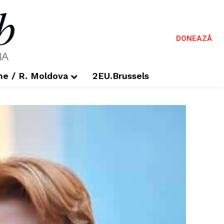
DONEAZĂ
me / R. Moldova
2EU.Brussels