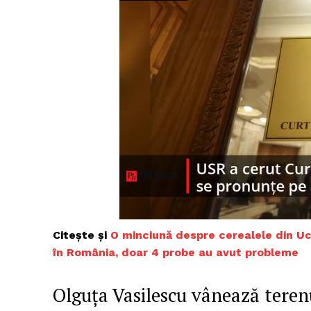
Citește și
O minciună despre cerealele din Uc
în România, doar 4 probe au avut probleme
Olguța Vasilescu vânează terenu