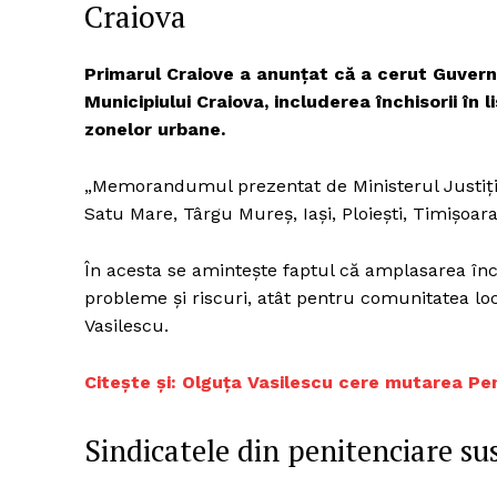
Craiova
Primarul Craiove a anunțat că a cerut Guvernul
Un pro
Municipiului Craiova, includerea închisorii în 
FREEDOM
zonelor urbane.
ROMÂ
„Memorandumul prezentat de Ministerul Justiți
Satu Mare, Târgu Mureș, Iași, Ploiești, Timișoara
În acesta se amintește faptul că amplasarea înc
probleme și riscuri, atât pentru comunitatea loca
Vasilescu.
Citește și: Olguța Vasilescu cere mutarea Pen
Sindicatele din penitenciare su