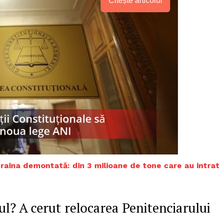
Citește articolul
raina demontată: din 3 milioane de tone care au intra
PRESShub
l? A cerut relocarea Penitenciarului
Despre noi / Echipa