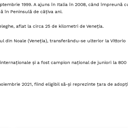
ptembrie 1999. A ajuns în Italia în 2008, când împreună c
că în Peninsulă de câțiva ani.
eghe, aflat la circa 25 de kilometri de Veneţia.
ul din Noale (Veneţia), transferându-se ulterior la Vittorio
internaționale şi a fost campion naţional de juniori la 800
noiembrie 2021, fiind eligibil să-şi reprezinte ţara de adopţ