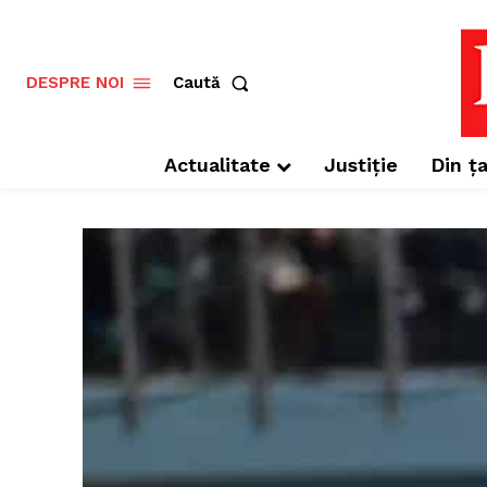
Caută
DESPRE NOI
Actualitate
Justiție
Din ța