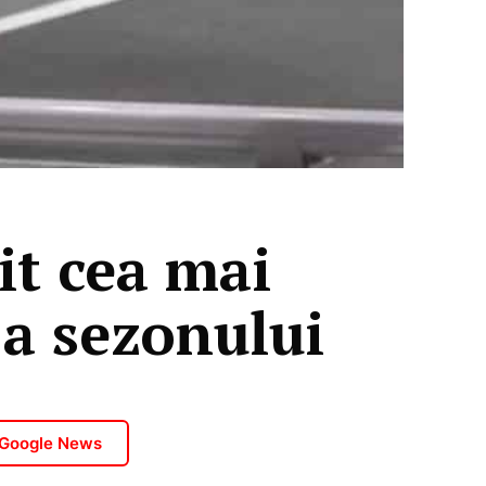
lit cea mai
a sezonului
 Google News