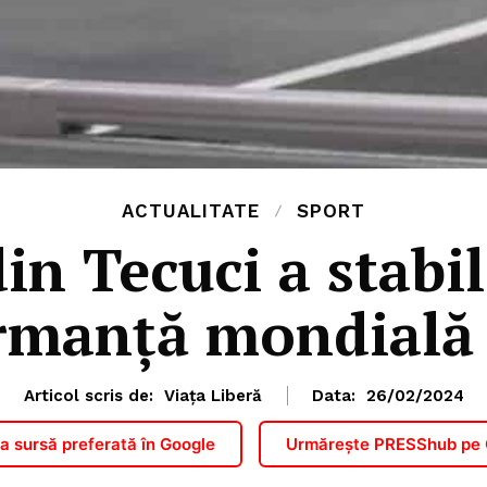
ACTUALITATE
SPORT
in Tecuci a stabi
rmanță mondială 
Articol scris de:
Viața Liberă
Data:
26/02/2024
PRESShub
 sursă preferată în Google
Urmărește PRESShub pe
Despre noi / Echipa