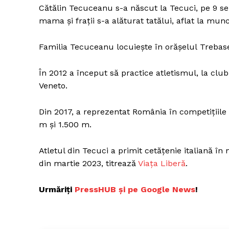
Cătălin Tecuceanu s-a născut la Tecuci, pe 9 se
mama și frații s-a alăturat tatălui, aflat la mun
Familia Tecuceanu locuieşte în orăşelul Trebasel
În 2012 a început să practice atletismul, la club
Veneto.
Din 2017, a reprezentat România în competițiile 
m și 1.500 m.
Atletul din Tecuci a primit cetățenie italiană în 
din martie 2023, titrează
Viața Liberă
.
Urmăriți
PressHUB și pe Google News
!