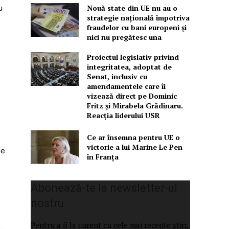
u
Nouă state din UE nu au o
strategie națională împotriva
fraudelor cu bani europeni și
nici nu pregătesc una
Proiectul legislativ privind
integritatea, adoptat de
Senat, inclusiv cu
amendamentele care îi
vizează direct pe Dominic
Fritz și Mirabela Grădinaru.
Reacția liderului USR
Ce ar însemna pentru UE o
victorie a lui Marine Le Pen
ie
în Franța
Abonează-te la newsletter-ul
nostru
Pentru a fi la curent cu cele mai recente știri,