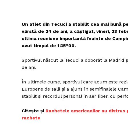
Un atlet din Tecuci a stabilit cea mai bună p
Un pro
vârstă de 24 de ani, a câştigat, vineri, 23 fe
FREEDOM
ultima reuniune importantă înainte de Campio
ROMÂ
avut timpul de 1’45”00.
Sportivul născut la Tecuci a doborât la Madrid şi
de ani.
În ultimele curse, sportivul care acum este rez
Europene de sală și a ajuns în semifinalele Cam
stabilit şi recordul personal în aer liber, cu per
Citește și
Rachetele americanilor au distrus 
rachete