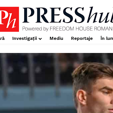
ră
Investigații
Mediu
Reportaje
În lu