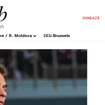
DONEAZĂ
me / R. Moldova
2EU.Brussels