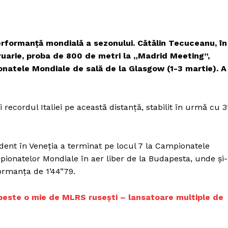
Proiecte editoriale
Rețea
Contact
erformanță mondială a sezonului. Cătălin Tecuceanu, în
iect
bruarie, proba de 800 de metri la „Madrid Meeting”,
 HOUSE
natele Mondiale de sală de la Glasgow (1-3 martie). A
NIA
 recordul Italiei pe această distanță, stabilit în urmă cu 3
ident în Veneția a terminat pe locul 7 la Campionatele
pionatelor Mondiale în aer liber de la Budapesta, unde şi
formanţa de 1’44”79.
peste o mie de MLRS rusești – lansatoare multiple de