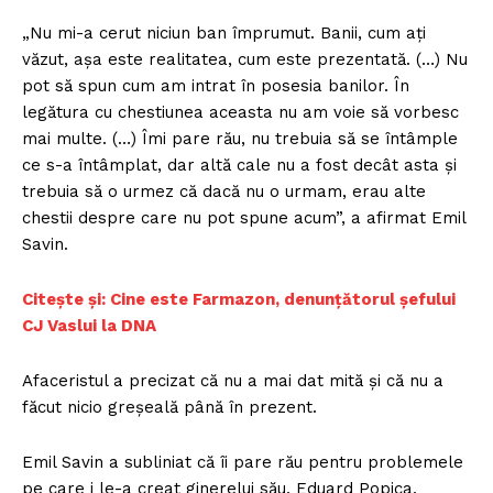
„Nu mi-a cerut niciun ban împrumut. Banii, cum aţi
văzut, aşa este realitatea, cum este prezentată. (…) Nu
pot să spun cum am intrat în posesia banilor. În
legătura cu chestiunea aceasta nu am voie să vorbesc
mai multe. (…) Îmi pare rău, nu trebuia să se întâmple
ce s-a întâmplat, dar altă cale nu a fost decât asta şi
trebuia să o urmez că dacă nu o urmam, erau alte
chestii despre care nu pot spune acum”, a afirmat Emil
Savin.
Citește și: Cine este Farmazon, denunțătorul şefului
CJ Vaslui la DNA
Afaceristul a precizat că nu a mai dat mită şi că nu a
făcut nicio greşeală până în prezent.
Emil Savin a subliniat că îi pare rău pentru problemele
pe care i le-a creat ginerelui său, Eduard Popica,