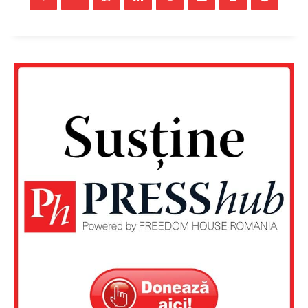
FREEDOM HOUSE ROMÂNIA
PRESShub
Despre noi / Echipa
Proiecte editoriale
Rețea
Contact