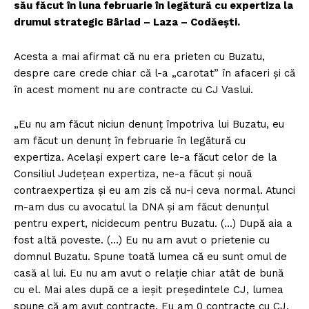
său făcut în luna februarie în legătură cu expertiza la
drumul strategic Bârlad – Laza – Codăeşti.
Acesta a mai afirmat că nu era prieten cu Buzatu,
despre care crede chiar că l-a „carotat” în afaceri şi că
în acest moment nu are contracte cu CJ Vaslui.
„Eu nu am făcut niciun denunţ împotriva lui Buzatu, eu
am făcut un denunţ în februarie în legătură cu
expertiza. Acelaşi expert care le-a făcut celor de la
Consiliul Judeţean expertiza, ne-a făcut şi nouă
contraexpertiza şi eu am zis că nu-i ceva normal. Atunci
m-am dus cu avocatul la DNA şi am făcut denunţul
pentru expert, nicidecum pentru Buzatu. (…) După aia a
fost altă poveste. (…) Eu nu am avut o prietenie cu
domnul Buzatu. Spune toată lumea că eu sunt omul de
casă al lui. Eu nu am avut o relaţie chiar atât de bună
cu el. Mai ales după ce a ieşit preşedintele CJ, lumea
spune că am avut contracte. Eu am 0 contracte cu CJ.