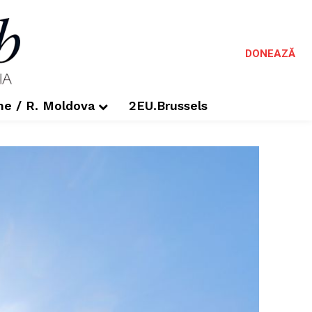
DONEAZĂ
me / R. Moldova
2EU.Brussels