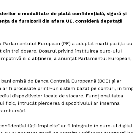
nderilor o modalitate de plată confidențială, sigură și
ța de furnizorii din afara UE, consideră deputații
a Parlamentului European (PE) a adoptat marți poziția cu
 din trei dosare. Dosarul privind instituirea euro-ului
4 împotrivă și o abținere, a anunțat Parlamentul European,
de bani emisă de Banca Centrală Europeană (BCE) și ar
ine ar fi procesate printr-un sistem bazat pe conturi, în tim
ediul dispozitivelor locale de stocare. Funcționalitatea
ui fizic, întrucât pierderea dispozitivului ar însemna
PRESShub
 rambursări.
confidențialității implicite” ar fi integrate în euro-ul digital
Despre noi / Echipa