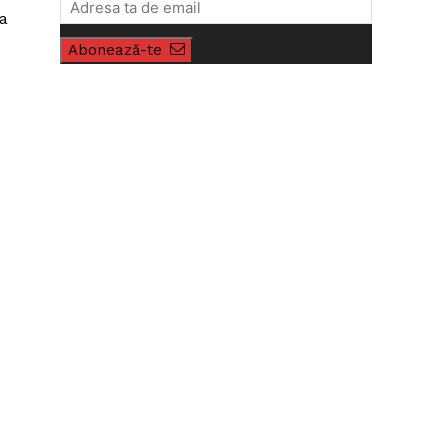
ea
Abonează-te