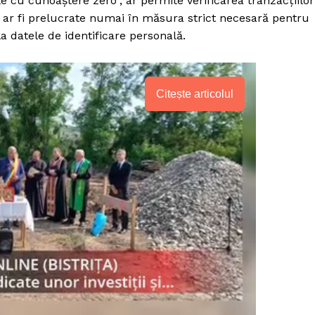
 cu cunoaștere zero”, ar permite verificarea tranzacțiilor
Proiecte editoriale
 ar fi prelucrate numai în măsura strict necesară pentru
Rețea
a datele de identificare personală.
Contact
iect
 HOUSE
Citește articolul
NIA