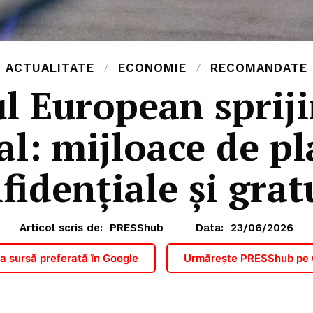
ACTUALITATE
ECONOMIE
RECOMANDATE
l European spriji
al: mijloace de pl
fidențiale și grat
Articol scris de:
PRESShub
Data:
23/06/2026
 sursă preferată în Google
Urmărește PRESShub pe