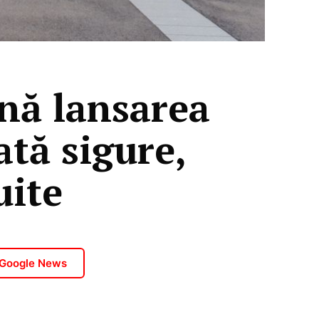
nă lansarea
ată sigure,
uite
 Google News