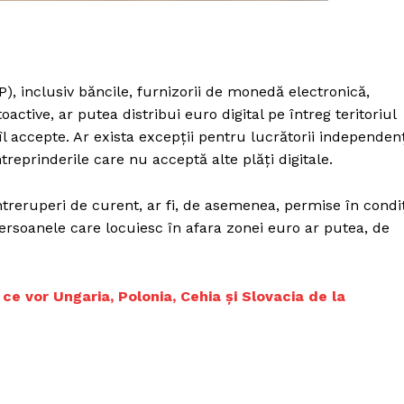
PSP), inclusiv băncile, furnizorii de monedă electronică,
toactive, ar putea distribui euro digital pe întreg teritoriul
 îl accepte. Ar exista excepții pentru lucrătorii independenț
reprinderile care nu acceptă alte plăți digitale.
treruperi de curent, ar fi, de asemenea, permise în condiț
i, persoanele care locuiesc în afara zonei euro ar putea, de
 ce vor Ungaria, Polonia, Cehia și Slovacia de la