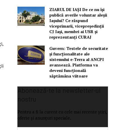
ZIARUL DE IAȘI De ce nu își
publică averile voluntar aleșii
Iașului? Ce răspund
viceprimarii, vicepreședinții
CJ Iași, membri ai USR și
reprezentanți CURAJ
i,
Guvern: Testele de securitate
și funcționalitate ale
sistemului e-Terra al ANCPI
avansează. Platforma va
ii
deveni funcțională
săptămâna viitoare
Abonează-te la newsletter-ul
nostru
Pentru a fi la curent cu cele mai recente știri,
oferte și anunțuri speciale.