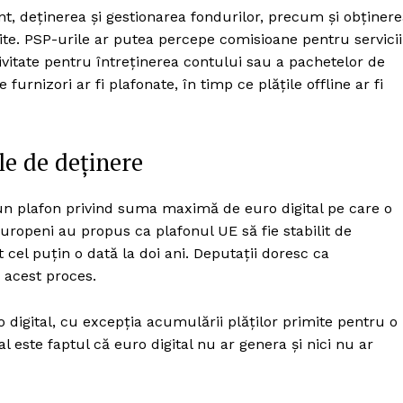
t, deținerea și gestionarea fondurilor, precum și obținer
uite. PSP-urile ar putea percepe comisioane pentru servicii
ivitate pentru întreținerea contului sau a pachetelor de
furnizori ar fi plafonate, în timp ce plățile offline ar fi
ele de deținere
i un plafon privind suma maximă de euro digital pe care o
europeni au propus ca plafonul UE să fie stabilit de
 cel puțin o dată la doi ani. Deputații doresc ca
 acest proces.
o digital, cu excepția acumulării plăților primite pentru o
 este faptul că euro digital nu ar genera și nici nu ar