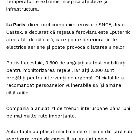
Temperaturile extreme încep să afecteze și
infrastructura.
La Paris
, directorul companiei feroviare SNCF, Jean
Castex, a declarat că rețeaua feroviară este „puternic
afectată” de căldură, care poate deteriora liniile
electrice aeriene și poate provoca dilatarea șinelor.
Potrivit acestuia, 3.500 de angajați au fost mobilizați
pentru monitorizarea rețelei, iar alți 2.000 sunt
pregătiți pentru intervenții de urgență. Oficialul le-a
recomandat persoanelor vulnerabile să își amâne
călătoriile.
Compania a anulat 71 de trenuri interurbane până luni
pe mai multe rute importante.
Autoritățile au plasat mai bine de o treime din țară sub
avertizare roșie de caniculă, au anulat unele