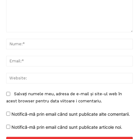
Un proiect
FREEDOM HOUSE ROMÂNIA
Comentariu:
Nu
Ema
PRESShub
Web
Despre noi / Echipa
Proiecte editoriale
Salvați numele meu, adresa de e-mail și site-ul web în
acest browser pentru data viitoare i comentariu.
Rețea
Contact
Notifică-mă prin email când sunt publicate alte comentarii.
Notifică-mă prin email când sunt publicate articole noi.