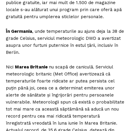
publice gratuite, iar mai mult de 1.500 de magazine
locale s-au alăturat unui program prin care oferă apă
gratuită pentru umplerea sticlelor personale.
În Germania
, unde temperaturile au ajuns deja la 38 de
grade Celsius, serviciul meteorologic DWD a avertizat
asupra unor furtuni puternice în estul țării, inclusiv în
Berlin.
Nici
Marea Britanie
nu scapă de caniculă. Serviciul
meteorologic britanic (Met Office) avertizează că
temperaturile foarte ridicate ar putea persista cel
puțin până joi, ceea ce a determinat emiterea unor
alerte de sănătate și îngrijorări pentru persoanele
vulnerabile. Meteorologii spun că există o probabilitate
tot mai mare ca această săptămână să aducă un nou
record pentru cea mai ridicată temperatură
înregistrată vreodată în luna iunie în Marea Britanie.
Actualul record, de 35,6 grade Celsius, datează din