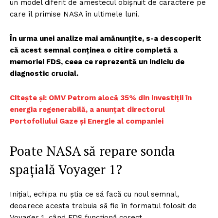
un model diferit de amestecul obișnuit de caractere pe
care îl primise NASA în ultimele luni.
În urma unei analize mai amănunțite, s-a descoperit
că acest semnal conținea o citire completă a
memoriei FDS, ceea ce reprezentă un indiciu de
diagnostic crucial.
Citește și: OMV Petrom alocă 35% din investiții în
energia regenerabilă, a anunțat directorul
Portofoliului Gaze și Energie al companiei
Poate NASA să repare sonda
spațială Voyager 1?
Inițial, echipa nu știa ce să facă cu noul semnal,
deoarece acesta trebuia să fie în formatul folosit de
Voyager 1, când FDS funcționă corect.