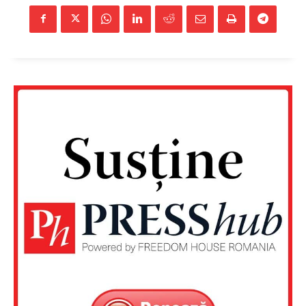
Un proiect
FREEDOM HOUSE ROMÂNIA
PRESShub
Despre noi / Echipa
Proiecte editoriale
Rețea