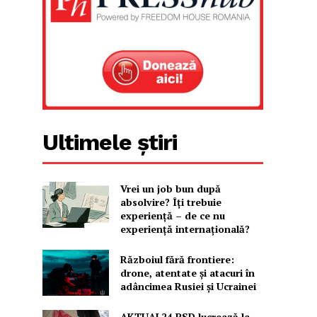
Ultimele știri
Vrei un job bun după
absolvire? Îți trebuie
experiență – de ce nu
experiență internațională?
Războiul fără frontiere:
drone, atentate și atacuri în
adâncimea Rusiei și Ucrainei
AKTUAL24 PSD lucrează la