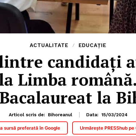
ACTUALITATE
EDUCAȚIE
intre candidați a
 la Limba română
Bacalaureat la B
Articol scris de:
Bihoreanul
Data:
15/03/2024
 sursă preferată în Google
Urmărește PRESShub pe