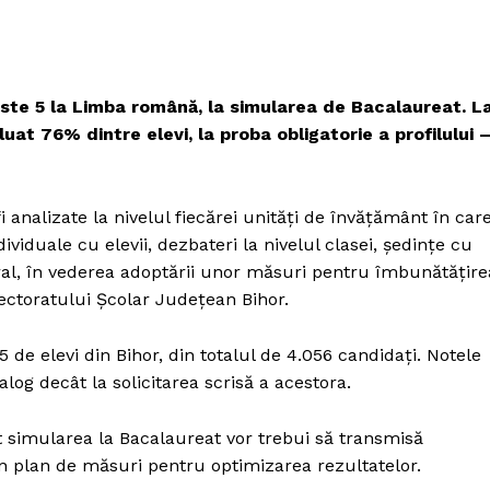
ste 5 la Limba română, la simularea de Bacalaureat. L
at 76% dintre elevi, la proba obligatorie a profilului 
i analizate la nivelul fiecărei unități de învățământ în car
ividuale cu elevii, dezbateri la nivelul clasei, ședințe cu
soral, în vederea adoptării unor măsuri pentru îmbunătățire
pectoratului Școlar Județean Bihor.
de elevi din Bihor, din totalul de 4.056 candidați. Notele
alog decât la solicitarea scrisă a acestora.
t simularea la Bacalaureat vor trebui să transmisă
un plan de măsuri pentru optimizarea rezultatelor.