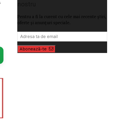
ă
nostru
Pentru a fi la curent cu cele mai recente știri,
oferte și anunțuri speciale.
Abonează-te