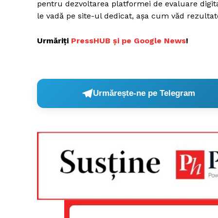
pentru dezvoltarea platformei de evaluare digitali
le vadă pe site-ul dedicat, așa cum văd rezulta
Urmăriți
P
ressHUB și pe Google News
!
Urmărește-ne pe Telegram