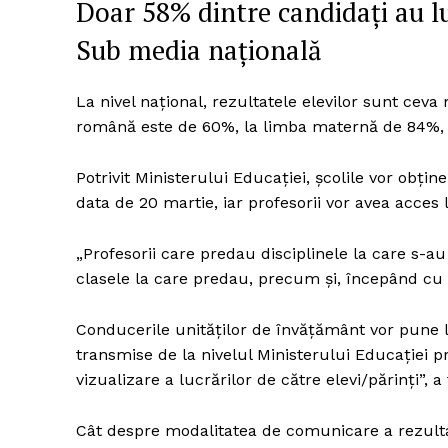
Doar 58% dintre candidați au l
Sub media națională
Un pro
La nivel național, rezultatele elevilor sunt ce
FREEDOM
română este de 60%, la limba maternă de 84%, ia
ROMÂ
Potrivit Ministerului Educației, școlile vor obțin
data de 20 martie, iar profesorii vor avea acces 
„Profesorii care predau disciplinele la care s-au
clasele la care predau, precum și, începând cu
Conducerile unităților de învățământ vor pune l
transmise de la nivelul Ministerului Educației pr
vizualizare a lucrărilor de către elevi/părinți”, 
Cât despre modalitatea de comunicare a rezulta