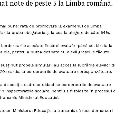
uat note de peste 5 la Limba română.
Proiecte editoriale
Rețea
Contact
iect
va mai bune: rata de promovare la examenul de limba
 HOUSE
r la proba obligatorie și la cea la alegere de câte 64%.
NIA
e borderourile asociate fiecărei evaluări până cel târziu la
la ele, pentru a putea dezbate cu elevii greșelile făcute.
 susținut probele simulării au acces la lucrările elevilor d
 20 martie, la borderourile de evaluare corespunzătoare.
a dispoziția cadrelor didactice borderourile de evaluare
in inspectoratele școlare, pentru a fi folosite în procesul 
a transmis Ministerul Educației.
telor, Ministerul Educației a transmis că face demersuri