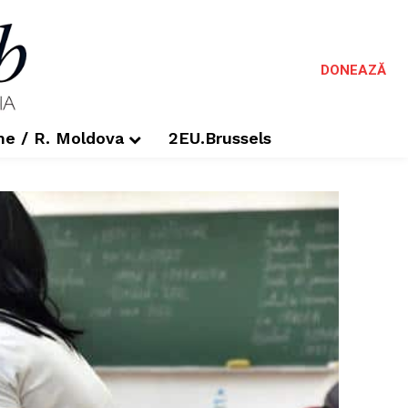
DONEAZĂ
me / R. Moldova
2EU.Brussels