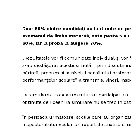
Doar 58% dintre candidați au luat note de pe
examenul de limba maternă, note peste 5 au lu
60%, iar la proba la alegere 70%.
„Rezultatele vor fi comunicate individual și vor f
s-au desfășurat aceste simulări, prin discuții ind
părinții, precum și la nivelul consiliului profe
performanțelor școlare”, a transmis, vineri, Ins
La simularea Bacalaureatului au participat 3.835 
obținute de liceeni la simulare nu se trec în cat
În perioada următoare, școlile care au organiza
Inspectoratului Școlar un raport de analiză și 