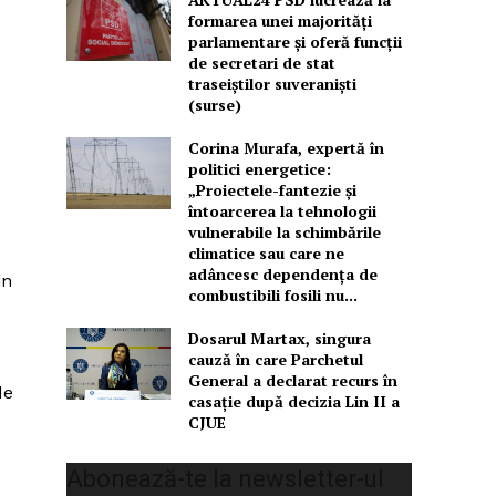
formarea unei majorităţi
parlamentare și oferă funcții
de secretari de stat
traseiștilor suveraniști
(surse)
Corina Murafa, expertă în
politici energetice:
„Proiectele-fantezie și
întoarcerea la tehnologii
vulnerabile la schimbările
climatice sau care ne
adâncesc dependența de
in
combustibili fosili nu...
Dosarul Martax, singura
cauză în care Parchetul
General a declarat recurs în
de
casație după decizia Lin II a
CJUE
Abonează-te la newsletter-ul