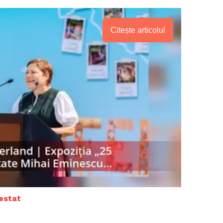
Citește articolul
PRESShub
restat
Despre noi / Echipa