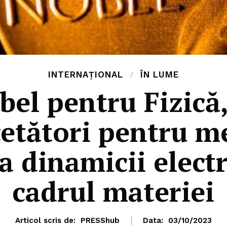
INTERNAȚIONAL
ÎN LUME
el pentru Fizică,
rcetători pentru m
a dinamicii elect
cadrul materiei
Articol scris de:
PRESShub
Data:
03/10/2023