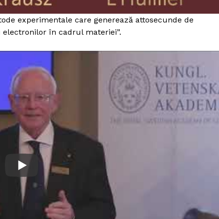
Proiecte editoriale
Rețea
metode experimentale care generează attosecunde de
lectronilor în cadrul materiei”.
Contact
iect
 HOUSE
NIA