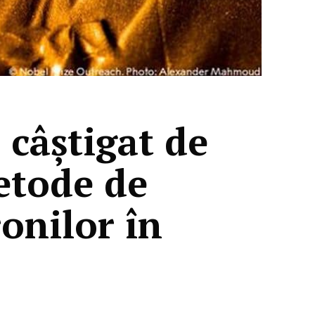
 câștigat de
etode de
ronilor în