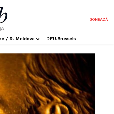
DONEAZĂ
me / R. Moldova
2EU.Brussels