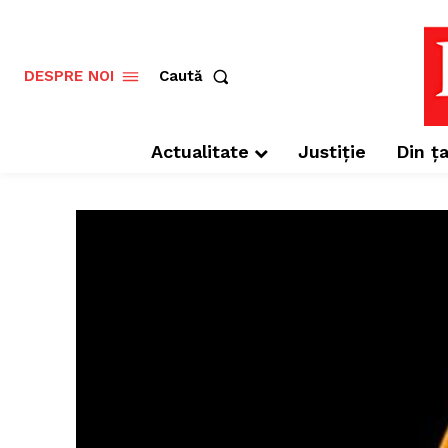
Caută
DESPRE NOI
Actualitate
Justiție
Din ța