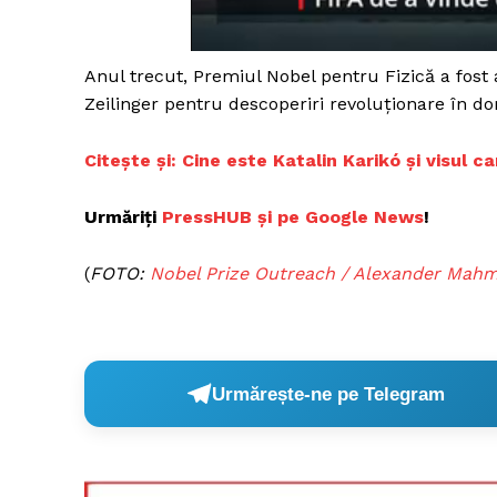
Anul trecut, Premiul Nobel pentru Fizică a fost a
Zeilinger pentru descoperiri revoluţionare în d
Citește și: Cine este Katalin Karikó și visul 
Urmăriți
PressHUB și pe Google News
!
(
FOTO:
Nobel Prize Outreach / Alexander Mah
Urmărește-ne pe Telegram