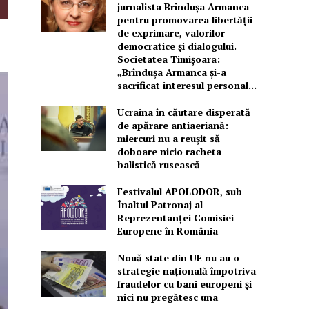
jurnalista Brîndușa Armanca
pentru promovarea libertății
de exprimare, valorilor
democratice și dialogului.
Societatea Timișoara:
„Brîndușa Armanca și-a
sacrificat interesul personal...
Ucraina în căutare disperată
de apărare antiaeriană:
miercuri nu a reușit să
doboare nicio racheta
balistică rusească
Festivalul APOLODOR, sub
Înaltul Patronaj al
Reprezentanței Comisiei
Europene în România
Nouă state din UE nu au o
strategie națională împotriva
fraudelor cu bani europeni și
nici nu pregătesc una