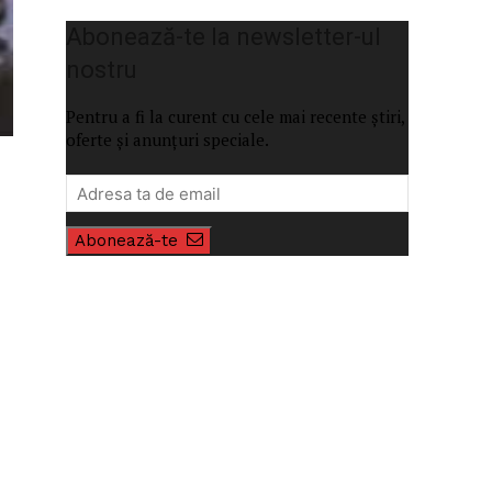
Abonează-te la newsletter-ul
nostru
Pentru a fi la curent cu cele mai recente știri,
oferte și anunțuri speciale.
Abonează-te