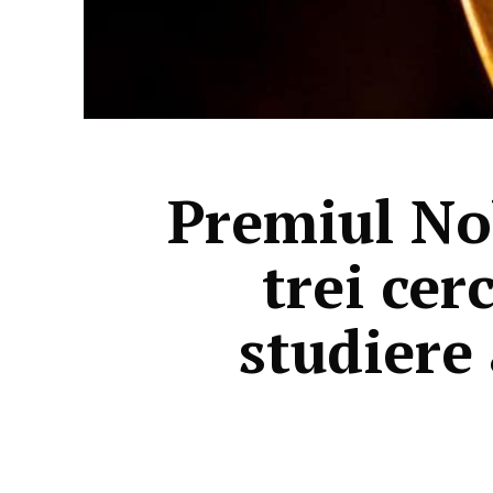
Premiul Nob
trei ce
studiere 