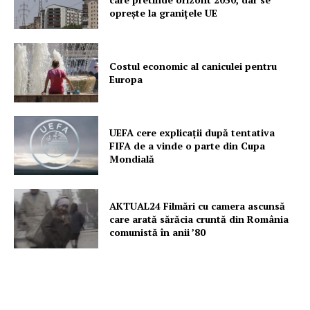
oprește la granițele UE
Un proiect
FREEDOM HOUSE ROMÂNIA
Costul economic al caniculei pentru
Europa
PRESShub
UEFA cere explicații după tentativa
FIFA de a vinde o parte din Cupa
Despre noi / Echipa
Mondială
Proiecte editoriale
Rețea
AKTUAL24 Filmări cu camera ascunsă
Contact
care arată sărăcia cruntă din România
comunistă în anii ’80