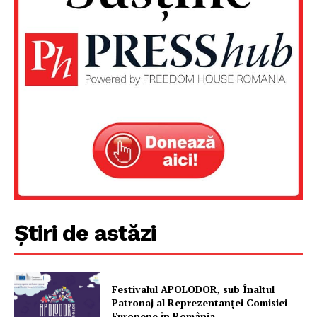
Un proiect
FREEDOM HOUSE ROMÂNIA
PRESShub
Despre noi / Echipa
Știri de astăzi
Proiecte editoriale
Rețea
Contact
Festivalul APOLODOR, sub Înaltul
Patronaj al Reprezentanței Comisiei
Europene în România