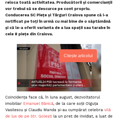
reloca toată activitatea. Producătorii și comercianții
vor trebui să se descurce pe cont propriu.
Conducerea SC Piețe și Târguri Craiova spune că i-a
notificat pe toți în urmă cu mai bine de o săptămână
și că le-a oferit varianta de a lua spații sau tarabe în
cele 8 piețe din Craiova.
Citește articolul
Coincidența face că, în luna august, dezvoltatorul
imobiliar
Emanuel Bănică
, de la care soții Olguța
Vasilescu și Claudiu Manda și-au cumpărat celebra
vilă
de lux de pe Str. Golești
la un preț de invidiat, a luat de