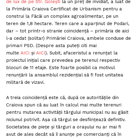
de lux de pe Str. Golești
la un preț de invidiat, a luat de
la Primăria Craiova Certificat de Urbanism pentru a
construi la Făcăi un complex agroalimentar, pe un
teren de 1,8 hectare. Teren care a aparținut de Podari,
dar – tot printr-o stranie coincidență – primăria de aici
l-a cedat (solitar) Primăriei Craiova, ambele conduse de
primari PSD. (Despre asta puteți citi mai
multe
AICI
și
AICI
). Subit, afaceristul a renunțat la
proiectul inițial care prevedea pe terenul respectiv
blocuri de 11 etaje. Este foarte posibil ca motivul
renunțării la ansamblul rezidențial să fi fost unitatea
militară de vizavi.
A treia coincidență este că, după ce autoritățile din
Craiova spun că au luat în calcul mai multe terenuri
pentru mutarea activității târgului municipal nu au găsit
niciunul potrivit. Așa că târgul se desființează definitiv.
Societatea de piețe și târguri a orașului nu ar mai fi
avut de ales decât să îi anunțe pe comercianți că în