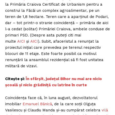
la Primăria Craiova Certificat de Urbanism pentru a
construi la Făcăi un complex agroalimentar, pe un
teren de 1,8 hectare. Teren care a aparținut de Podari,
dar – tot printr-o stranie coincidență – primăria de aici
l-a cedat (solitar) Primăriei Craiova, ambele conduse de
primari PSD. (Despre asta puteți citi mai
multe
AICI
și
AICI
). Subit, afaceristul a renunțat la
proiectul inițial care prevedea pe terenul respectiv
blocuri de 11 etaje. Este foarte posibil ca motivul
renunțării la ansamblul rezidențial să fi fost unitatea
militară de vizavi.
Citește și:
În sfârșit, județul Bihor nu mai are nicio
școală și nicio grădiniță cu latrine în curte
Coincidența face că, în luna august, dezvoltatorul
imobiliar
Emanuel Bănică
, de la care soții Olguța
Vasilescu și Claudiu Manda și-au cumpărat celebra
vilă