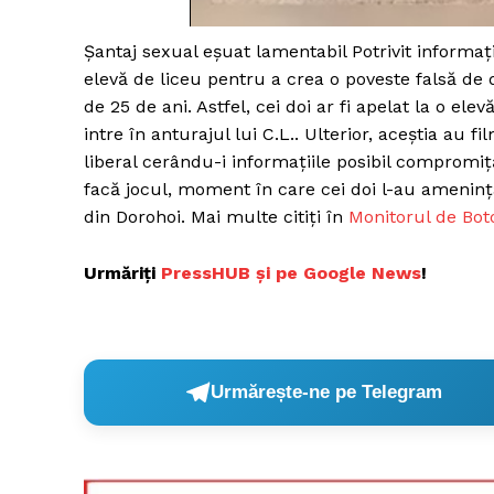
Şantaj sexual eşuat lamentabil Potrivit informațiilo
elevă de liceu pentru a crea o poveste falsă de d
Un pro
de 25 de ani. Astfel, cei doi ar fi apelat la o ele
FREEDOM
intre în anturajul lui C.L.. Ulterior, aceștia au f
ROMÂ
liberal cerându-i informațiile posibil compromiță
facă jocul, moment în care cei doi l-au amenința
din Dorohoi. Mai multe citiți în
Monitorul de Bot
Urmăriți
P
ressHUB și pe Google News
!
Urmărește-ne pe Telegram