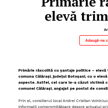
Primărie ră
elevă tri
Ar
Adaugă-ne ca
Primărie răscolită cu şantaje politice – elevă
comuna Călărași, județul Botoșani, cu o elevă 
aspecte. Astfel, cel care le-a căzut victimă ce
comunei Călărași, angajat pe postul de consilie
Prin el, consilierul local Andrei Cristian Voinici
informații compromițătoare despre actualul pri