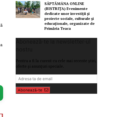
SĂPTĂMÂNA ONLINE
(BISTRIȚA) Evenimente
dedicate unor investiții și
proiecte sociale, culturale și
educaționale, organizate de
să
Primăria Teaca
Abonează-te la newsletter-ul
na
nostru
Pentru a fi la curent cu cele mai recente știri,
oferte și anunțuri speciale.
Abonează-te