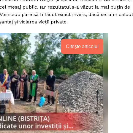
el mesaj public. Iar rezultatul s-a văzut la mai puțin de
Voiniciuc pare să fi făcut exact invers, dacă se ia în calcul
ntaj și violarea vieții private.
Citește articolul
PRESShub
Despre noi / Echipa