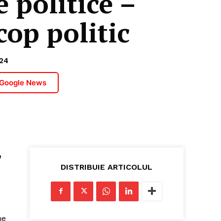
e politice –
op politic
24
 Google News
e
DISTRIBUIE ARTICOLUL
ne