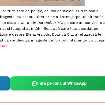
Proiecte editoriale
Rețea
r furnizate de poliție, cei doi politicieni ar fi folosit o
Contact
ragoste, cu scopul ulterior de a-l șantaja pe un alt tânăr
iect
vă de clasa a XII-a din Dorohoi, D.P.P., pe care au convins-o 
 HOUSE
ilmat și fotografiat întâlnirile, după care l-au abordat pe
NIA
toare despre Elena Vrajotis. Doar că C.L. a refuzat să le
t că vor divulga imaginile din timpul întâlnirilor cu licea
oșani.
Intră pe canalul WhatsApp