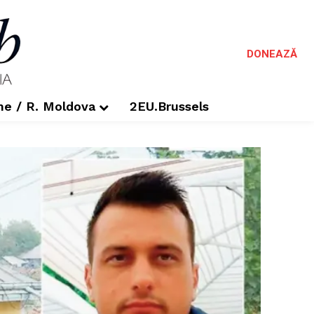
DONEAZĂ
me / R. Moldova
2EU.Brussels