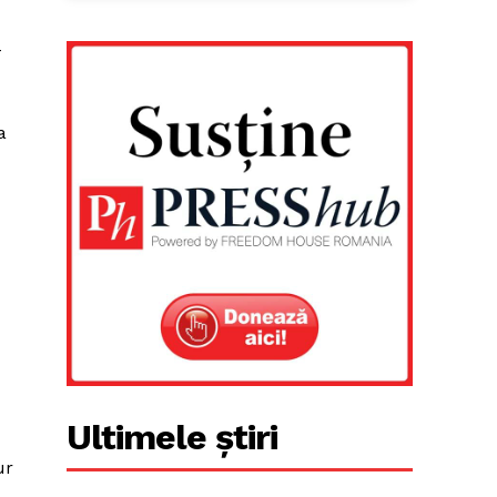
-
a
Ultimele știri
ur