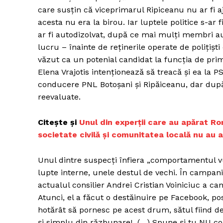
care susțin că viceprimarul Ripiceanu nu ar fi ajun
acesta nu era la birou. Iar luptele politice s-a
ar fi autodizolvat, după ce mai mulți membri au
lucru – înainte de reținerile operate de polițișt
văzut ca un potenial candidat la funcția de prima
Elena Vrajotis intenționează să treacă și ea la PS
conducere PNL Botoșani și Ripăiceanu, dar după 
reevaluate.
Citește și
Unul din experții care au apărat R
societate civilă și comunitatea locală nu au 
Unul dintre suspecţi înfiera „comportamentul vu
lupte interne, unele destul de vechi. În campani
actualul consilier Andrei Cristian Voiniciuc a ca
Atunci, el a făcut o destăinuire pe Facebook, pos
hotărât să pornesc pe acest drum, sătul fiind de 
și simplu din răzbunare! (…) Spune și tu NU com