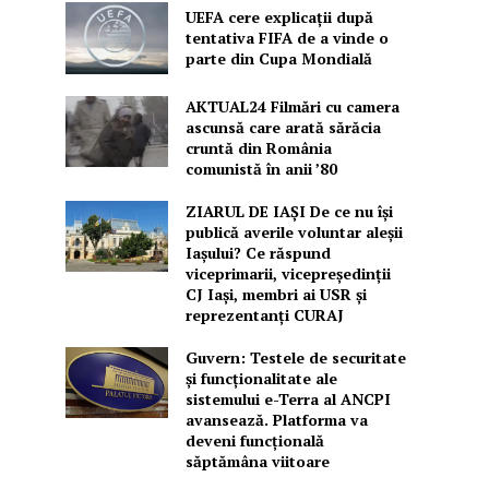
UEFA cere explicații după
tentativa FIFA de a vinde o
parte din Cupa Mondială
AKTUAL24 Filmări cu camera
ascunsă care arată sărăcia
cruntă din România
comunistă în anii ’80
ZIARUL DE IAȘI De ce nu își
publică averile voluntar aleșii
Iașului? Ce răspund
viceprimarii, vicepreședinții
CJ Iași, membri ai USR și
reprezentanți CURAJ
Guvern: Testele de securitate
și funcționalitate ale
sistemului e-Terra al ANCPI
avansează. Platforma va
deveni funcțională
săptămâna viitoare