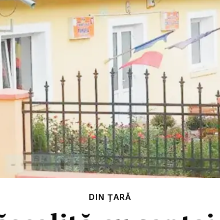
DIN ȚARĂ