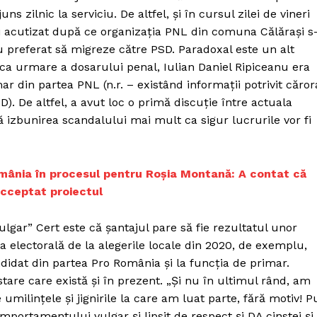
s zilnic la serviciu. De altfel, și în cursul zilei de vineri
r fi acutizat după ce organizația PNL din comuna Călărași s
 preferat să migreze către PSD. Paradoxal este un alt
i ca urmare a dosarului penal, Iulian Daniel Ripiceanu era
r din partea PNL (n.r. – existând informații potrivit căror
D). De altfel, a avut loc o primă discuție între actuala
izbunirea scandalului mai mult ca sigur lucrurile vor fi
omânia în procesul pentru Roșia Montană: A contat că
acceptat proiectul
lgar” Cert este că șantajul pare să fie rezultatul unor
a electorală de la alegerile locale din 2020, de exemplu,
ndidat din partea Pro România și la funcția de primar.
tare care există și în prezent. „Și nu în ultimul rând, am
umilințele și jignirile la care am luat parte, fără motiv! P
portamentului vulgar și lipsit de respect și DA cinstei și