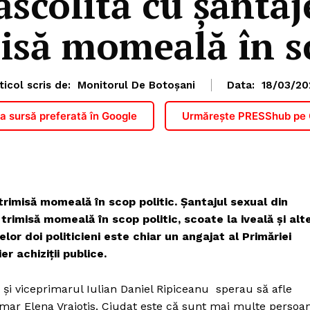
scolită cu şantaj
misă momeală în sc
ticol scris de:
Monitorul De Botoșani
Data:
18/03/20
 sursă preferată în Google
Urmărește PRESShub pe
 trimisă momeală în scop politic. Șantajul sexual din
trimisă momeală în scop politic, scoate la iveală și alt
lor doi politicieni este chiar un angajat al Primăriei
r achiziții publice.
uc și viceprimarul Iulian Daniel Ripiceanu sperau să afle
mar Elena Vrajotis. Ciudat este că sunt mai multe persoa