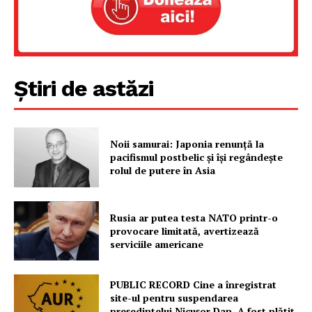
FREEDOM HOUSE ROMÂNIA
Știri de astăzi
PRESShub
Despre noi / Echipa
Noii samurai: Japonia renunță la
Proiecte editoriale
pacifismul postbelic și își regândește
Rețea
rolul de putere în Asia
Contact
Rusia ar putea testa NATO printr-o
provocare limitată, avertizează
serviciile americane
PUBLIC RECORD Cine a înregistrat
site-ul pentru suspendarea
președintelui Nicușor Dan. A fost plătit