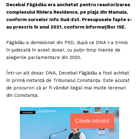
Decebal Făgădău era anchetat pentru reautorizarea
complexului Riviera Residence, pe plaja din Mamaia,
conform surselor Info Sud-Est. Presupusele fapte s-
au prescris în anul 2021, conform informațiilor ISE.
Făgădău a demisionat din PSD, după ce DNA l-a trimis
în judecată în acest dosar, cu puțin timp înainte de
alegerile parlamentare din 2020.
Într-un alt dosar DNA, Decebal Făgădău a fost achitat
în primă instanță de Tribunalul Constanța. Este acuzat
de procurori că ar fi vândut ilegal mai multe terenuri
din Constanța.
Citește articolul