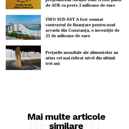
de AUR cu peste 2 milioane de euro
INFO SUD-EST A fost semnat
contractul de finanțare pentru noul
acvariu din Constanța, o investiție de
23 de milioane de euro
Prețurile mondiale ale alimentelor au
atins cel mai ridicat nivel din ultimii
trei ani
Mai multe articole
RELATED
similare