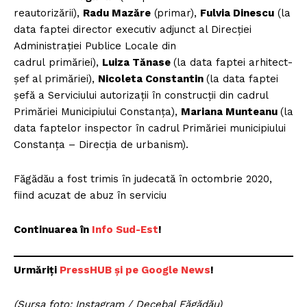
reautorizării),
Radu Mazăre
(primar),
Fulvia Dinescu
(la
data faptei director executiv adjunct al Direcţiei
Administraţiei Publice Locale din
cadrul primăriei),
Luiza Tănase
(la data faptei arhitect-
șef al primăriei),
Nicoleta Constantin
(la data faptei
șefă a Serviciului autorizații în construcții din cadrul
Primăriei Municipiului Constanța),
Mariana Munteanu
(la
data faptelor inspector în cadrul Primăriei municipiului
Constanța – Direcția de urbanism).
Făgădău a fost trimis în judecată în octombrie 2020,
fiind acuzat de abuz în serviciu
Continuarea în
Info Sud-Est
!
Urmăriți
P
ressHUB și pe Google News
!
(Sursa foto: Instagram / Decebal Făgădău)