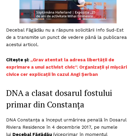
Decebal Făgădău nu a răspuns solicitării Info Sud-Est
de a transmite un punct de vedere până la publicarea
acestui articol.
Citește și:
„Grav atentat la adresa libertății de
exprimare a unui activist civic”. Organizații și mișcări
civice cer explicații în cazul Angi Șerban
DNA a clasat dosarul fostului
primar din Constanța
DNA Constanța a început urmărirea penală în Dosarul
Riviera Residence în 4 decembrie 2017, pe numele
lui
Decebal Făgădău
(viceprimar în momentul