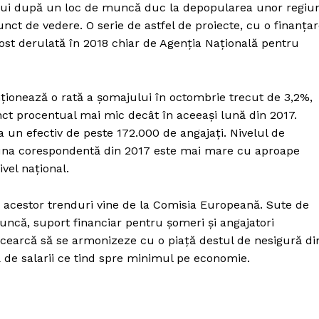
lui după un loc de muncă duc la depopularea unor regiun
unct de vedere. O serie de astfel de proiecte, cu o finanța
fost derulată în 2018 chiar de Agenția Națională pentru
nționează o rată a șomajului în octombrie trecut de 3,2%,
ct procentual mai mic decât în aceeași lună din 2017.
a un efectiv de peste 172.000 de angajați. Nivelul de
una corespondentă din 2017 este mai mare cu aproape
ivel național.
 acestor trenduri vine de la Comisia Europeană. Sute de
muncă, suport financiar pentru șomeri și angajatori
încearcă să se armonizeze cu o piață destul de nesigură di
tă de salarii ce tind spre minimul pe economie.