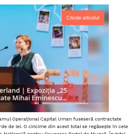
Citește articolul
PRESShub
gramul Operațional Capital Uman fuseseră contractate
de de lei. O cincime din acest total se regăsește în cele
Despre noi / Echipa
ia Națională pentru Ocuparea Forței de Muncă. În total,