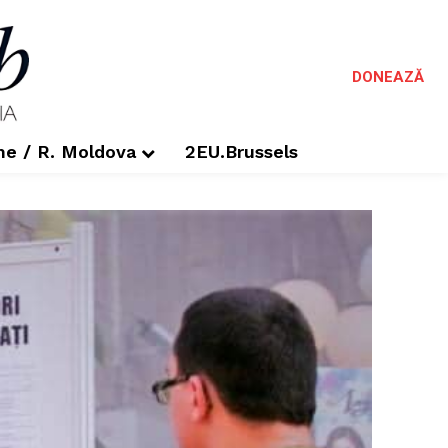
DONEAZĂ
me / R. Moldova
2EU.Brussels