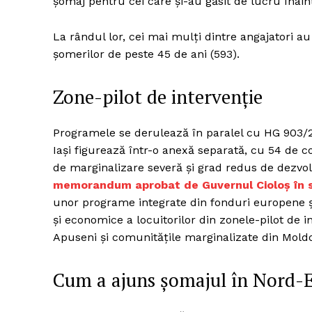
șomaj pentru cei care și-au găsit de lucru înain
La rândul lor, cei mai mulți dintre angajatori au
șomerilor de peste 45 de ani (593).
Zone-pilot de intervenție
Programele se derulează în paralel cu HG 903/20
Iași figurează într-o anexă separată, cu 54 de 
de marginalizare severă și grad redus de dezvolt
memorandum aprobat de Guvernul Cioloș în 
unor programe integrate din fonduri europene și
și economice a locuitorilor din zonele-pilot de 
Apuseni și comunitățile marginalizate din Moldo
Cum a ajuns șomajul în Nord-E