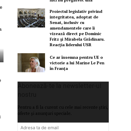
e
Proiectul legislativ privind
integritatea, adoptat de
Senat, inclusiv cu
amendamentele care îi
a
vizează direct pe Dominic
Fritz și Mirabela Grădinaru.
Reacția liderului USR
Ce ar însemna pentru UE o
victorie a lui Marine Le Pen
în Franța
e
Abonează-te la newsletter-ul
nostru
Pentru a fi la curent cu cele mai recente știri,
oferte și anunțuri speciale.
i