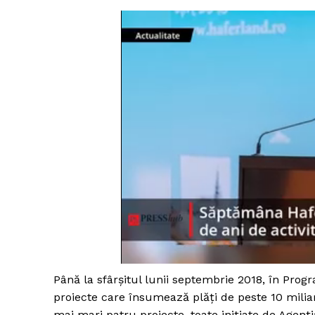
Până la sfârșitul lunii septembrie 2018, în Pro
proiecte care însumează plăți de peste 10 miliar
mai mari patru proiecte, toate inițiate de Agenț