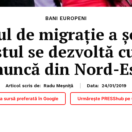
BANI EUROPENI
l de migrație a ș
tul se dezvoltă cu
uncă din Nord-E
Articol scris de:
Radu Meșniță
Data:
24/01/2019
 sursă preferată în Google
Urmărește PRESShub pe