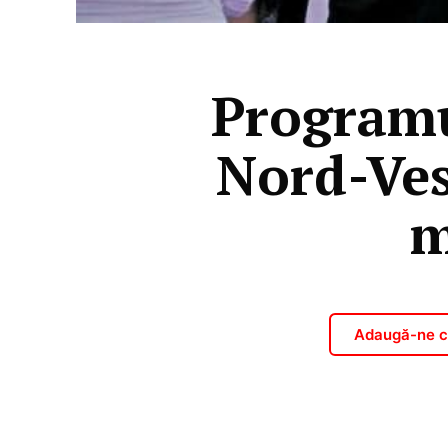
Programu
Nord-Ves
m
Adaugă-ne ca