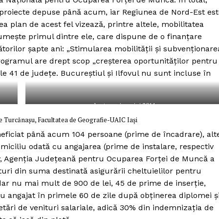
Proiecte editoriale
proiecte depuse până acum, iar Regiunea de Nord-Est est
Rețea
lea plan de acest fel vizează, printre altele, mobilitatea
Contact
 numește primul dintre ele, care dispune de o finanțare
iect
torilor șapte ani: „Stimularea mobilității și subvenționare
 HOUSE
Programul are drept scop „creșterea oportunităților pentru
NIA
e 41 de județe. Bucureștiul și Ilfovul nu sunt incluse în
harta emigrației 2011
 Turcănașu, Facultatea de Geografie-UAIC Iași
eneficiat până acum 104 persoane (prime de încadrare), alt
miciliu odată cu angajarea (prime de instalare, respectiv
siv, Agenția Județeană pentru Ocuparea Forței de Muncă a
turi din suma destinată asigurării cheltuielilor pentru
dar nu mai mult de 900 de lei, 45 de prime de inserție,
au angajat în primele 60 de zile după obținerea diplomei ș
tări de venituri salariale, adică 30% din indemnizația de