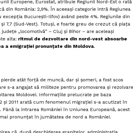
niunii Europene, Eurostat, atribuie Regiunii Nord-Est o rată
că din România: 2,9%. În aceeași categorie intră Regiunea
cu excepția București-Ilfov) având peste 4%. Regiunile din
i 7,7 (Sud-Vest). Totuși, e foarte greu de crezut că piața
județe „locomotivă” – Cluj și Bihor – are aceleași
te alta:
ritmul de dezvoltare din nord-vest absoarbe
ea a emigrației pronunțate din Moldova
.
 pierde atât forță de muncă, dar și șomeri, a fost scos
care s-a angajat să militeze pentru promovarea și rezolvar
ltarea Moldovei. Informațiile prelucrate pe baza
2 și 2011 arată cum fenomenul migrației s-a acutizat în
i. Până la intrarea României în Uniunea Europeană, acest
 mai pronunțat în jumătatea de nord a României.
ea că, după deschiderea granițelor, administrația