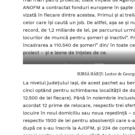
ANOFM a contractat fonduri europene în șapte 
vizată în fiecare dintre acestea. Primul și al trei
celor care își caută un job. De altfel, așa se și
Un pro
record, de 1,2 miliarde de lei, pe parcursul urmă
FREEDOM
locurilor de muncă pentru șomeri și inactivi”. 
ROMÂ
încadrarea a 110.540 de șomeri” din/ în toate cel
proiect – și e lesne de înțeles de ce.
harta emigrației 2002
SURSĂ HĂRȚI: Lector dr. George
La nivelul județului Iași, de acest pachet au b
cinci optând pentru schimbarea localității de do
12.500 de lei fiecare). Până în noiembrie inclu
acordat 12 prime de relocare, respectiv trei sfer
locuire în noul domiciliu sau noua reședință – 
respectiv 1500 de lei pentru absolvenții care s-
după ce s-au înscris la AJOFM, și 234 de comple