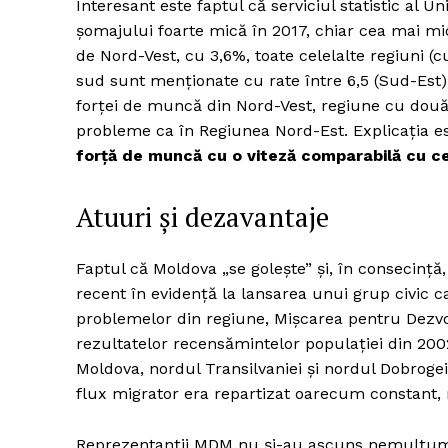
Interesant este faptul că serviciul statistic al U
șomajului foarte mică în 2017, chiar cea mai mi
de Nord-Vest, cu 3,6%, toate celelalte regiuni (
sud sunt menționate cu rate între 6,5 (Sud-Est) ș
forței de muncă din Nord-Vest, regiune cu două 
probleme ca în Regiunea Nord-Est. Explicația es
forță de muncă cu o viteză comparabilă cu c
Atuuri și dezavantaje
Faptul că Moldova „se golește” și, în consecință,
recent în evidență la lansarea unui grup civic 
problemelor din regiune, Mișcarea pentru Dezvo
rezultatelor recensămintelor populației din 200
Moldova, nordul Transilvaniei și nordul Dobroge
flux migrator era repartizat oarecum constant,
Reprezentanții MDM nu și-au ascuns nemulțumir