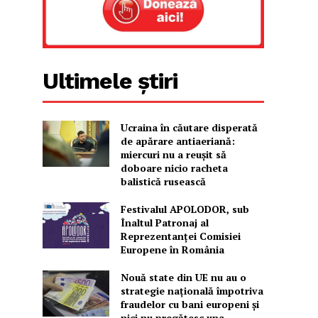
Ultimele știri
Ucraina în căutare disperată
de apărare antiaeriană:
miercuri nu a reușit să
doboare nicio racheta
balistică rusească
Festivalul APOLODOR, sub
Înaltul Patronaj al
Reprezentanței Comisiei
Europene în România
Nouă state din UE nu au o
strategie națională împotriva
fraudelor cu bani europeni și
nici nu pregătesc una