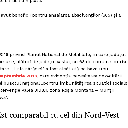
te să iasă din plată.
 avut beneficii pentru angajarea absolvenților (665) și a
16 privind Planul Național de Mobilitate, în care județul
comune, alături de județul Vaslui, cu 63 de comune cu risc
are. „Lista sărăciei” a fost alcătuită pe baza unui
septembrie 2016
, care evidenția necesitatea dezvoltării
 bugetul național „pentru îmbunătățirea situației sociale
intervenție Valea Jiului, zona Roșia Montană – Munții
va”.
st comparabil cu cel din Nord-Vest