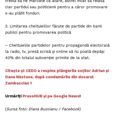
trebui să fie marcate ca atare, astfel încât să reiasă
clar partidul sau politicienii pentru a căror promovare
s-au plătit fonduri.
3. Limitarea cheltuielilor făcute de partide din banii
publici pentru promovarea politică
– Cheltuielile partidelor pentru propagandă electorală
la radio, tv, presă scrisă și online să nu poată depăși
40% din totalul subvenției primite de la stat.
Citește și: CEDO a respins plângerile soților Adrian și
Dana Năstase, după condamările din dosarul
Zambaccian 1
Urmăriți
PressHUB și pe Google News
!
(
Sursa foto: Diana Buzoianu / Facebook
)