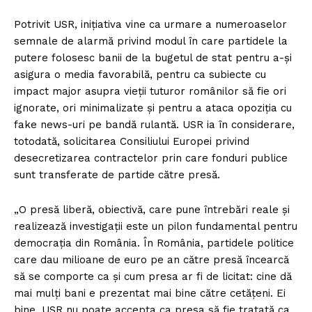
Potrivit USR, inițiativa vine ca urmare a numeroaselor
semnale de alarmă privind modul în care partidele la
putere folosesc banii de la bugetul de stat pentru a-și
asigura o media favorabilă, pentru ca subiecte cu
impact major asupra vieții tuturor românilor să fie ori
ignorate, ori minimalizate și pentru a ataca opoziția cu
fake news-uri pe bandă rulantă. USR ia în considerare,
totodată, solicitarea Consiliului Europei privind
desecretizarea contractelor prin care fonduri publice
sunt transferate de partide către presă.
„O presă liberă, obiectivă, care pune întrebări reale și
realizează investigații este un pilon fundamental pentru
democrația din România. În România, partidele politice
care dau milioane de euro pe an către presă încearcă
să se comporte ca și cum presa ar fi de licitat: cine dă
mai mulți bani e prezentat mai bine către cetățeni. Ei
bine, USR nu poate accepta ca presa să fie tratată ca