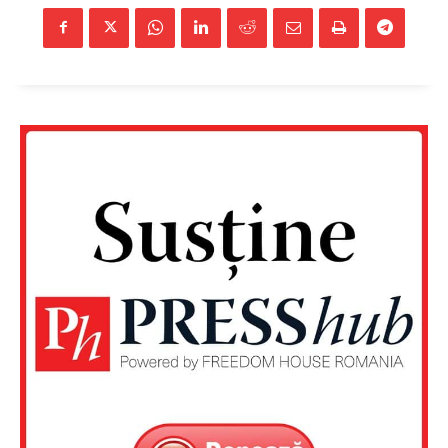
Un proiect
FREEDOM HOUSE ROMÂNIA
PRESShub
Despre noi / Echipa
Proiecte editoriale