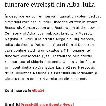
funerare evreiești din Alba-Iulia
În deschiderea conferinței va fi lansat un volum dedicat
cimitirului evreiesc, cu titlul Histories written in stone:
Research, Conservation and Restoration at the Jewish
Cemetery of Alba Iulia, publicat la editura Muzeului
Național al Unirii și la editura Mega din Cluj-Napoca,
editat de Sidonia Petronela Olea și Daniel Dumitran,
care conține studii și un catalog a 111 monumente
funerare conservate și/sau restaurate prin efortul
restauratoarei Sidonia Petronela Olea și valorificate
prin contribuția epigrafiștilor Lucian-Zeev Herșcovici,
de la Biblioteca Națională a Israelului din Ierusalim și
Claudiu Stoian de la Universitatea din București.
Continuarea în
Alba24
Urmăriți
P
ressHUB și pe Google News
!