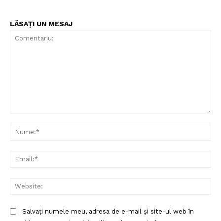
LĂSAȚI UN MESAJ
Comentariu:
Nu
Ema
Web
Salvați numele meu, adresa de e-mail și site-ul web în