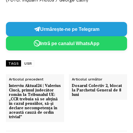
(
FOTO: Inquam Photos / George Călin
)
Urmărește-ne pe Telegram
Intră pe canalul WhatsApp
TAGS
USR
Articolul precedent
Articolul următor
Interviu Aktual24 | Valerius
Dosarul Colectiv 2, blocat
Ciucă, primul judecător
la Parchetul General de 8
român la Tribunalul UE:
luni
„CCR trebuia să se abțină
în cazul pensiilor, să-și
declare necompetența în
această cauză de ordin
trivial”