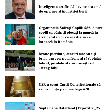
Inteligența artificială devine sistemul
de operare al industriei berii
Organizația Salvați Copiii: 58% dintre
copiii cu părinții plecați la muncă în
străinătate vor ca aceștia să se
întoarcă în România
Drone pierdute, atacuri mascate și
bruiaj rusesc: noul front al războiului
hibrid, posibile atacuri rusești sub
„steag fals”
USR a cerut Curții Constituționale să
se pronunțe pe noua lege ANI
Săptămâna Haferland | Expoziţia „25