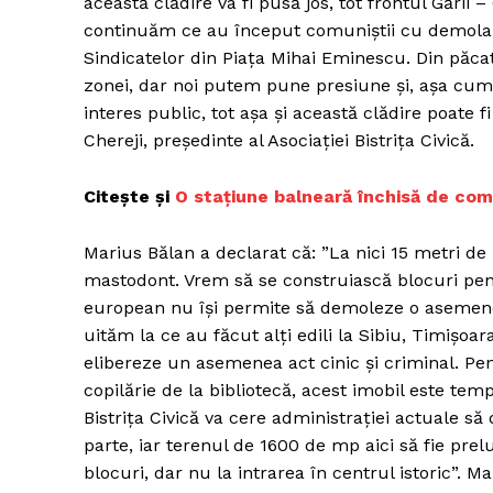
această clădire va fi pusă jos, tot frontul Gări
continuăm ce au început comuniștii cu demolare
Sindicatelor din Piața Mihai Eminescu. Din păca
zonei, dar noi putem pune presiune și, așa cum 
interes public, tot așa și această clădire poate f
Chereji, președinte al Asociației Bistrița Civică.
Citește și
O stațiune balneară închisă de comu
Marius Bălan a declarat că: ”La nici 15 metri 
mastodont. Vrem să se construiască blocuri pentru
european nu își permite să demoleze o asemenea
uităm la ce au făcut alți edili la Sibiu, Timișo
elibereze un asemenea act cinic și criminal. Pen
copilărie de la bibliotecă, acest imobil este tem
Bistrița Civică va cere administrației actuale să
parte, iar terenul de 1600 de mp aici să fie prelu
blocuri, dar nu la intrarea în centrul istoric”. Ma