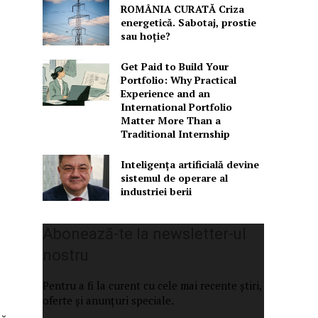
ROMÂNIA CURATĂ Criza
energetică. Sabotaj, prostie
sau hoție?
Get Paid to Build Your
Portfolio: Why Practical
Experience and an
International Portfolio
Matter More Than a
Traditional Internship
Inteligența artificială devine
sistemul de operare al
industriei berii
Abonează-te la newsletter-ul
nostru
Pentru a fi la curent cu cele mai recente știri,
oferte și anunțuri speciale.