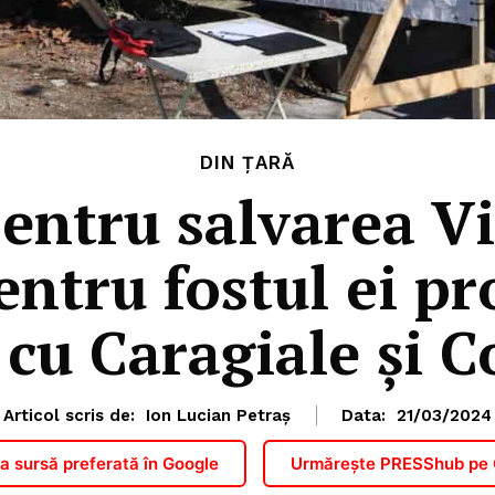
DIN ȚARĂ
entru salvarea Vi
entru fostul ei pr
cu Caragiale și 
Articol scris de:
Ion Lucian Petraș
Data:
21/03/2024
 sursă preferată în Google
Urmărește PRESShub pe