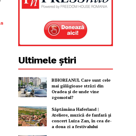
as
Ultimele știri
BIHOREANUL Care sunt cele
mai gălăgioase străzi din
Oradea și de unde vine
zgomotul?
Săptămâna Haferland |
Ateliere, muzică de fanfară şi
concert Luiza Zan, în cea de-
a doua zi a festivalului