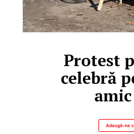
Protest p
celebră p
amic 
Adaugă-ne ca