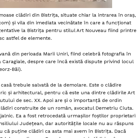
Proiecte editoriale
Rețea
se clădiri din Bistrița, situate chiar la intrarea în oraș,
Contact
com) și vila din imediata vecinătate în care a funcționat
iect
ntative la Bistrița pentru stilul Art Nouveau fiind printre
 HOUSE
sc astfel de elemente.
NIA
vană din perioada Marii Uniri, fiind celebră fotografia în
Caragiale, despre care încă există dispute privind locul
eorz-Băi).
 casă trebuie salvată de la demolare. Este o clădire
c și arhitectural, pentru că este una dintre clădirile Art
utului de sec. XX. Apoi are și o importanță de ordin
lădiri construite de un român, avocatul Demetriu Ciuta.
alnic. Ea a fost retrocedată urmașilor foștilor proprietari
siliului Județean, dar autoritățile locale nu au răspuns
u că puține clădiri ca asta mai avem în Bistrița. Dacă