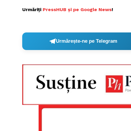
Urmăriți
P
ressHUB și pe Google News
!
Urmărește-ne pe Telegram