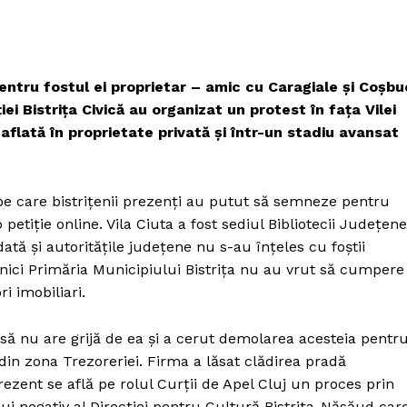
entru fostul ei proprietar – amic cu Caragiale și Coșbu
ei Bistrița Civică au organizat un protest în fața Vilei
aflată în proprietate privată și într-un stadiu avansat
 pe care bistrițenii prezenți au putut să semneze pentru
 petiție online. Vila Ciuta a fost sediul Bibliotecii Județene
tă și autoritățile județene nu s-au înțeles cu foștii
i nici Primăria Municipiului Bistrița nu au vrut să cumpere
i imobiliari.
nsă nu are grijă de ea și a cerut demolarea acesteia pentr
din zona Trezoreriei. Firma a lăsat clădirea pradă
rezent se află pe rolul Curții de Apel Cluj un proces prin
ui negativ al Direcției pentru Cultură Bistrița-Năsăud car