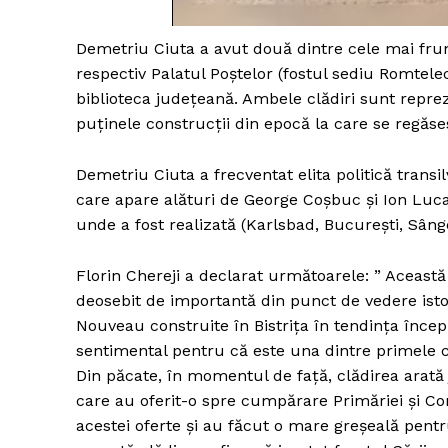
Demetriu Ciuta a avut două dintre cele mai frumoa
respectiv Palatul Poștelor (fostul sediu Romtele
Un pro
biblioteca județeană. Ambele clădiri sunt repreze
FREEDOM
puținele construcții din epocă la care se regăse
ROMÂ
Demetriu Ciuta a frecventat elita politică transil
care apare alături de George Coșbuc și Ion Luca 
unde a fost realizată (Karlsbad, București, Sâng
Florin Chereji a declarat următoarele: ” Această
deosebit de importantă din punct de vedere istori
Nouveau construite în Bistrița în tendința încep
sentimental pentru că este una dintre primele c
Din păcate, în momentul de față, clădirea arată j
care au oferit-o spre cumpărare Primăriei și Con
acestei oferte și au făcut o mare greșeală pentr