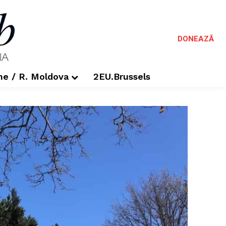
DONEAZĂ
me / R. Moldova
2EU.Brussels