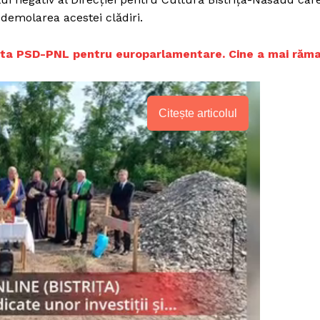
 demolarea acestei clădiri.
ista PSD-PNL pentru europarlamentare. Cine a mai răm
Citește articolul
PRESShub
Despre noi / Echipa