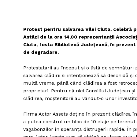
Protest pentru salvarea Vilei Ciuta, celebră p
Astăzi de la ora 14,00 reprezentanții Ascociați
Ciuta, fosta Bibliotecă Județeană, în prezent 
de degradare.
Protestatarii au început și o listă de semnături
salvarea clădirii și intenționează să deschidă și o
multă vreme, până când clădirea a fost retroceda
proprietari. Pentru că nici Consiliul Județean ș
clădirea, moștenitorii au vândut-o unor investitor
Firma Actor Assets deține în prezent clădirea î
a putea construi un bloc de 10 etaje pe terenul 
vagabonzilor în speranța distrugerii rapide. În p
care Actor Assets vrea să obțină anularea avizul