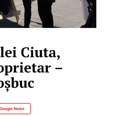
lei Ciuta,
oprietar –
Coșbuc
 Google News