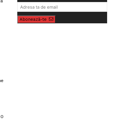
să
Abonează-te
ne
10