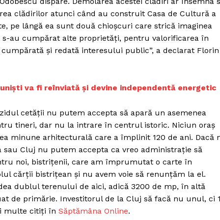
i – Odobescu dispare. Demolarea acestei clădiri ar însemna 
a clădirilor atunci când au construit Casa de Cultură a
te, pe lângă ea sunt două chioșcuri care strică imaginea
s-au cumpărat alte proprietăți, pentru valorificarea în
i cumpărată și redată interesului public”, a declarat Florin
niști va fi reînviată și devine independentă energetic
de zidul cetății nu putem accepta să apară un asemenea
 tineri, dar nu la intrare în centrul istoric. Niciun oraș
 minune arhitecturală care a împlinit 120 de ani. Dacă 
ara sau Cluj nu putem accepta ca vreo administrație să
tru noi, bistrițenii, care am împrumutat o carte în
plul cărții bistrițean și nu avem voie să renunțăm la el.
 dea dublul terenului de aici, adică 3200 de mp, în altă
at de primărie. Investitorul de la Cluj să facă nu unul, ci 
i multe citiți în
Săptămâna Online
.