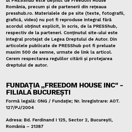
ul PRESShub este deținut de Freedom House
România, precum și de partenerii din rețeaua
presshub.ro. Materialele de pe site (texte, fotografii,
grafică, video) nu pot fi reproduse integral fără
acordul obținut explicit, în scris, de la PRESShub,
respectiv de la parteneri. Conținutul site-ului este
integral protejat de Legea Dreptului de Autor. Din
articolele publicate de PRESShub pot fi preluate
maxim 500 de semne, urmate de link la articol.
Cerem respectarea regulilor citării și protejarea
dreptului de autor.
FUNDAȚIA „FREEDOM HOUSE INC" -
FILIALA BUCUREȘTI
Formă legală: ONG / Fundație; Nr. înregistrare: AOT.
127/PJ/2004
Adresa: Bd. Ferdinand I 125, Sector 2, București,
România – 21387