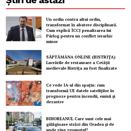
Un ordin contra altui ordin,
transformat în abatere disciplinară.
Cum explică ÎCCJ penalizarea lui
Pârlog pentru un conflict ierarhic
minor
SĂPTĂMÂNA ONLINE (BISTRIȚA)
Lucrările de restaurare a Cetăţii
medievale Bistriţa au fost finalizate
Ce vede IA-ul din spațiu: cum
transformă UE datele sateliților în
prognoze pentru incendii, emisii și
dezastre
BIHOREANUL Care sunt cele mai
gălăgioase străzi din Oradea și de
unde vine zgomotul?