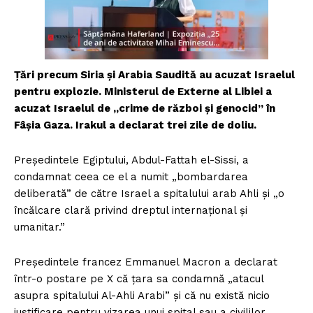
Țări precum Siria și Arabia Saudită au acuzat Israelul
pentru explozie. Ministerul de Externe al Libiei a
acuzat Israelul de „crime de război și genocid” în
Fâșia Gaza. Irakul a declarat trei zile de doliu.
Președintele Egiptului, Abdul-Fattah el-Sissi, a
condamnat ceea ce el a numit „bombardarea
deliberată” de către Israel a spitalului arab Ahli și „o
încălcare clară privind dreptul internațional și
umanitar.”
Președintele francez Emmanuel Macron a declarat
într-o postare pe X că țara sa condamnă „atacul
asupra spitalului Al-Ahli Arabi” și că nu există nicio
justificare pentru vizarea unui spital sau a civililor.