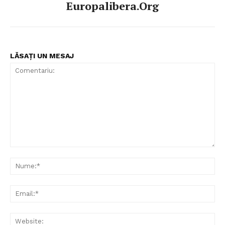
Europalibera.org
LĂSAȚI UN MESAJ
Comentariu:
Nu
Ema
Web