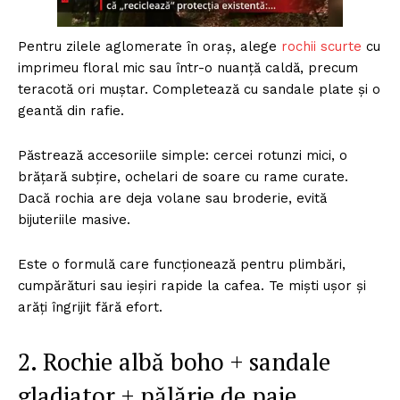
Pentru zilele aglomerate în oraș, alege
rochii scurte
cu
imprimeu floral mic sau într-o nuanță caldă, precum
teracotă ori muștar. Completează cu sandale plate și o
geantă din rafie.
Păstrează accesoriile simple: cercei rotunzi mici, o
brățară subțire, ochelari de soare cu rame curate.
Dacă rochia are deja volane sau broderie, evită
bijuteriile masive.
Este o formulă care funcționează pentru plimbări,
cumpărături sau ieșiri rapide la cafea. Te miști ușor și
arăți îngrijit fără efort.
2. Rochie albă boho + sandale
gladiator + pălărie de paie