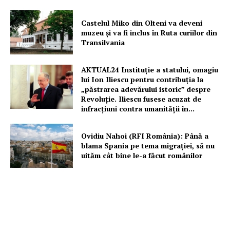
Castelul Miko din Olteni va deveni
muzeu şi va fi inclus în Ruta curiilor din
Transilvania
AKTUAL24 Instituție a statului, omagiu
lui Ion Iliescu pentru contribuția la
„păstrarea adevărului istoric” despre
Revoluție. Iliescu fusese acuzat de
infracțiuni contra umanității în...
Ovidiu Nahoi (RFI România): Până a
blama Spania pe tema migrației, să nu
uităm cât bine le-a făcut românilor