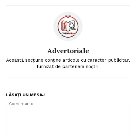
Un proiect
FREEDOM HOUSE ROMÂNIA
Advertoriale
PRESShub
Această secțiune conține articole cu caracter publicitar,
furnizat de partenerii noștri.
Despre noi / Echipa
Proiecte editoriale
Rețea
LĂSAȚI UN MESAJ
Contact