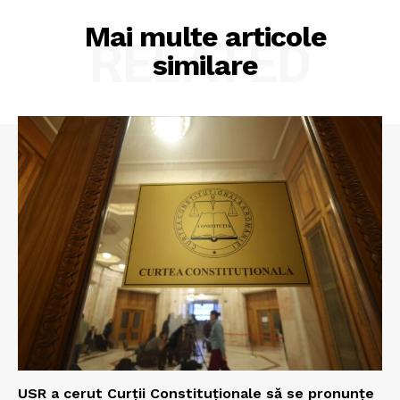
Mai multe articole
RELATED
similare
USR a cerut Curții Constituționale să se pronunțe