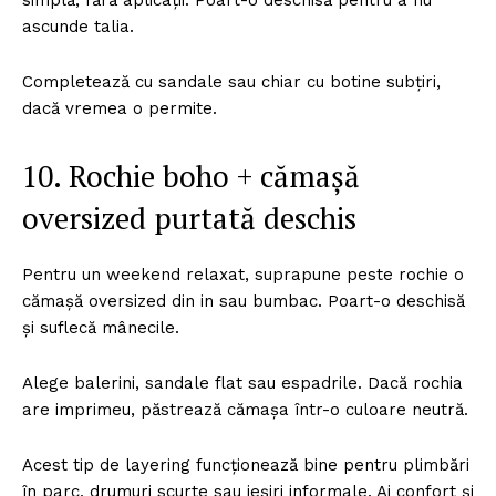
simplă, fără aplicații. Poart-o deschisă pentru a nu
ascunde talia.
Completează cu sandale sau chiar cu botine subțiri,
dacă vremea o permite.
10. Rochie boho + cămașă
oversized purtată deschis
Pentru un weekend relaxat, suprapune peste rochie o
cămașă oversized din in sau bumbac. Poart-o deschisă
și suflecă mânecile.
Alege balerini, sandale flat sau espadrile. Dacă rochia
are imprimeu, păstrează cămașa într-o culoare neutră.
Acest tip de layering funcționează bine pentru plimbări
în parc, drumuri scurte sau ieșiri informale. Ai confort și