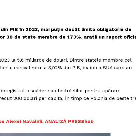
in PIB în 2023, mai puțin decât limita obligatorie de
lor 30 de state membre de 1,73%, arată un raport ofici
023 la 5,6 miliarde de dolari. Dintre statele membre cel
onia, echivalentul a 3,92% din PIB, înaintea SUA care au
nregistrat o scădere a cheltuielilor pentru apărare.
recut 200 dolari per capita, în timp ce Polonia de peste tr
i pe Alexei Navalnîi. ANALIZĂ PRESShub