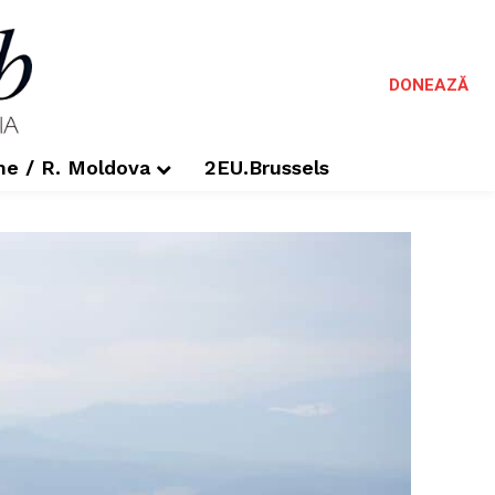
DONEAZĂ
me / R. Moldova
2EU.Brussels