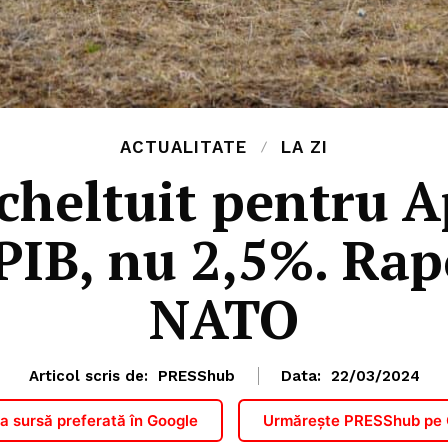
ACTUALITATE
LA ZI
cheltuit pentru A
PIB, nu 2,5%. Rapo
NATO
Articol scris de:
PRESShub
Data:
22/03/2024
 sursă preferată în Google
Urmărește PRESShub pe