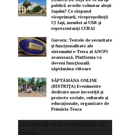
publică averile voluntar aleșii
Iașului? Ce răspund
viceprimarii, vicepreședinții
CJ Iași, membri ai USR și
reprezentanți CURAJ
Guvern: Testele de securitate
și funcționalitate ale
sistemului e-Terra al ANCPI
avansează. Platforma va
deveni funcțională
săptămâna viitoare
SĂPTĂMÂNA ONLINE
(BISTRIȚA) Evenimente
dedicate unor investiții și
proiecte sociale, culturale și
educaționale, organizate de
Primăria Teaca
Abonează-te la newsletter-ul
nostru