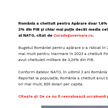
România a cheltuit pentru Apărare doar 1,6% d
2% din PIB și chiar mai puțin decât media ce
al NATO, citat de
C
ursdeguvernare.ro
.
Bugetul României pentru apărare s-a ridicat în 2
mai mult pentru înarmare în 2023 a cheltuit Pol
avut cheltuieli militare de 3,24% din PIB.
Conform datelor NATO, în ultimii 3 ani România î
Raportat la populație, România a cheltuit anul t
ori mai mult, 655 dolari per capita.
C
itește și: De ce nu îl reevaluează ucraineni