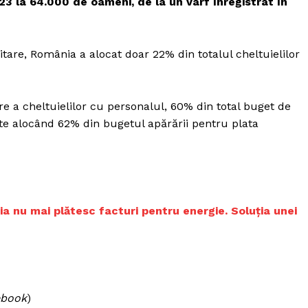
23 la 64.000 de oameni, de la un vârf înregistrat în
Proiecte editoriale
Rețea
Contact
are, România a alocat doar 22% din totalul cheltuielilor
iect
 HOUSE
NIA
a cheltuielilor cu personalul, 60% din total buget de
ște alocând 62% din bugetul apărării pentru plata
ia nu mai plătesc facturi pentru energie. Soluția unei
ebook
)