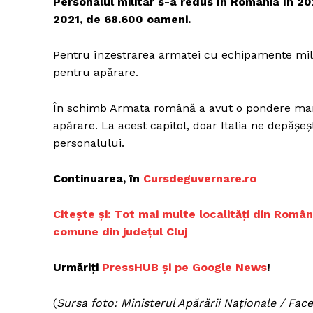
Personalul militar s-a redus în România în 20
2021, de 68.600 oameni.
Pentru înzestrarea armatei cu echipamente milit
Un pro
pentru apărare.
FREEDOM
ROMÂ
În schimb Armata română a avut o pondere mare 
apărare. La acest capitol, doar Italia ne depășe
personalului.
Continuarea, în
C
ursdeguvernare.ro
C
itește și: Tot mai multe localități din Român
comune din județul Cluj
Urmăriți
P
ressHUB și pe Google News
!
(
Sursa foto: Ministerul Apărării Naționale / Fac