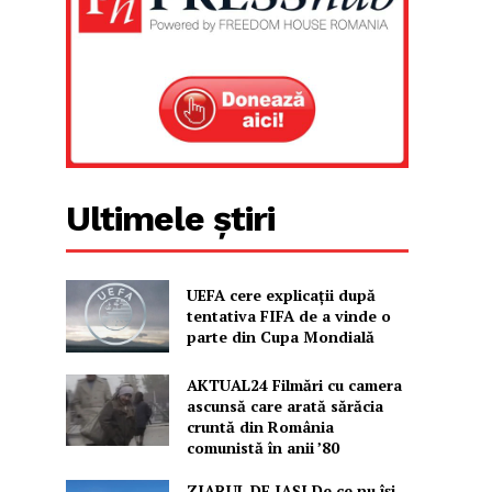
Ultimele știri
UEFA cere explicații după
tentativa FIFA de a vinde o
parte din Cupa Mondială
AKTUAL24 Filmări cu camera
ascunsă care arată sărăcia
cruntă din România
comunistă în anii ’80
ZIARUL DE IAȘI De ce nu își