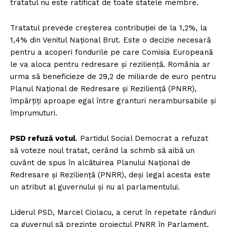
tratatul nu este ratificat de toate statele membre.
Tratatul prevede creșterea contribuției de la 1,2%, la
1,4% din Venitul Național Brut. Este o decizie necesară
pentru a acoperi fondurile pe care Comisia Europeană
le va aloca pentru redresare și reziliență. România ar
urma să beneficieze de 29,2 de miliarde de euro pentru
Planul Național de Redresare şi Rezilienţă (PNRR),
împărțiți aproape egal între granturi nerambursabile și
împrumuturi.
PSD refuză votul
. Partidul Social Democrat a refuzat
să voteze noul tratat, cerând la schmb să aibă un
cuvânt de spus în alcătuirea Planului Național de
Redresare şi Rezilienţă (PNRR), deși legal acesta este
un atribut al guvernului și nu al parlamentului.
Liderul PSD, Marcel Ciolacu, a cerut în repetate rânduri
ca guvernul să prezinte proiectul PNRR în Parlament,