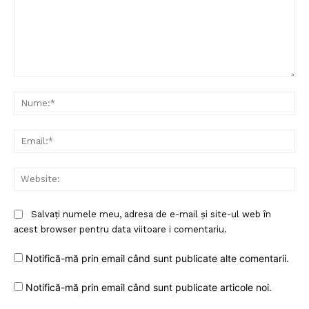
Comentariu:
Nu
Ema
Web
Salvați numele meu, adresa de e-mail și site-ul web în
Un proiect
acest browser pentru data viitoare i comentariu.
FREEDOM HOUSE ROMÂNIA
Notifică-mă prin email când sunt publicate alte comentarii.
Notifică-mă prin email când sunt publicate articole noi.