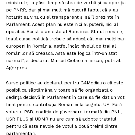
ministrul şi-a găsit timp să stea de vorbă şi cu opoziţia
pe PNRR, dar şi mai mult mă bucură faptul că s-au
hotărât să vină cu el transparent şi să îl prezinte în
Parlament. Acest plan nu este nici al puterii, nici al
opoziţiei. Acest plan este al României. Statul român şi
toată clasa politică trebuie să aducă cât mai mulţi bani
europeni în România, astfel încât nivelul de trai al
românilor să crească. Asta este logica într-un stat
normal”, a declarat Marcel Ciolacu miercuri, potrivit
Agerpres.
Surse politice au declarat pentru G4Media.ro că este
posibil ca săptămâna viitoare să fie organizată o
ședință decisivă în Parlament în care să fie dat un vot
final pentru contribuția României la bugetul UE. Fără
voturile PSD, coaliția de guvernare formată din PNL,
USR PLUS și UDMR nu are cum să adopte tratatul
pentru că este nevoie de votul a două treimi dintre
parlamentari.