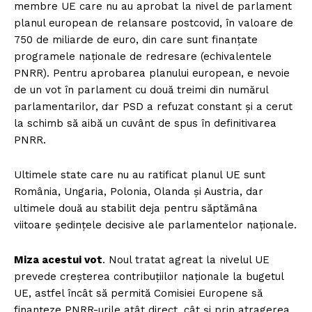
membre UE care nu au aprobat la nivel de parlament
planul european de relansare postcovid, în valoare de
750 de miliarde de euro, din care sunt finanțate
programele naționale de redresare (echivalentele
PNRR). Pentru aprobarea planului european, e nevoie
de un vot în parlament cu două treimi din numărul
parlamentarilor, dar PSD a refuzat constant și a cerut
la schimb să aibă un cuvânt de spus în definitivarea
PNRR.
Ultimele state care nu au ratificat planul UE sunt
România, Ungaria, Polonia, Olanda și Austria, dar
ultimele două au stabilit deja pentru săptămâna
viitoare ședințele decisive ale parlamentelor naționale.
Miza acestui vot
. Noul tratat agreat la nivelul UE
prevede creșterea contribuțiilor naționale la bugetul
UE, astfel încât să permită Comisiei Europene să
finanțeze PNRR-urile atât direct, cât și prin atragerea