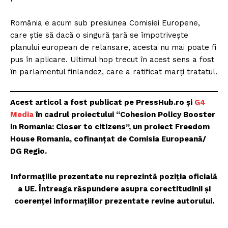
România e acum sub presiunea Comisiei Europene,
care știe să dacă o singură țară se împotrivește
planului european de relansare, acesta nu mai poate fi
pus în aplicare. Ultimul hop trecut în acest sens a fost
în parlamentul finlandez, care a ratificat marți tratatul.
Acest articol a fost publicat pe PressHub.ro și
G4
Media
în cadrul proiectului “Cohesion Policy Booster
in Romania: Closer to citizens”, un proiect Freedom
House Romania, cofinanțat de Comisia Europeană/
DG Regio.
Informațiile prezentate nu reprezintă poziția oficială
a UE. Întreaga răspundere asupra corectitudinii și
coerenței informațiilor prezentate revine autorului.