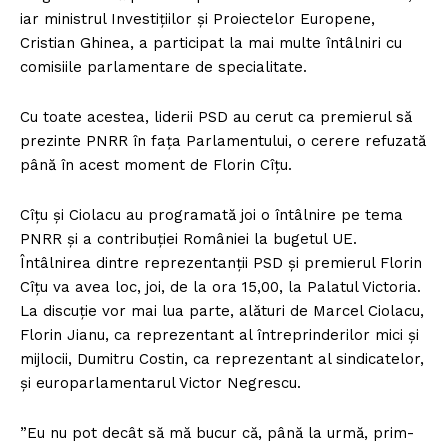
iar ministrul Investițiilor și Proiectelor Europene,
Cristian Ghinea, a participat la mai multe întâlniri cu
comisiile parlamentare de specialitate.
Cu toate acestea, liderii PSD au cerut ca premierul să
prezinte PNRR în fața Parlamentului, o cerere refuzată
până în acest moment de Florin Cîțu.
Cîțu și Ciolacu au programată joi o întâlnire pe tema
PNRR și a contribuției României la bugetul UE.
Întâlnirea dintre reprezentanţii PSD şi premierul Florin
Cîţu va avea loc, joi, de la ora 15,00, la Palatul Victoria.
La discuţie vor mai lua parte, alături de Marcel Ciolacu,
Florin Jianu, ca reprezentant al întreprinderilor mici şi
mijlocii, Dumitru Costin, ca reprezentant al sindicatelor,
şi europarlamentarul Victor Negrescu.
”Eu nu pot decât să mă bucur că, până la urmă, prim-