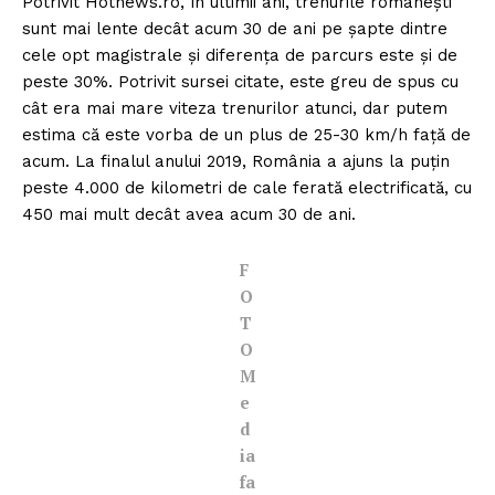
Potrivit Hotnews.ro, în ultimii ani, trenurile româneşti
sunt mai lente decât acum 30 de ani pe şapte dintre
cele opt magistrale şi diferenţa de parcurs este şi de
peste 30%. Potrivit sursei citate, este greu de spus cu
cât era mai mare viteza trenurilor atunci, dar putem
estima că este vorba de un plus de 25-30 km/h faţă de
acum. La finalul anului 2019, România a ajuns la puţin
peste 4.000 de kilometri de cale ferată electrificată, cu
450 mai mult decât avea acum 30 de ani.
F
O
T
O
M
e
d
ia
fa