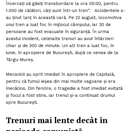
Încercaţi să găsiţi transbordare la ora 00:00, pentru
1.000 de călători, câţi sunt într-un tren“. Accidentele s-
au ţinut lanţ în această vară. Pe 22 august, locomotiva
unui tren a luat foc în mijlocul câmpului, iar 30 de
persoane au fost evacuate în siguranţă. În urma
acestui incident, celelalte trenuri au avut întârzieri
chiar şi de 300 de minute. Un alt tren a luat foc, în
iunie, în apropiere de Bucureşti, după ce venea de la
Târgu-Mureş.
Mecanicii au oprit imediat în apropiere de Capitală,
pentru că fumul ieşea din mai multe vagoane şi era
înecăcios. Din fericire, o tragedie a fost imediat evitată
şi focul a fost stins, iar trenul şi-a continuat drumul
spre Bucureşti.
Trenuri mai lente decât în