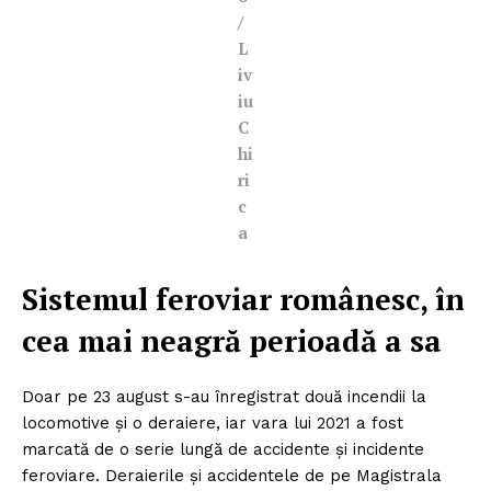
/
L
iv
iu
C
hi
ri
c
a
Sistemul feroviar românesc, în
cea mai neagră perioadă a sa
Doar pe 23 august s-au înregistrat două incendii la
locomotive şi o deraiere, iar vara lui 2021 a fost
marcată de o serie lungă de accidente şi incidente
feroviare. Deraierile şi accidentele de pe Magistrala