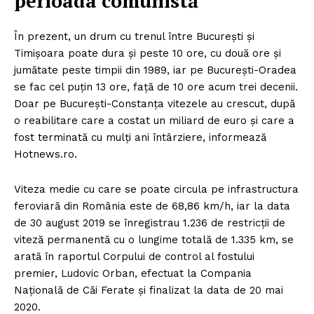
perioada comunistă
În prezent, un drum cu trenul între Bucureşti şi
Timişoara poate dura şi peste 10 ore, cu două ore şi
jumătate peste timpii din 1989, iar pe Bucureşti-Oradea
se fac cel puţin 13 ore, faţă de 10 ore acum trei decenii.
Doar pe Bucureşti-Constanţa vitezele au crescut, după
o reabilitare care a costat un miliard de euro şi care a
fost terminată cu mulţi ani întârziere, informează
Hotnews.ro.
Viteza medie cu care se poate circula pe infrastructura
feroviară din România este de 68,86 km/h, iar la data
de 30 august 2019 se înregistrau 1.236 de restricţii de
viteză permanentă cu o lungime totală de 1.335 km, se
arată în raportul Corpului de control al fostului
premier, Ludovic Orban, efectuat la Compania
Naţională de Căi Ferate şi finalizat la data de 20 mai
2020.