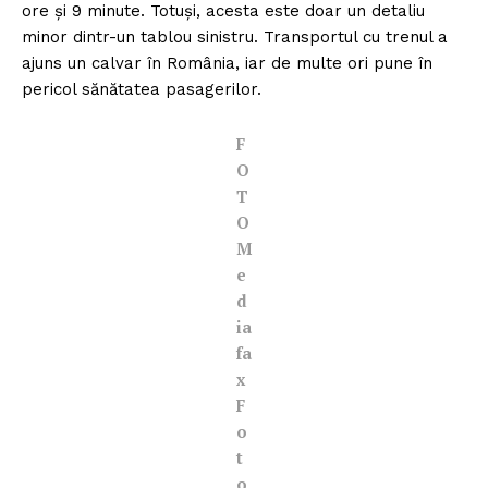
ore şi 9 minute. Totuşi, acesta este doar un detaliu
minor dintr-un tablou sinistru. Transportul cu trenul a
ajuns un calvar în România, iar de multe ori pune în
pericol sănătatea pasagerilor.
F
O
T
O
M
e
d
ia
fa
x
F
o
t
o