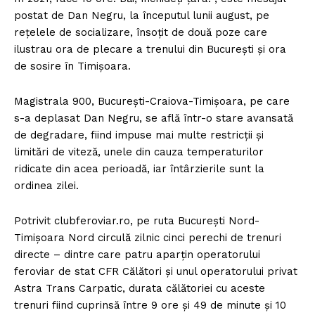
postat de Dan Negru, la începutul lunii august, pe
reţelele de socializare, însoţit de două poze care
ilustrau ora de plecare a trenului din Bucureşti şi ora
de sosire în Timişoara.
Magistrala 900, Bucureşti-Craiova-Timişoara, pe care
s-a deplasat Dan Negru, se află într-o stare avansată
de degradare, fiind impuse mai multe restricţii şi
limitări de viteză, unele din cauza temperaturilor
ridicate din acea perioadă, iar întârzierile sunt la
ordinea zilei.
Potrivit clubferoviar.ro, pe ruta Bucureşti Nord-
Timişoara Nord circulă zilnic cinci perechi de trenuri
directe – dintre care patru aparţin operatorului
feroviar de stat CFR Călători şi unul operatorului privat
Astra Trans Carpatic, durata călătoriei cu aceste
trenuri fiind cuprinsă între 9 ore şi 49 de minute şi 10