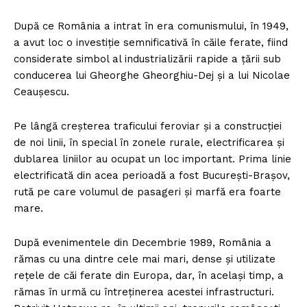
După ce România a intrat în era comunismului, în 1949,
a avut loc o investiţie semnificativă în căile ferate, fiind
considerate simbol al industrializării rapide a ţării sub
conducerea lui Gheorghe Gheorghiu-Dej şi a lui Nicolae
Ceauşescu.
Pe lângă creşterea traficului feroviar şi a construcţiei
de noi linii, în special în zonele rurale, electrificarea şi
dublarea liniilor au ocupat un loc important. Prima linie
electrificată din acea perioadă a fost Bucureşti-Braşov,
rută pe care volumul de pasageri şi marfă era foarte
mare.
După evenimentele din Decembrie 1989, România a
rămas cu una dintre cele mai mari, dense şi utilizate
reţele de căi ferate din Europa, dar, în acelaşi timp, a
rămas în urmă cu întreţinerea acestei infrastructuri.