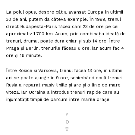
La polul opus, despre cât a avansat Europa în ultimii
30 de ani, putem da câteva exemple. În 1989, trenul
direct Budapesta-Paris făcea cam 23 de ore pe cei
aproximativ 1.700 km. Acum, prin combinaţia ideală de
trenuri, drumul poate dura chiar şi sub 14 ore. Între
Praga şi Berlin, trenurile făceau 6 ore, iar acum fac 4
ore şi 16 minute.
Între Kosice şi Varşovia, trenul făcea 13 ore, în ultimii
ani se poate ajunge în 9 ore, schimbând două trenuri.
Rusia a reparat masiv liniile şi are şi o linie de mare
viteză, iar Ucraina a introdus trenuri rapide care au
înjumătăţit timpii de parcurs între marile oraşe.
F
O
T