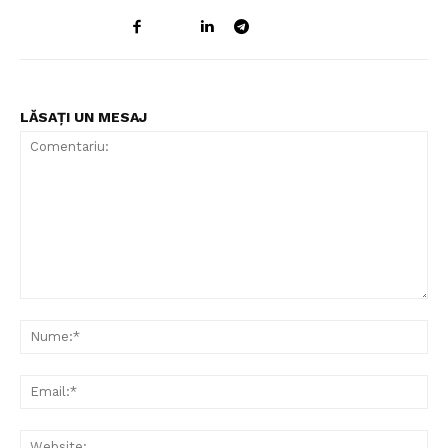
LĂSAȚI UN MESAJ
Comentariu:
Nu
Ema
Web