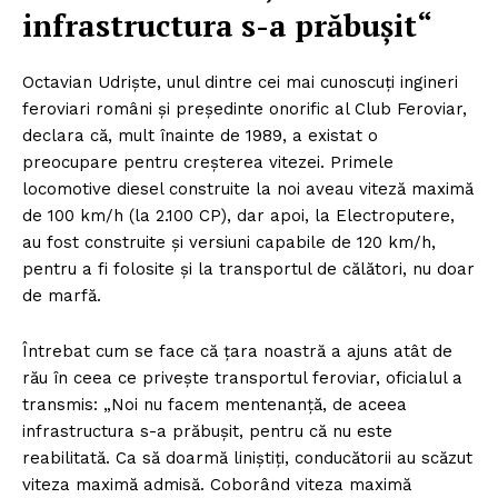
infrastructura s-a prăbuşit“
FREEDOM HOUSE ROMÂNIA
Octavian Udrişte, unul dintre cei mai cunoscuţi ingineri
feroviari români şi preşedinte onorific al Club Feroviar,
declara că, mult înainte de 1989, a existat o
PRESShub
preocupare pentru creşterea vitezei. Primele
locomotive diesel construite la noi aveau viteză maximă
Despre noi / Echipa
de 100 km/h (la 2.100 CP), dar apoi, la Electroputere,
Proiecte editoriale
au fost construite şi versiuni capabile de 120 km/h,
Rețea
pentru a fi folosite şi la transportul de călători, nu doar
de marfă.
Contact
Întrebat cum se face că ţara noastră a ajuns atât de
rău în ceea ce priveşte transportul feroviar, oficialul a
transmis: „Noi nu facem mentenanţă, de aceea
infrastructura s-a prăbuşit, pentru că nu este
reabilitată. Ca să doarmă liniştiţi, conducătorii au scăzut
viteza maximă admisă. Coborând viteza maximă