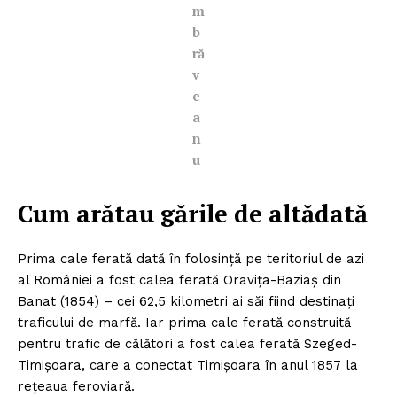
m
b
ră
v
e
a
n
u
Cum arătau gările de altădată
Prima cale ferată dată în folosinţă pe teritoriul de azi
al României a fost calea ferată Oraviţa-Baziaş din
Banat (1854) – cei 62,5 kilometri ai săi fiind destinaţi
traficului de marfă. Iar prima cale ferată construită
pentru trafic de călători a fost calea ferată Szeged-
Timişoara, care a conectat Timişoara în anul 1857 la
reţeaua feroviară.