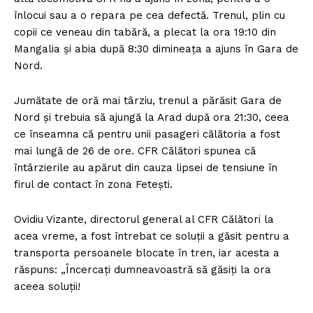
înlocui sau a o repara pe cea defectă. Trenul, plin cu
copii ce veneau din tabără, a plecat la ora 19:10 din
Mangalia şi abia după 8:30 dimineaţa a ajuns în Gara de
Nord.
Jumătate de oră mai târziu, trenul a părăsit Gara de
Nord şi trebuia să ajungă la Arad după ora 21:30, ceea
ce înseamna că pentru unii pasageri călătoria a fost
mai lungă de 26 de ore. CFR Călători spunea că
întârzierile au apărut din cauza lipsei de tensiune în
firul de contact în zona Feteşti.
Ovidiu Vizante, directorul general al CFR Călători la
acea vreme, a fost întrebat ce soluţii a găsit pentru a
transporta persoanele blocate în tren, iar acesta a
răspuns: „Încercaţi dumneavoastră să găsiţi la ora
aceea soluţii!