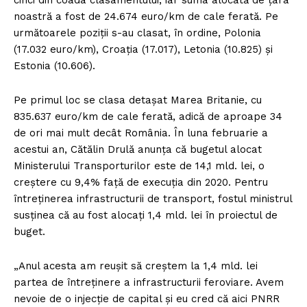
cinci din coada clasamentului, iar suma alocată de ţara
noastră a fost de 24.674 euro/km de cale ferată. Pe
următoarele poziţii s-au clasat, în ordine, Polonia
(17.032 euro/km), Croaţia (17.017), Letonia (10.825) şi
Estonia (10.606).
Pe primul loc se clasa detaşat Marea Britanie, cu
835.637 euro/km de cale ferată, adică de aproape 34
de ori mai mult decât România. În luna februarie a
acestui an, Cătălin Drulă anunţa că bugetul alocat
Ministerului Transporturilor este de 14,1 mld. lei, o
creştere cu 9,4% faţă de execuţia din 2020. Pentru
întreţinerea infrastructurii de transport, fostul ministrul
susţinea că au fost alocaţi 1,4 mld. lei în proiectul de
buget.
„Anul acesta am reuşit să creştem la 1,4 mld. lei
partea de întreţinere a infrastructurii feroviare. Avem
nevoie de o injecţie de capital şi eu cred că aici PNRR