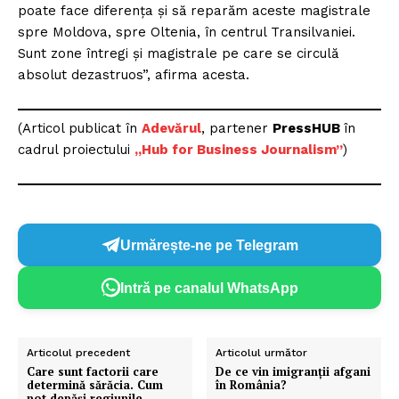
poate face diferenţa şi să reparăm aceste magistrale
spre Moldova, spre Oltenia, în centrul Transilvaniei.
Sunt zone întregi şi magistrale pe care se circulă
absolut dezastruos”, afirma acesta.
(Articol publicat în
Adevărul
, partener
PressHUB
în
cadrul proiectului
„Hub for Business Journalism”
)
Urmărește-ne pe Telegram
Intră pe canalul WhatsApp
Articolul precedent
Articolul următor
Care sunt factorii care
De ce vin imigranții afgani
determină sărăcia. Cum
în România?
pot depăși regiunile