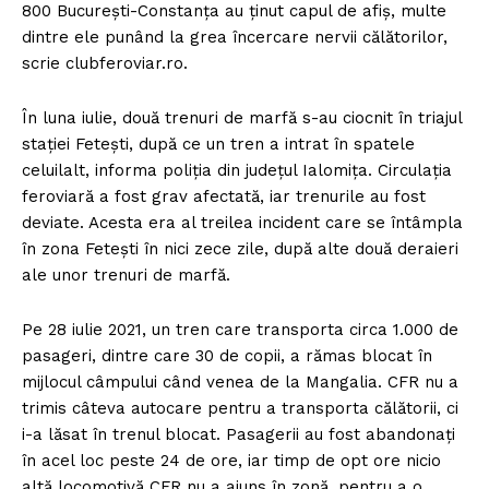
800 Bucureşti-Constanţa au ţinut capul de afiş, multe
dintre ele punând la grea încercare nervii călătorilor,
scrie clubferoviar.ro.
În luna iulie, două trenuri de marfă s-au ciocnit în triajul
staţiei Feteşti, după ce un tren a intrat în spatele
celuilalt, informa poliţia din judeţul Ialomiţa. Circulaţia
feroviară a fost grav afectată, iar trenurile au fost
deviate. Acesta era al treilea incident care se întâmpla
în zona Feteşti în nici zece zile, după alte două deraieri
ale unor trenuri de marfă.
Pe 28 iulie 2021, un tren care transporta circa 1.000 de
pasageri, dintre care 30 de copii, a rămas blocat în
mijlocul câmpului când venea de la Mangalia. CFR nu a
trimis câteva autocare pentru a transporta călătorii, ci
i-a lăsat în trenul blocat. Pasagerii au fost abandonaţi
în acel loc peste 24 de ore, iar timp de opt ore nicio
altă locomotivă CFR nu a ajuns în zonă, pentru a o