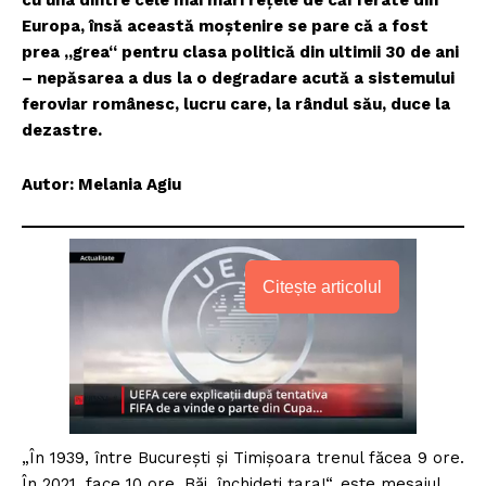
cu una dintre cele mai mari reţele de căi ferate din
Europa, însă această moştenire se pare că a fost
prea „grea“ pentru clasa politică din ultimii 30 de ani
– nepăsarea a dus la o degradare acută a sistemului
feroviar românesc, lucru care, la rândul său, duce la
dezastre.
Autor: Melania Agiu
Citește articolul
„În 1939, între Bucureşti şi Timişoara trenul făcea 9 ore.
În 2021, face 10 ore. Băi, închideţi ţara!“, este mesajul