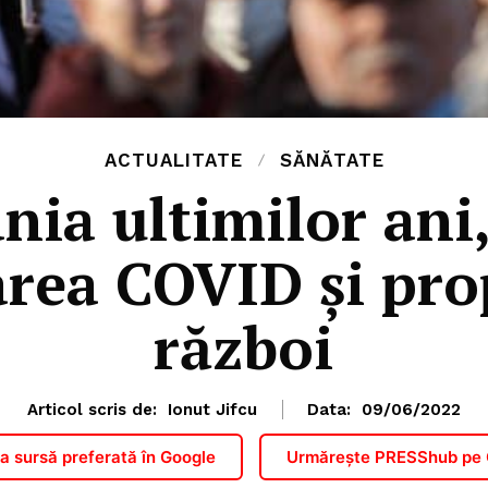
ACTUALITATE
SĂNĂTATE
ia ultimilor ani,
rea COVID şi pr
război
Articol scris de:
Ionut Jifcu
Data:
09/06/2022
 sursă preferată în Google
Urmărește PRESShub pe