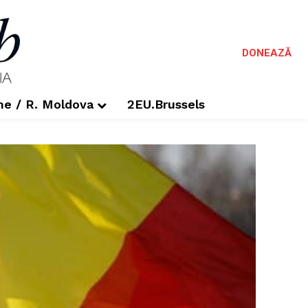
DONEAZĂ
me / R. Moldova
2EU.Brussels