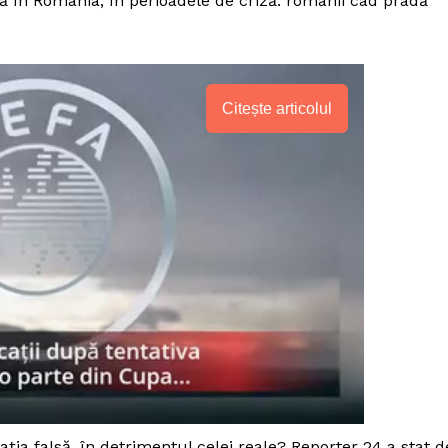
n România, în perioadele de criză: românii cad pradă
Citește articolul
PRESShub
Despre noi / Echipa
ia falsă, în detrimentul celei reale? Reporter 24 a stat d