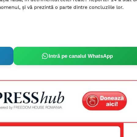
Proiecte editoriale
omenul, şi vă prezintă o parte dintre concluziile lor.
Rețea
Contact
iect
 HOUSE
NIA
Intră pe canalul WhatsApp