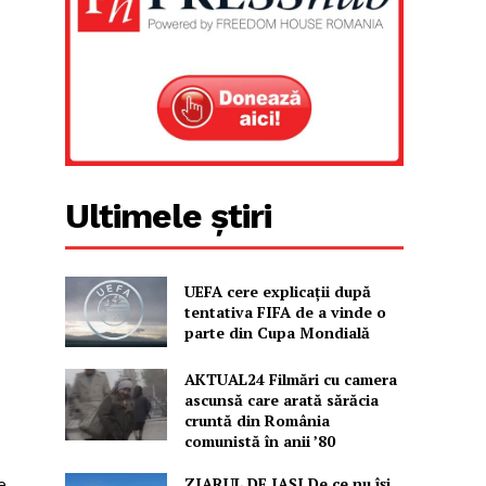
Ultimele știri
UEFA cere explicații după
tentativa FIFA de a vinde o
parte din Cupa Mondială
AKTUAL24 Filmări cu camera
ascunsă care arată sărăcia
cruntă din România
comunistă în anii ’80
ZIARUL DE IAȘI De ce nu își
e