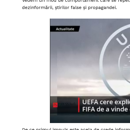
Vedem un mod de comportament care se repetă î
dezinformării, ştirilor false şi propagandei.
De ce primul impuls este acela de crede informaţ