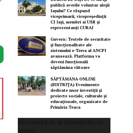
publică averile voluntar aleșii
Iașului? Ce răspund
viceprimarii, vicepreședinții
CJ Iași, membri ai USR și
reprezentanți CURAJ
Guvern: Testele de securitate
și funcționalitate ale
sistemului e-Terra al ANCPI
avansează. Platforma va
deveni funcțională
săptămâna viitoare
SĂPTĂMÂNA ONLINE
(BISTRIȚA) Evenimente
dedicate unor investiții și
proiecte sociale, culturale și
educaționale, organizate de
Primăria Teaca
Abonează-te la newsletter-ul
nostru