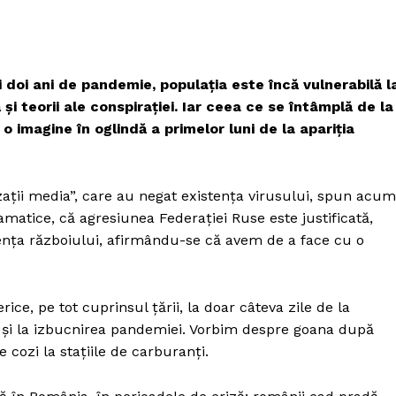
doi ani de pandemie, populaţia este încă vulnerabilă l
şi teorii ale conspiraţiei. Iar ceea ce se întâmplă de la
o imagine în oglindă a primelor luni de la apariţia
aţii media”, care au negat existenţa virusului, spun acum
matice, că agresiunea Federaţiei Ruse este justificată,
nţa războiului, afirmându-se că avem de a face cu o
ce, pe tot cuprinsul ţării, la doar câteva zile de la
 şi la izbucnirea pandemiei. Vorbim despre goana după
cozi la staţiile de carburanţi.