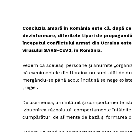
Concluzia amară în România este că, după cei 
dezinformare, diferitele tipuri de propagandă 
începutul conflictului armat din Ucraina este 
virusului SARS-CoV2, în România.
Vedem că aceleaşi persoane şi anumite „organiz
că evenimentele din Ucraina nu sunt atât de dra
mergându-se până acolo încât să se nege existe
„regie”.
De asemenea, am întâlnit şi comportamente isteri
izbucnirea războiului, comportamente întâlnite
cumpărături de alimente de bază şi formarea de 