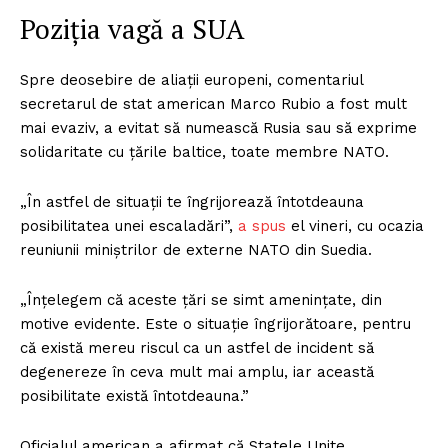
Poziția vagă a SUA
Spre deosebire de aliații europeni, comentariul
secretarul de stat american Marco Rubio a fost mult
mai evaziv, a evitat să numească Rusia sau să exprime
solidaritate cu țările baltice, toate membre NATO.
„În astfel de situații te îngrijorează întotdeauna
posibilitatea unei escaladări”,
a spus
el vineri, cu ocazia
reuniunii miniștrilor de externe NATO din Suedia.
„Înțelegem că aceste țări se simt amenințate, din
motive evidente. Este o situație îngrijorătoare, pentru
că există mereu riscul ca un astfel de incident să
degenereze în ceva mult mai amplu, iar această
posibilitate există întotdeauna.”
Oficialul american a afirmat că Statele Unite