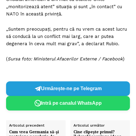
„monitorizează atent” situația și sunt „în contact” cu
NATO în această privință.
„Suntem preocupați, pentru că nu vrem ca acest lucru
să conducă la un conflict mai larg, care ar putea
Un proiect
degenera în ceva mult mai grav”, a declarat Rubio.
FREEDOM HOUSE ROMÂNIA
(
Sursa foto: Ministerul Afacerilor Externe / Facebook
)
PRESShub
Urmărește-ne pe Telegram
Despre noi / Echipa
Intră pe canalul WhatsApp
Proiecte editoriale
Rețea
Articolul precedent
Articolul următor
Contact
Cum vrea Germania să-și
Cine clipește primul?