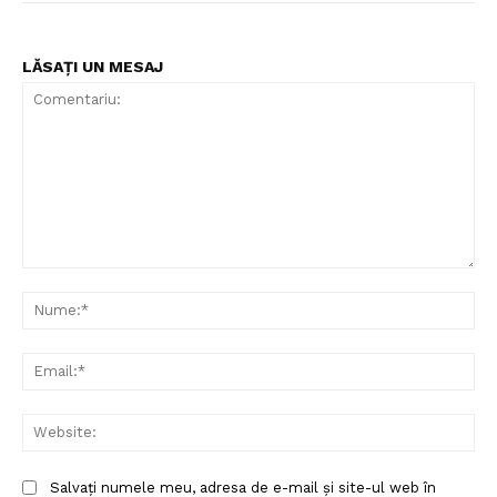
LĂSAȚI UN MESAJ
Comentariu:
Nu
Ema
Web
Salvați numele meu, adresa de e-mail și site-ul web în