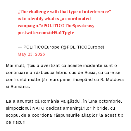
„The challenge with that type of interference”
is to identify what is „a coordinated
campaign.”
#POLITICOTheSpeakeasy
pic.twitter.com/uH5a1Tpgfc
— POLITICOEurope (@POLITICOEurope)
May 23, 2026
Mai mult, Țoiu a avertizat că aceste incidente sunt o
continuare a războiului hibrid dus de Rusia, cu care se
confruntă multe țări europene, începând cu R. Moldova
și România.
Ea a anunțat că România va găzdui, în luna octombrie,
simpozionul NATO dedicat amenințărilor hibride, cu
scopul de a coordona răspunsurile aliaților la acest tip
de riscuri.