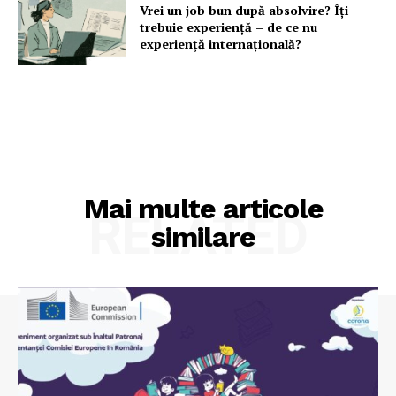
Vrei un job bun după absolvire? Îți
trebuie experiență – de ce nu
experiență internațională?
Mai multe articole
RELATED
similare