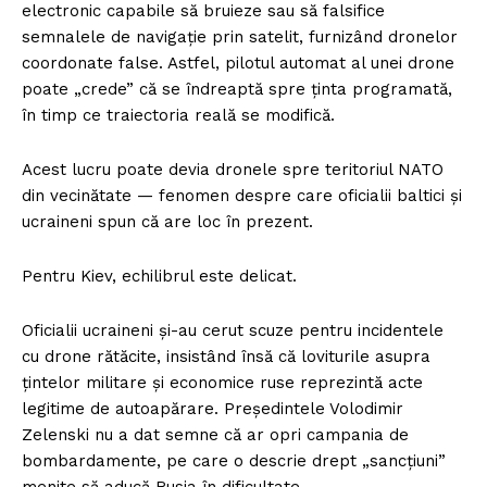
electronic capabile să bruieze sau să falsifice
semnalele de navigație prin satelit, furnizând dronelor
coordonate false. Astfel, pilotul automat al unei drone
poate „crede” că se îndreaptă spre ținta programată,
în timp ce traiectoria reală se modifică.
Acest lucru poate devia dronele spre teritoriul NATO
din vecinătate — fenomen despre care oficialii baltici și
ucraineni spun că are loc în prezent.
Pentru Kiev, echilibrul este delicat.
Oficialii ucraineni și-au cerut scuze pentru incidentele
cu drone rătăcite, insistând însă că loviturile asupra
țintelor militare și economice ruse reprezintă acte
legitime de autoapărare. Președintele Volodimir
Zelenski nu a dat semne că ar opri campania de
bombardamente, pe care o descrie drept „sancțiuni”
menite să aducă Rusia în dificultate.