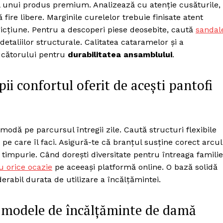
Proiecte editoriale
 al unui produs premium. Analizează cu atenție cusăturile,
 fire libere. Marginile curelelor trebuie finisate atent
Rețea
ricțiune. Pentru a descoperi piese deosebite, caută
sandal
Contact
etaliilor structurale. Calitatea cataramelor și a
iect
ucătorului pentru
durabilitatea ansamblului
.
 HOUSE
NIA
ii confortul oferit de acești pantofi
odă pe parcursul întregii zile. Caută structuri flexibile
pe care îl faci. Asigură-te că branțul susține corect arcul
timpurie. Când dorești diversitate pentru întreaga familie
u orice ocazie
pe aceeași platformă online. O bază solidă
derabil durata de utilizare a încălțămintei.
e modele de încălțăminte de damă