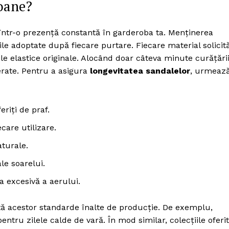
zoane?
 într-o prezență constantă în garderoba ta. Menținerea
le adoptate după fiecare purtare. Fiecare material solicit
ile elastice originale. Alocând doar câteva minute curățări
erate. Pentru a asigura
longevitatea sandalelor
, urmeaz
eriți de praf.
are utilizare.
aturale.
le soarelui.
 excesivă a aerului.
ă acestor standarde înalte de producție. De exemplu,
ntru zilele calde de vară. În mod similar, colecțiile oferi