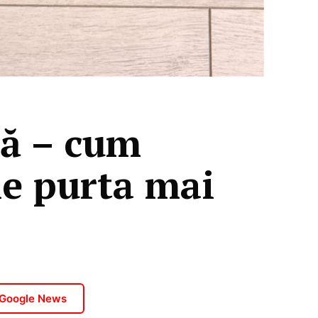
mă – cum
le purta mai
 Google News