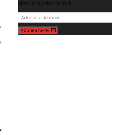
oferte și anunțuri speciale.
ă
Abonează-te
i
ă
te