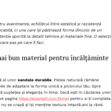
u evenimente, echilibrul între estetică și rezistență
pecabilă, ci una care își păstrează forma dincolo de un
tenție sporită la detalii tehnice și materiale fine. O selecți
care pas pe care îl faci.
 mai bun material pentru încălțăminte
ă al unor
sandale durabile
. Pielea naturală rămâne
le de adaptare la forma unică a piciorului tău. Spre
ează suplețea și eleganța în timp. Dacă ești în căutarea unor
 pe pagina
https://epantofi.ro/c/femei
pentru a-ți completa
 nu se crapă și își menține textura intactă ani la rând.