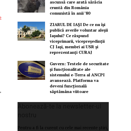
ascunsă care arată sărăcia
cruntă din România
comunistă în anii ’80
e
ZIARUL DE IAȘI De ce nu își
publică averile voluntar aleșii
Iașului? Ce răspund
viceprimarii, vicepreședinții
CJ Iași, membri ai USR și
reprezentanți CURAJ
Guvern: Testele de securitate
și funcționalitate ale
sistemului e-Terra al ANCPI
avansează. Platforma va
deveni funcțională
,
săptămâna viitoare
Abonează-te la newsletter-ul
nostru
Pentru a fi la curent cu cele mai recente știri,