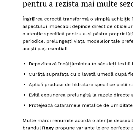
pentru a rezista mai multe se
Îngrijirea corectă transformă o simplă achiziție
aspectului impecabil depinde direct de obiceiuri
o atenție specifică pentru a-și păstra proprietăț
periodice, prelungești viața modelelor tale pref
acești pași esențiali:
Depozitează încălțămintea în săculeți textili f
Curăță suprafața cu o lavetă umedă după fiec
Aplică produse de hidratare specifice pielii n
Evită expunerea prelungită la razele directe a
Protejează cataramele metalice de umiditatea
Multe mărci renumite acordă o atenție deosebit
brandul
Roxy
propune variante lejere perfecte pe