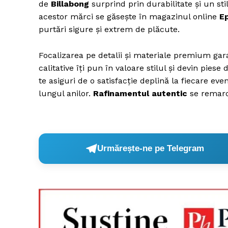
de
Billabong
surprind prin durabilitate și un sti
acestor mărci se găsește în magazinul online
E
purtări sigure și extrem de plăcute.
Focalizarea pe detalii și materiale premium gar
calitative îți pun în valoare stilul și devin pies
te asiguri de o satisfacție deplină la fiecare e
lungul anilor.
Rafinamentul autentic
se remarcă
Urmărește-ne pe Telegram