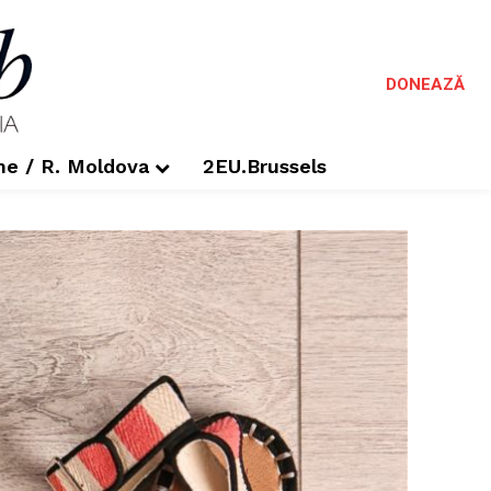
DONEAZĂ
me / R. Moldova
2EU.Brussels