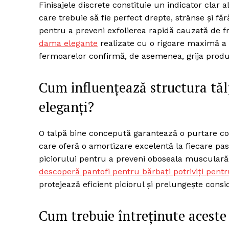
Finisajele discrete constituie un indicator clar
care trebuie să fie perfect drepte, strânse și fără
pentru a preveni exfolierea rapidă cauzată de f
dama elegante
realizate cu o rigoare maximă a d
Un pro
fermoarelor confirmă, de asemenea, grija prod
FREEDOM
ROMÂ
Cum influențează structura tălp
eleganți?
O talpă bine concepută garantează o purtare com
care oferă o amortizare excelentă la fiecare pas 
piciorului pentru a preveni oboseala musculară 
descoperă pantofi pentru bărbați potriviți pentr
protejează eficient piciorul și prelungește consi
Cum trebuie întreținute acest