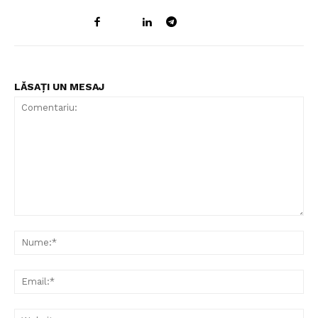
LĂSAȚI UN MESAJ
Comentariu:
Nu
Ema
Web