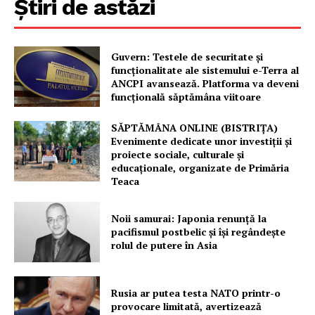
Știri de astăzi
Guvern: Testele de securitate și
funcționalitate ale sistemului e-Terra al
ANCPI avansează. Platforma va deveni
funcțională săptămâna viitoare
SĂPTĂMÂNA ONLINE (BISTRIȚA)
Un proiect
Evenimente dedicate unor investiții și
FREEDOM HOUSE ROMÂNIA
proiecte sociale, culturale și
educaționale, organizate de Primăria
Teaca
Noii samurai: Japonia renunță la
PRESShub
pacifismul postbelic și își regândește
rolul de putere în Asia
Despre noi / Echipa
Proiecte editoriale
Rusia ar putea testa NATO printr-o
Rețea
provocare limitată, avertizează