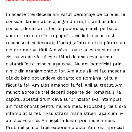
În aceste trei decenii am văzut personaje pe care eu le
consider lamentabile ajungând miniștri, ambasadori,
consuli, demnitari, aleși ai poporului, numiți pe baza
unor criterii care îmi repugnă. Unii dintre ei au fost
recunoscuți și decorați, lăudați și întrebați ce părere au
despre mersul țării. Am văzut toate acestea și mi-am
zis: nu vreau să trăiesc alături de așa ceva. Vreau
distanță între mine și așa ceva. Nu am beneficiat prin
nimic din aranjamentele lor. Am ales să-mi fac meseria
cât de bine pot undeva departe de România. Și tu ai
făcut la fel. Am ales amândoi la fel. Anii au trecut. Am
muncit aproape trei decenii departe de România și la
capătul acestui drum ceva surprinzător s-a întâmplat:
am fost onorat pentru munca mea. Probabil și ție ți s-a
întâmplat la fel. Ți-au strâns mâna străinii așa cum n-
au făcut-o ai tăi. Am ieșit la liman prin munca mea.
Probabil și tu ai trăit experiența asta. Am fost apreciat