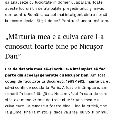
să analizeze cu luciditate în domeniul apărării. Toate
aceste lucruri țin de atribuțiile președintelui, și mi-aș
dori pentru România ca cel mai inteligent dintre noi să
ia aceste decizii. Și știi de ce? Pentru că uneori mă tem.
„Mărturia mea e a cuiva care l-a
cunoscut foarte bine pe Nicușor
Dan”
Era de datoria mea să-ți scriu: s-a întâmplat să fac
parte din aceeași generație cu Nicușor Dan.
Am fost
colegi de facultate la București, 1989-1992, înainte ca el
să-și continue școala la Paris. A fost o întâmplare, am
nimerit în bancă lângă el. Ne-am văzut în sala de curs
și la examene vreme de trei ani. Mărturia mea e a
cuiva care l-a cunoscut foarte bine. Ține la critică, ține
la glume, ține la mișto, și dacă va greși eu voi fi primul