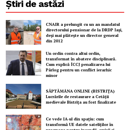
Știri de astăzi
CNAIR a prelungit cu un an mandatul
directorului pensionar de la DRDP Iași,
deși mai plătește un director general
din 2012
Un ordin contra altui ordin,
transformat în abatere disciplinară.
Cum explică ÎCCJ penalizarea lui
Pârlog pentru un conflict ierarhic
minor
SĂPTĂMÂNA ONLINE (BISTRIȚA)
Lucrările de restaurare a Cetăţii
medievale Bistriţa au fost finalizate
Ce vede IA-ul din spațiu: cum
transformă UE datele sateliților în
prognoze pentru incendii, emisii și