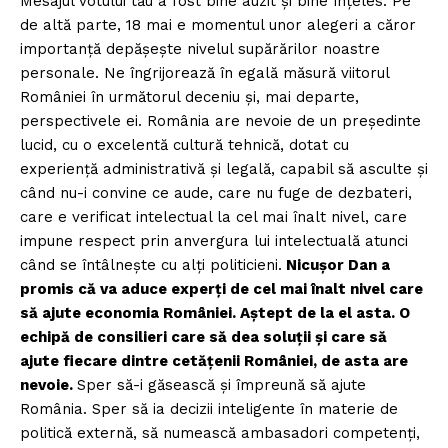
Mesajul votului tău a fost bine auzit și bine înțeles. Pe
de altă parte, 18 mai e momentul unor alegeri a căror
importanță depășește nivelul supărărilor noastre
personale. Ne îngrijorează în egală măsură viitorul
României în următorul deceniu și, mai departe,
perspectivele ei. România are nevoie de un președinte
lucid, cu o excelentă cultură tehnică, dotat cu
experiență administrativă și legală, capabil să asculte și
când nu-i convine ce aude, care nu fuge de dezbateri,
care e verificat intelectual la cel mai înalt nivel, care
impune respect prin anvergura lui intelectuală atunci
când se întâlnește cu alți politicieni.
Nicușor Dan a
promis că va aduce experți de cel mai înalt nivel care
să ajute economia României. Aștept de la el asta. O
echipă de consilieri care să dea soluții și care să
ajute fiecare dintre cetățenii României, de asta are
nevoie.
Sper să-i găsească și împreună să ajute
România. Sper să ia decizii inteligente în materie de
politică externă, să numească ambasadori competenți,