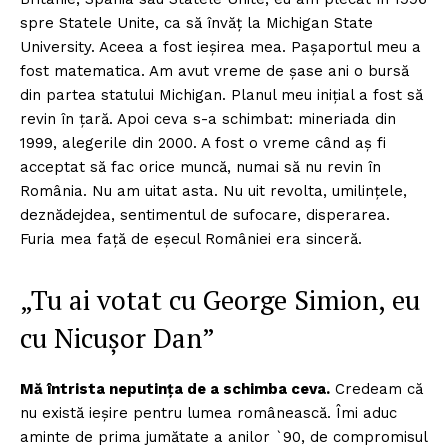
spre Statele Unite, ca să învăț la Michigan State
University. Aceea a fost ieșirea mea. Pașaportul meu a
fost matematica. Am avut vreme de șase ani o bursă
din partea statului Michigan. Planul meu inițial a fost să
revin în țară. Apoi ceva s-a schimbat: mineriada
din
1999, alegerile din 2000. A fost o vreme când aș fi
acceptat să fac orice muncă, numai să nu revin în
România. Nu am uitat asta. Nu uit revolta, umilințele,
deznădejdea, sentimentul de sufocare, disperarea.
Furia mea față de eșecul României era sinceră.
„Tu ai votat cu George Simion, eu
cu Nicușor Dan”
Mă întrista neputința de a schimba ceva.
Credeam că
nu există ieșire pentru lumea românească. Îmi aduc
aminte de prima jumătate a anilor `90, de compromisul