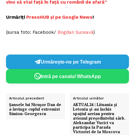
vino să stai față în față cu românii de afară”
Urmăriți
PressHUB și pe Google News
!
(sursa foto: Facebook/
Bogdan Suceavă
)
Un proiect
Urmărește-ne pe Telegram
FREEDOM HOUSE ROMÂNIA
Intră pe canalul WhatsApp
PRESShub
Articolul precedent
Articolul următor
Șansele lui Nicușor Dan de
AKTUAL24 | Lituania și
a învinge cuplul extremist
Letonia și-au închis
Despre noi / Echipa
Simion-Georgescu
spațiul aerian pentru
avionul președintelui sârb.
Proiecte editoriale
Aleksandar Vucici va
participa la Parada
Rețea
Victoriei de la Moscova