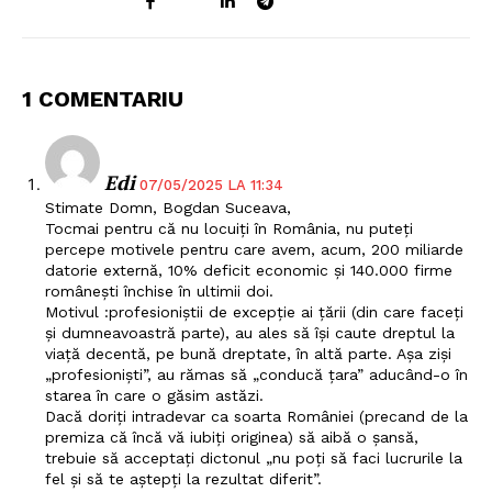
1 COMENTARIU
Edi
07/05/2025 LA 11:34
Stimate Domn, Bogdan Suceava,
Tocmai pentru că nu locuiți în România, nu puteți
percepe motivele pentru care avem, acum, 200 miliarde
datorie externă, 10% deficit economic și 140.000 firme
românești închise în ultimii doi.
Motivul :profesioniștii de excepție ai țării (din care faceți
și dumneavoastră parte), au ales să își caute dreptul la
viață decentă, pe bună dreptate, în altă parte. Așa ziși
„profesioniști”, au rămas să „conducă țara” aducând-o în
starea în care o găsim astăzi.
Dacă doriți intradevar ca soarta României (precand de la
premiza că încă vă iubiți originea) să aibă o șansă,
trebuie să acceptați dictonul „nu poți să faci lucrurile la
fel și să te aștepți la rezultat diferit”.