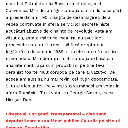
moral al Patrulaterului Roșu, urmat de eșecul
Convenției. M-a dezamăgit corupția din rândul unei părți
a presei din anii `90, însoțită de dezamăgirea de a
vedea continuate în sfera serviciilor secrete niște
apucături abuzive de dinainte de revoluție. Asta am
văzut eu, asta e mărturia mea. Nu au avut loc
procesele care ar fi trebuit să facă dreptate în
legătură cu decembrie 1989, nici cele care să clarifice
mineriadele. M-a deranjat mult corupția extinsă din
anumite medii, așa cum probabil și pe tine te-a
deranjat foarte mult corupția pe care ai văzut-o. De
aceea am ales să nu mai revin, cel puțin deocamdată.
Și tu ai ales la fel. Pe 4 mai 2025 amândoi am votat în
afara României. Tu ai votat cu George Simion, eu cu
Nicușor Dan.
Citește și: Corigenții transparenței – cine sunt
deputații care nu au făcut publice CV-urile pe site-ul
Camerei Deputaților