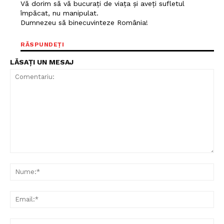
Vă dorim să vă bucurați de viața și aveți sufletul
împăcat, nu manipulat.
Dumnezeu să binecuvinteze România!
RĂSPUNDEȚI
LĂSAȚI UN MESAJ
Comentariu:
Nu
Ema
Web