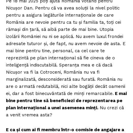
Pe 18 mai 2025 poți ajuta România votând pentru
Nicușor Dan. Pentru că va avea soluții la nivel politic
pentru a asigura legăturile internaționale de care
România are nevoie pentru ca tu și familia ta, toți cei
rămași din țară, să aibă parte de mai bine. Utopia
izolării României nu ni se aplică. Nu avem luxul frondei
adresate tuturor și, de fapt, nu avem nevoie de asta. E
mai bine pentru tine, personal, ca cel care te
reprezintă pe plan internațional să fie cineva de o
inteligență indiscutabilă. Speranța mea e că dacă
Nicușor va fi la Cotroceni, România nu va fi
marginalizată, desconsiderată sau furată. România nu
are o armată redutabilă, nici alte bogății decât oamenii
ei, dar a fost binecuvântată de minți remarcabile.
E mai
bine pentru tine să beneficiezi de reprezentarea pe
plan internațional a unei asemenea minți.
Nu crezi că
a venit vremea asta?
E ca și cum ai fi membru într-o comisie de angajare a