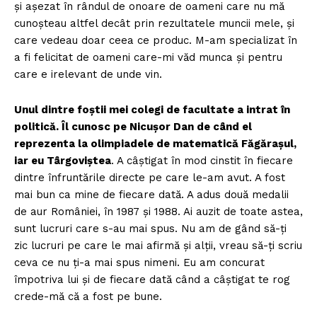
și așezat în rândul de onoare de oameni care nu mă
cunoșteau altfel decât prin rezultatele muncii mele, și
care vedeau doar ceea ce produc. M-am specializat în
a fi felicitat de oameni care-mi văd munca și pentru
care e irelevant de unde vin.
Unul dintre foștii mei colegi de facultate a intrat în
politică. Îl cunosc pe Nicușor Dan de când el
reprezenta la olimpiadele de matematică Făgărașul,
iar eu Târgoviștea
. A câștigat în mod cinstit în fiecare
dintre înfruntările directe pe care le-am avut. A fost
mai bun ca mine de fiecare dată. A adus două medalii
de aur României, în 1987 și 1988. Ai auzit de toate astea,
sunt lucruri care s-au mai spus. Nu am de gând să-ți
zic lucruri pe care le mai afirmă și alții, vreau să-ți scriu
ceva ce nu ți-a mai spus nimeni. Eu am concurat
împotriva lui și de fiecare dată când a câștigat te rog
crede-mă că a fost pe bune.