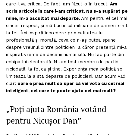
care-l va critica. De fapt, am făcut-o în trecut.
Am
scris articole în care l-am criticat. Nu s-a supărat pe
mine, m-a ascultat mai departe.
Am pentru el cel mai
sincer respect, și mă bucur că milioane de oameni simt
la fel. Îmi inspiră încredere prin calitatea lui
profesională și morală, ceva ce n-aș putea spune
despre vreunul dintre politicienii a căror prezență mi-a
inspirat vreme de decenii numai silă. Nu fac parte din
echipa lui electorală. N-am fost membru de partid
niciodată, la fel ca și tine. Experiența mea politică se
limitează la a sta departe de politicieni. Dar acum văd
clar:
oare e prea mult să sper că vei vota cu cel mai
inteligent, cel care te poate ajuta cel mai mult?
„Poți ajuta România votând
pentru Nicușor Dan”