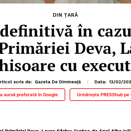
DIN ȚARĂ
definitivă în cazu
 Primăriei Deva, 
hisoare cu execu
rticol scris de:
Gazeta De Dimineață
Data:
13/02/20
 sursă preferată în Google
Urmărește PRESShub pe
 al Primăriei Deva, Laura Sârbu: Curtea de Apel Alba Iuli