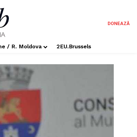
DONEAZĂ
me / R. Moldova
2EU.Brussels