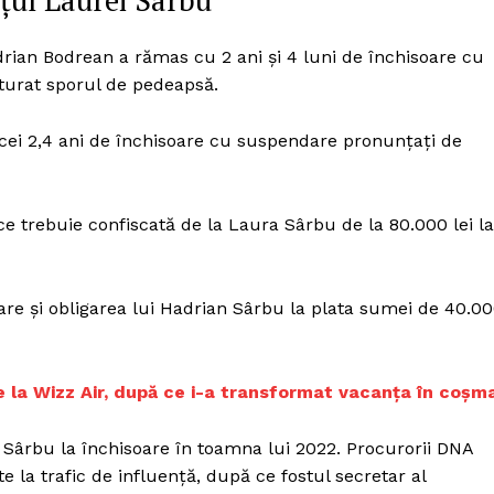
oțul Laurei Sârbu
Proiecte editoriale
Rețea
drian Bodrean a rămas cu 2 ani și 4 luni de închisoare cu
Contact
turat sporul de pedeapsă.
iect
 HOUSE
cei 2,4 ani de închisoare cu suspendare pronunțați de
NIA
 trebuie confiscată de la Laura Sârbu de la 80.000 lei la
care și obligarea lui Hadrian Sârbu la plata sumei de 40.0
 la Wizz Air, după ce i-a transformat vacanța în coșm
ârbu la închisoare în toamna lui 2022. Procurorii DNA
e la trafic de influență, după ce fostul secretar al