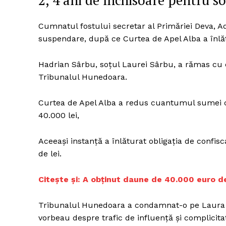
2, 4 ani de închisoare pentru s
Cumnatul fostului secretar al Primăriei Deva, A
suspendare, după ce Curtea de Apel Alba a înlă
Un pro
FREEDOM
Hadrian Sârbu, soțul Laurei Sârbu, a rămas cu 
ROMÂ
Tribunalul Hunedoara.
Curtea de Apel Alba a redus cuantumul sumei ce
40.000 lei,
Aceeași instanță a înlăturat obligația de confis
de lei.
Citește și:
A obținut daune de 40.000 euro de
Tribunalul Hunedoara a condamnat-o pe Laura S
vorbeau despre trafic de influență și complicitat