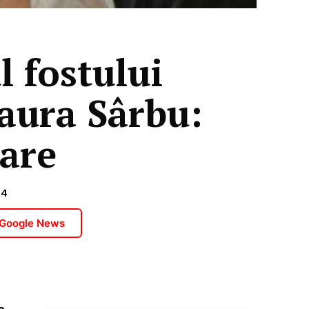
l fostului
Laura Sârbu:
tare
24
 Google News
a