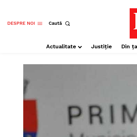
Caută
DESPRE NOI
Actualitate
Justiție
Din ța