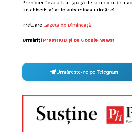
Primăriei Deva a luat șpagă de la un om de aface
un obiectiv aflat în subordinea Primăriei.
Preluare
Gazeta de Dimineață
Urmăriți
P
ressHUB și pe Google News
!
Urmărește-ne pe Telegram