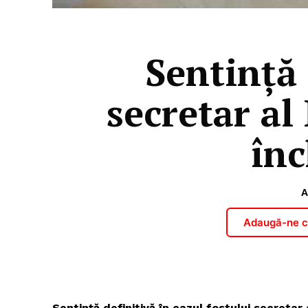
Sentință 
secretar al
înc
A
Adaugă-ne ca
Sentință definitivă în cazul fostului secretar