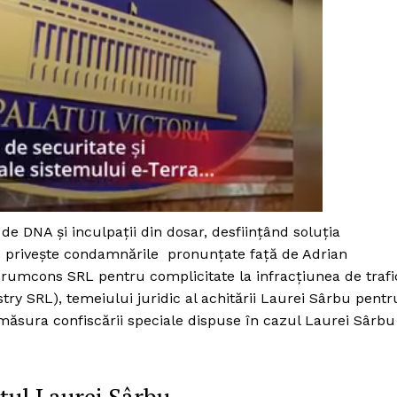
de DNA și inculpații din dosar, desființând soluția
 privește condamnările pronunțate față de Adrian
rumcons SRL pentru complicitate la infracțiunea de trafi
try SRL), temeiului juridic al achitării Laurei Sârbu pentr
și măsura confiscării speciale dispuse în cazul Laurei Sârbu
PRESShub
Despre noi / Echipa