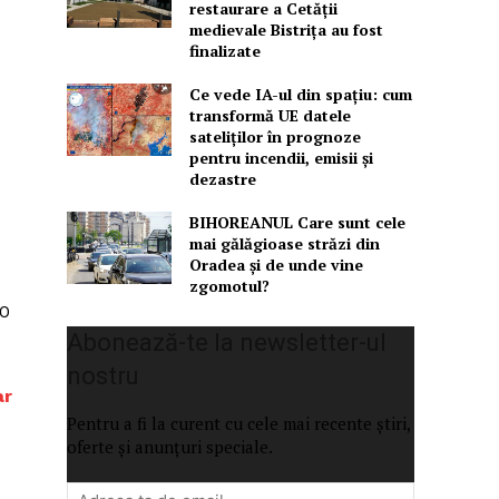
restaurare a Cetăţii
medievale Bistriţa au fost
finalizate
Ce vede IA-ul din spațiu: cum
transformă UE datele
sateliților în prognoze
pentru incendii, emisii și
dezastre
BIHOREANUL Care sunt cele
mai gălăgioase străzi din
Oradea și de unde vine
zgomotul?
00
Abonează-te la newsletter-ul
nostru
ar
Pentru a fi la curent cu cele mai recente știri,
oferte și anunțuri speciale.