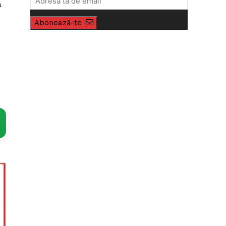
a
Abonează-te