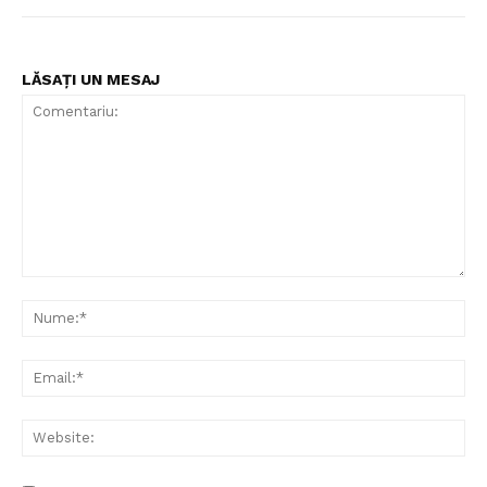
LĂSAȚI UN MESAJ
Comentariu:
Nu
Ema
Web