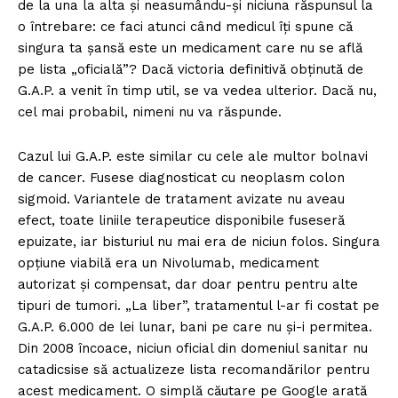
de la una la alta şi neasumându-şi niciuna răspunsul la
o întrebare: ce faci atunci când medicul îţi spune că
singura ta şansă este un medicament care nu se află
pe lista „oficială”? Dacă victoria definitivă obţinută de
G.A.P. a venit în timp util, se va vedea ulterior. Dacă nu,
cel mai probabil, nimeni nu va răspunde.
Cazul lui G.A.P. este similar cu cele ale multor bolnavi
de cancer. Fusese diagnosticat cu neoplasm colon
sigmoid. Variantele de tratament avizate nu aveau
efect, toate liniile terapeutice disponibile fuseseră
epuizate, iar bisturiul nu mai era de niciun folos. Singura
opţiune viabilă era un Nivolumab, medicament
autorizat şi compensat, dar doar pentru pentru alte
tipuri de tumori. „La liber”, tratamentul l-ar fi costat pe
G.A.P. 6.000 de lei lunar, bani pe care nu şi-i permitea.
Din 2008 încoace, niciun oficial din domeniul sanitar nu
catadicsise să actualizeze lista recomandărilor pentru
acest medicament. O simplă căutare pe Google arată