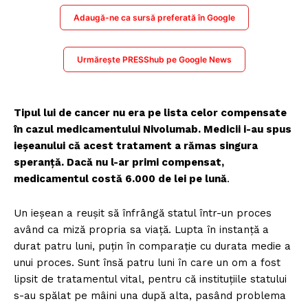
Adaugă-ne ca sursă preferată în Google
Urmărește PRESShub pe Google News
Tipul lui de cancer nu era pe lista celor compensate
în cazul medicamentului Nivolumab. Medicii i-au spus
ieşeanului că acest tratament a rămas singura
speranţă. Dacă nu l-ar primi compensat,
medicamentul costă 6.000 de lei pe lună
.
Un ieşean a reuşit să înfrângă statul într-un proces
având ca miză propria sa viaţă. Lupta în instanţă a
durat patru luni, puţin în comparaţie cu durata medie a
unui proces. Sunt însă patru luni în care un om a fost
lipsit de tratamentul vital, pentru că instituţiile statului
s-au spălat pe mâini una după alta, pasând problema