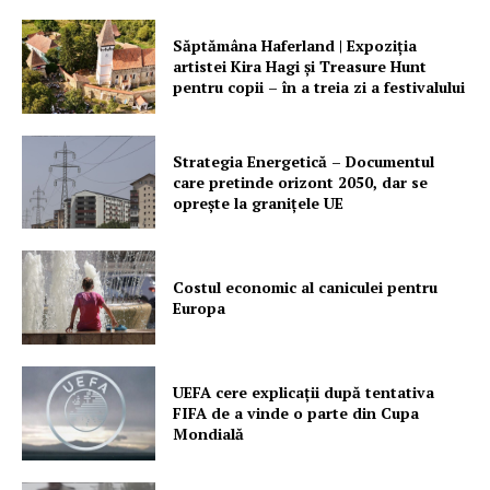
PRESShub
Săptămâna Haferland | Expoziţia
artistei Kira Hagi şi Treasure Hunt
Despre noi / Echipa
pentru copii – în a treia zi a festivalului
Proiecte editoriale
Rețea
Strategia Energetică – Documentul
care pretinde orizont 2050, dar se
Contact
oprește la granițele UE
Costul economic al caniculei pentru
Europa
UEFA cere explicații după tentativa
FIFA de a vinde o parte din Cupa
Mondială