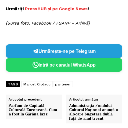
Urmăriți
P
ressHUB și pe Google News
!
(Sursa foto: Facebook / FSANP – Arhivă)
Urmărește-ne pe Telegram
Intră pe canalul WhatsApp
TAGS
Marcel Ciolacu
partener
Articolul precedent
Articolul următor
Parfum de Capitală
Administrația Fondului
Culturală Europeană. Cum
Cultural Național anunță o
a fost la Gărâna Jazz
alocare bugetară dublă
față de anul trecut