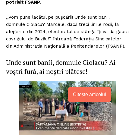
potrivit FSANP
.
„
Vom pune lacătul pe pușcării! Unde sunt banii,
domnule Ciolacu? Marcele, dacă treci liniile roșii, la
alegerile din 2024, electoratul de stânga îți va da gaura
covrigului de Buzău!”, întreabă Federația Sindicatelor
din Administrația Națională a Penitenciarelor (FSANP).
Unde sunt banii, domnule Ciolacu? Ai
voștri fură, ai noștri plătesc!
Citește articolul