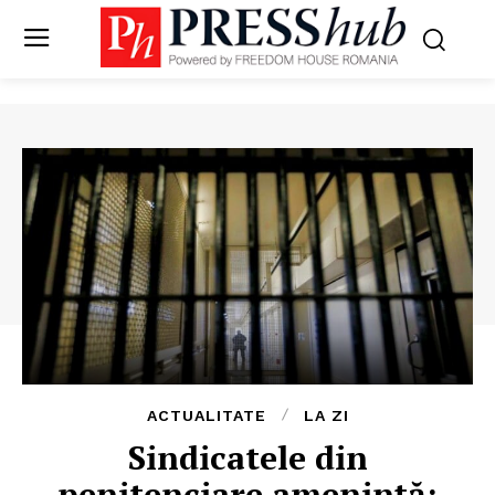
ACTUALITATE
LA ZI
Sindicatele din
penitenciare amenință: