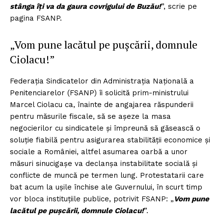
stânga îți va da gaura covrigului de Buzău!
”, scrie pe
pagina FSANP.
„Vom pune lacătul pe pușcării, domnule
Ciolacu!”
Federația Sindicatelor din Administrația Națională a
Penitenciarelor (FSANP) îi solicită prim-ministrului
Marcel Ciolacu ca, înainte de angajarea răspunderii
pentru măsurile fiscale, să se așeze la masa
negocierilor cu sindicatele și împreună să găsească o
soluție fiabilă pentru asigurarea stabilității economice și
sociale a României, altfel asumarea oarbă a unor
măsuri sinucigașe va declanșa instabilitate socială și
conflicte de muncă pe termen lung. Protestatarii care
bat acum la ușile închise ale Guvernului, în scurt timp
vor bloca instituțiile publice, potrivit FSANP: „
Vom pune
lacătul pe pușcării, domnule Ciolacu!
”.