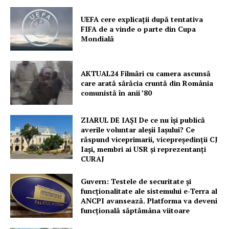
UEFA cere explicații după tentativa
FIFA de a vinde o parte din Cupa
Mondială
AKTUAL24 Filmări cu camera ascunsă
care arată sărăcia cruntă din România
comunistă în anii ’80
ZIARUL DE IAȘI De ce nu își publică
averile voluntar aleșii Iașului? Ce
răspund viceprimarii, vicepreședinții CJ
Iași, membri ai USR și reprezentanți
CURAJ
Guvern: Testele de securitate și
funcționalitate ale sistemului e-Terra al
ANCPI avansează. Platforma va deveni
funcțională săptămâna viitoare