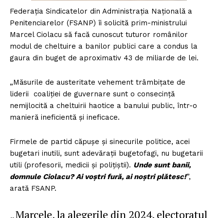
Federația Sindicatelor din Administrația Națională a
Penitenciarelor (FSANP) îi solicită prim-ministrului
Marcel Ciolacu să facă cunoscut tuturor românilor
modul de cheltuire a banilor publici care a condus la
gaura din buget de aproximativ 43 de miliarde de lei.
„Măsurile de austeritate vehement trâmbițate de
liderii coaliției de guvernare sunt o consecință
nemijlocită a cheltuirii haotice a banului public, într-o
manieră ineficientă și ineficace.
Firmele de partid căpușe și sinecurile politice, acei
bugetari inutili, sunt adevărații bugetofagi, nu bugetarii
utili (profesorii, medicii și polițiștii).
Unde sunt banii,
domnule Ciolacu? Ai voștri fură, ai noștri plătesc!
”,
arată FSANP.
„Marcele, la alegerile din 2024, electoratul