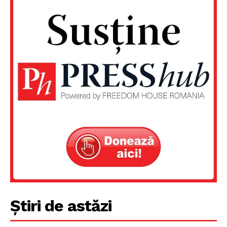
PRESShub
Despre noi / Echipa
Proiecte editoriale
Rețea
Contact
Știri de astăzi