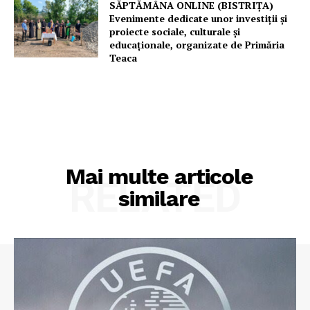
SĂPTĂMÂNA ONLINE (BISTRIȚA)
Evenimente dedicate unor investiții și
proiecte sociale, culturale și
educaționale, organizate de Primăria
Teaca
Mai multe articole
RELATED
similare