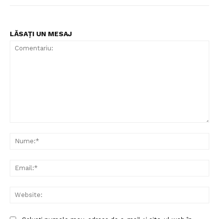
LĂSAȚI UN MESAJ
Comentariu:
Nu
Ema
Web