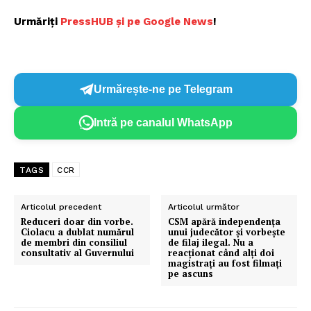
Urmăriți
PressHUB și pe Google News
!
Urmărește-ne pe Telegram
Intră pe canalul WhatsApp
TAGS
CCR
Articolul precedent
Articolul următor
Reduceri doar din vorbe.
CSM apără independența
Ciolacu a dublat numărul
unui judecător și vorbește
de membri din consiliul
de filaj ilegal. Nu a
consultativ al Guvernului
reacționat când alți doi
magistrați au fost filmați
pe ascuns