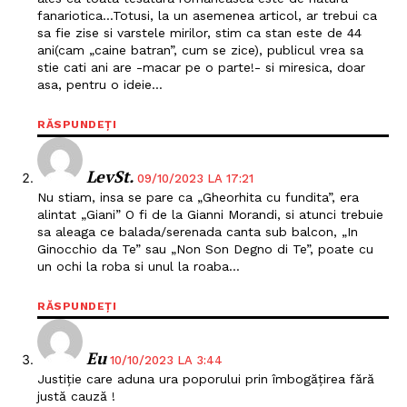
fanariotica…Totusi, la un asemenea articol, ar trebui ca
sa fie zise si varstele mirilor, stim ca stan este de 44
ani(cam „caine batran”, cum se zice), publicul vrea sa
stie cati ani are -macar pe o parte!- si miresica, doar
asa, pentru o ideie…
RĂSPUNDEȚI
LevSt.
09/10/2023 LA 17:21
Nu stiam, insa se pare ca „Gheorhita cu fundita”, era
alintat „Giani” O fi de la Gianni Morandi, si atunci trebuie
sa aleaga ce balada/serenada canta sub balcon, „In
Ginocchio da Te” sau „Non Son Degno di Te”, poate cu
un ochi la roba si unul la roaba…
RĂSPUNDEȚI
Eu
10/10/2023 LA 3:44
Justiție care aduna ura poporului prin îmbogățirea fără
justă cauză !