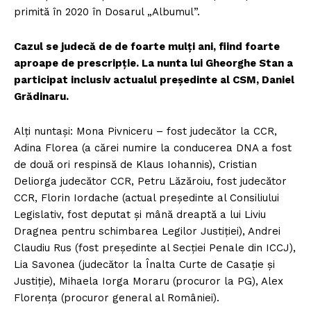
primită în 2020 în Dosarul „Albumul”.
Cazul se judecă de de foarte mulți ani, fiind foarte
aproape de prescripție. La nunta lui Gheorghe Stan a
participat inclusiv actualul președinte al CSM, Daniel
Grădinaru.
Alți nuntași: Mona Pivniceru – fost judecător la CCR,
Adina Florea (a cărei numire la conducerea DNA a fost
de două ori respinsă de Klaus Iohannis), Cristian
Deliorga judecător CCR, Petru Lăzăroiu, fost judecător
CCR, Florin Iordache (actual președinte al Consiliului
Legislativ, fost deputat și mână dreaptă a lui Liviu
Dragnea pentru schimbarea Legilor Justiției), Andrei
Claudiu Rus (fost președinte al Secției Penale din ICCJ),
Lia Savonea (judecător la Înalta Curte de Casație și
Justiție), Mihaela Iorga Moraru (procuror la PG), Alex
Florența (procuror general al României).