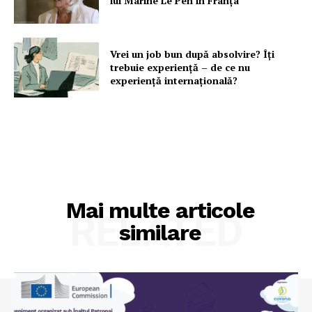
lui Marine Le Pen în Franța
Vrei un job bun după absolvire? Îți
trebuie experiență – de ce nu
experiență internațională?
Mai multe articole
RELATED
similare