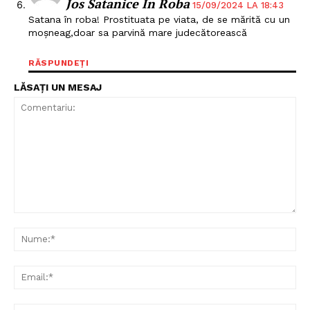
Jos Satanice În Roba
15/09/2024 LA 18:43
Satana în roba! Prostituata pe viata, de se mărită cu un
moșneag,doar sa parvină mare judecătorească
RĂSPUNDEȚI
LĂSAȚI UN MESAJ
Un proiect
FREEDOM HOUSE ROMÂNIA
PRESShub
Comentariu:
Nu
Despre noi / Echipa
Proiecte editoriale
Ema
Rețea