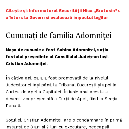
Citește și: Informatorul Securității Nica „Bratosin” s-
a întors la Guvern și evaluează impactul legilor
Cununați de familia Adomniței
Nașa de cununie a fost Sabina Adomniței, soția
fostului președinte al Consiliului Județean Iași,
Cristian Adomniței.
În câțiva ani, ea a a fost promovată de la nivelul
Judecătoriei Iași până la Tribunal București și apoi la
Curtea de Apel a Capitalei. În iunie anul acesta a
devenit vicepreședintă a Curții de Apel, fiind la Secția
Penală.
Soțul ei, Cristian Adomniței, are o condamnare în primă
instanță de 3 ani și 2 luni cu executare, pedeapsă