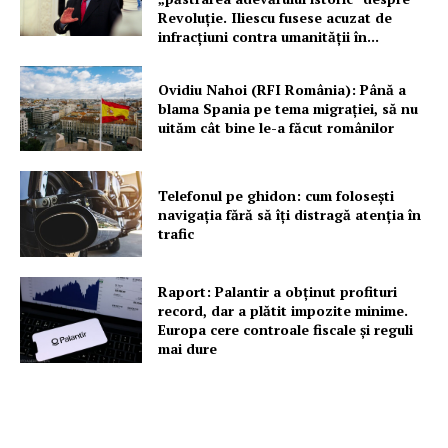
Revoluție. Iliescu fusese acuzat de
infracțiuni contra umanității în...
Un proiect
FREEDOM HOUSE ROMÂNIA
Ovidiu Nahoi (RFI România): Până a
blama Spania pe tema migrației, să nu
uităm cât bine le-a făcut românilor
PRESShub
Telefonul pe ghidon: cum folosești
navigația fără să îți distragă atenția în
trafic
Despre noi / Echipa
Proiecte editoriale
Raport: Palantir a obținut profituri
Rețea
record, dar a plătit impozite minime.
Europa cere controale fiscale și reguli
Contact
mai dure