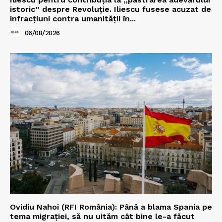
istoric” despre Revoluție. Iliescu fusese acuzat de
infracțiuni contra umanității în...
06/08/2026
Ovidiu Nahoi (RFI România): Până a blama Spania pe
tema migrației, să nu uităm cât bine le-a făcut