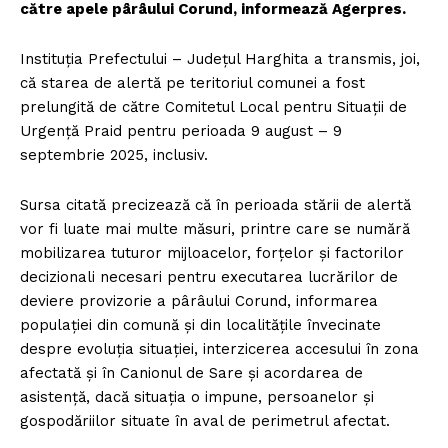
către apele pârâului Corund, informează Agerpres.
Instituţia Prefectului – Judeţul Harghita a transmis, joi,
că starea de alertă pe teritoriul comunei a fost
prelungită de către Comitetul Local pentru Situaţii de
Urgenţă Praid pentru perioada 9 august – 9
septembrie 2025, inclusiv.
Sursa citată precizează că în perioada stării de alertă
vor fi luate mai multe măsuri, printre care se numără
mobilizarea tuturor mijloacelor, forţelor şi factorilor
decizionali necesari pentru executarea lucrărilor de
deviere provizorie a pârâului Corund, informarea
populaţiei din comună şi din localităţile învecinate
despre evoluţia situaţiei, interzicerea accesului în zona
afectată şi în Canionul de Sare şi acordarea de
asistenţă, dacă situaţia o impune, persoanelor şi
gospodăriilor situate în aval de perimetrul afectat.