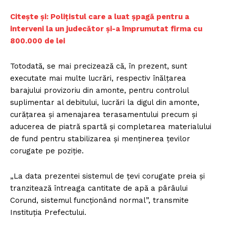
Citește și: Polițistul care a luat șpagă pentru a
interveni la un judecător și-a împrumutat firma cu
800.000 de lei
Totodată, se mai precizează că, în prezent, sunt
executate mai multe lucrări, respectiv înălţarea
barajului provizoriu din amonte, pentru controlul
suplimentar al debitului, lucrări la digul din amonte,
curăţarea şi amenajarea terasamentului precum şi
aducerea de piatră spartă şi completarea materialului
de fund pentru stabilizarea şi menţinerea ţevilor
corugate pe poziţie.
„La data prezentei sistemul de ţevi corugate preia şi
tranzitează întreaga cantitate de apă a pârâului
Corund, sistemul funcţionând normal”, transmite
Instituţia Prefectului.