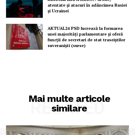
atentate și atacuri în adâncimea Rusiei
și Ucrainei
AKTUAL24 PSD lucrează la formarea
unei majorităţi parlamentare și oferă
funcții de secretari de stat traseiștilor
suveraniști (surse)
Mai multe articole
RELATED
similare