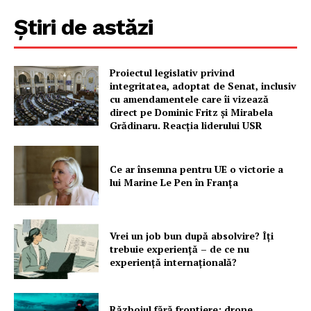
Știri de astăzi
PRESShub
Proiectul legislativ privind
integritatea, adoptat de Senat, inclusiv
Despre noi / Echipa
cu amendamentele care îi vizează
direct pe Dominic Fritz și Mirabela
Proiecte editoriale
Grădinaru. Reacția liderului USR
Rețea
Contact
Ce ar însemna pentru UE o victorie a
lui Marine Le Pen în Franța
Vrei un job bun după absolvire? Îți
trebuie experiență – de ce nu
experiență internațională?
Războiul fără frontiere: drone,