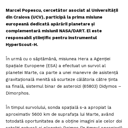
Marcel Popescu, cercetător asociat al Universității
din Craiova (UCV), participă la prima misiune
europeană dedicată apărării planetare și
complementară misiunii NASA/DART. El este
responsabil științific pentru instrumentul
HyperScout-H.
În urmă cu o săptămână, misiunea Hera a Agenției
Spațiale Europene (ESA) a efectuat un survol al
planetei Marte, ca parte a unei manevre de asistență
gravitațională menită să scurteze călătoria către ținta
sa finală, sistemul binar de asteroizi (65803) Didymos –
Dimorphos.
În timpul survolului, sonda spațială s-a apropiat la
aproximativ 5600 km de suprafața lui Marte, având
totodată oportunitatea de a obține imagini ale celor doi
sateliți naturali ai planetei: Deimos (în timpul apropierii)