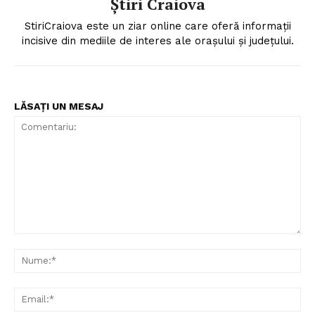
Știri Craiova
StiriCraiova este un ziar online care oferă informații
incisive din mediile de interes ale orașului și județului.
LĂSAȚI UN MESAJ
Comentariu:
Nu
Ema