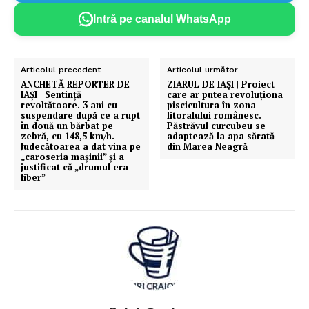
Intră pe canalul WhatsApp
Articolul precedent
Articolul următor
ANCHETĂ REPORTER DE
ZIARUL DE IAȘI | Proiect
IAȘI | Sentință
care ar putea revoluționa
revoltătoare. 3 ani cu
piscicultura în zona
suspendare după ce a rupt
litoralului românesc.
în două un bărbat pe
Păstrăvul curcubeu se
zebră, cu 148,5 km/h.
adaptează la apa sărată
Judecătoarea a dat vina pe
din Marea Neagră
„caroseria mașinii” și a
justificat că „drumul era
liber”