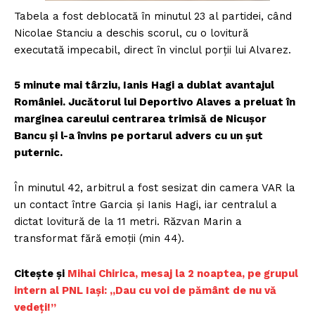
Tabela a fost deblocată în minutul 23 al partidei, când
Nicolae Stanciu a deschis scorul, cu o lovitură
executată impecabil, direct în vinclul porții lui Alvarez.
5 minute mai târziu, Ianis Hagi a dublat avantajul
României. Jucătorul lui Deportivo Alaves a preluat în
marginea careului centrarea trimisă de Nicușor
Bancu și l-a învins pe portarul advers cu un șut
puternic.
În minutul 42, arbitrul a fost sesizat din camera VAR la
un contact între Garcia și Ianis Hagi, iar centralul a
dictat lovitură de la 11 metri. Răzvan Marin a
transformat fără emoții (min 44).
Citește și
Mihai Chirica, mesaj la 2 noaptea, pe grupul
intern al PNL Iaşi: „Dau cu voi de pământ de nu vă
vedeţi!”