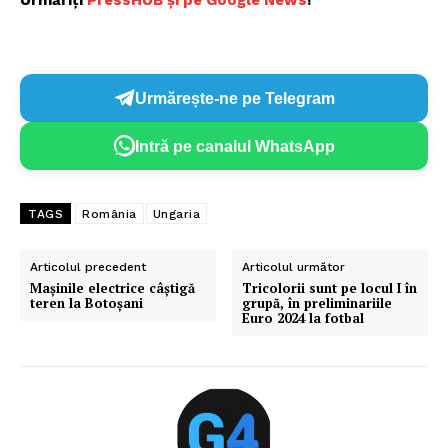
Urmăriți
P
ressHUB și pe Google News
!
Urmărește-ne pe Telegram
Intră pe canalul WhatsApp
TAGS
România
Ungaria
Articolul precedent
Articolul următor
Maşinile electrice câştigă
Tricolorii sunt pe locul I în
teren la Botoşani
grupă, în preliminariile
Euro 2024 la fotbal