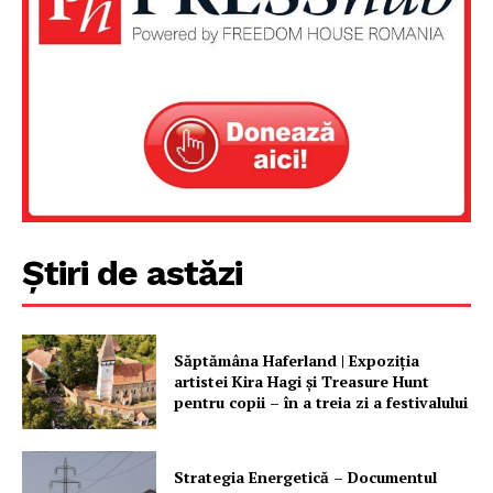
Un proiect
FREEDOM HOUSE ROMÂNIA
PRESShub
Despre noi / Echipa
Știri de astăzi
Proiecte editoriale
Rețea
Contact
Săptămâna Haferland | Expoziţia
artistei Kira Hagi şi Treasure Hunt
pentru copii – în a treia zi a festivalului
Strategia Energetică – Documentul