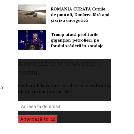
ROMÂNIA CURATĂ Cutiile
de pantofi, Dunărea fără apă
și criza energetică
Trump atacă profiturile
giganților petrolieri, pe
fondul scăderii în sondaje
,
Abonează-te la newsletter-ul
nostru
Pentru a fi la curent cu cele mai recente știri,
ză
oferte și anunțuri speciale.
Abonează-te