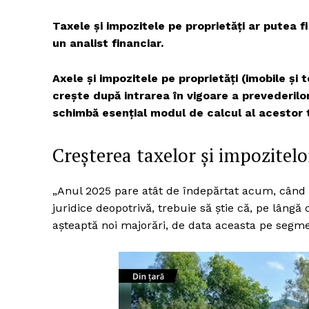
Taxele și impozitele pe proprietăți ar putea f
un analist financiar.
Axele şi impozitele pe proprietăţi (imobile şi t
creşte după intrarea în vigoare a prevederilo
schimbă esenţial modul de calcul al acestor 
Creșterea taxelor și impozitelor
„Anul 2025 pare atât de îndepărtat acum, când ab
juridice deopotrivă, trebuie să ştie că, pe lângă 
aşteaptă noi majorări, de data aceasta pe segmen