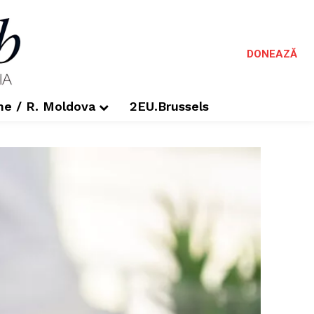
DONEAZĂ
me / R. Moldova
2EU.Brussels