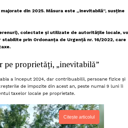
i majorate din 2025. Măsura este „inevitabilă”, susține
erenuri), colectate şi utilizate de autorităţile locale, v
r stabilite prin Ordonanţa de Urgenţă nr. 16/2022, care
taxe.
 pe proprietăți, „inevitabilă”
ia a început 2024, dar contribuabilii, persoane fizice şi
creşterile de impozite din acest an, peste numai 9 luni îi
tul taxelor locale pe proprietate.
Citește articolul