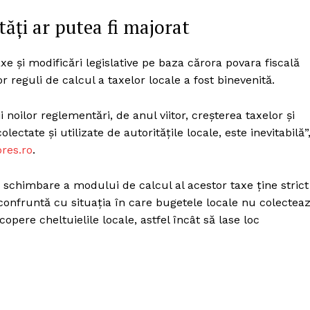
Proiecte editoriale
tăți ar putea fi majorat
Rețea
Contact
iect
axe şi modificări legislative pe baza cărora povara fiscală
 HOUSE
r reguli de calcul a taxelor locale a fost binevenită.
NIA
 noilor reglementări, de anul viitor, creşterea taxelor şi
lectate şi utilizate de autorităţile locale, este inevitabilă”
res.ro
.
de schimbare a modului de calcul al acestor taxe ţine strict
confruntă cu situaţia în care bugetele locale nu colectea
copere cheltuielile locale, astfel încât să lase loc