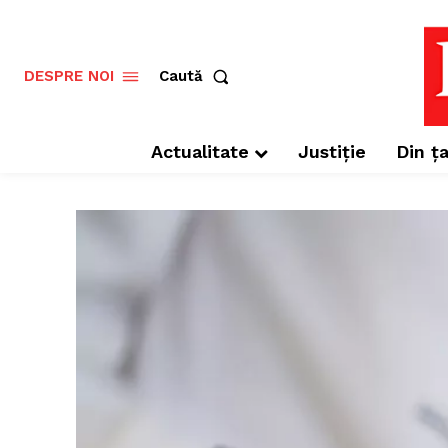
Caută
DESPRE NOI
Actualitate
Justiție
Din ța