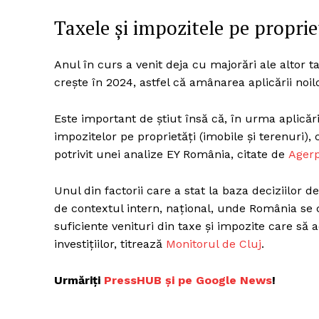
Taxele și impozitele pe proprie
Un pro
Anul în curs a venit deja cu majorări ale altor t
FREEDOM
creşte în 2024, astfel că amânarea aplicării noilo
ROMÂ
Este important de ştiut însă că, în urma aplicării
impozitelor pe proprietăţi (imobile şi terenuri), co
potrivit unei analize EY România, citate de
Agerp
Unul din factorii care a stat la baza deciziilor 
de contextul intern, naţional, unde România se 
suficiente venituri din taxe şi impozite care să a
investiţiilor, titrează
Monitorul de Cluj
.
Urmăriți
P
ressHUB și pe Google News
!