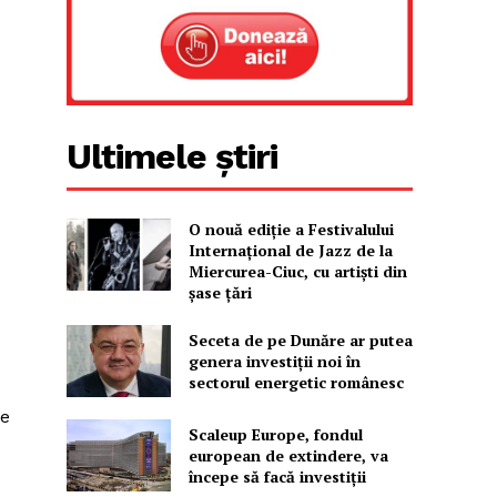
Ultimele știri
O nouă ediţie a Festivalului
Internaţional de Jazz de la
Miercurea-Ciuc, cu artişti din
şase ţări
Seceta de pe Dunăre ar putea
genera investiții noi în
sectorul energetic românesc
de
Scaleup Europe, fondul
european de extindere, va
începe să facă investiții