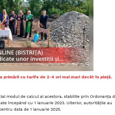
la primării cu tarife de 2-4 ori mai mari decât în piață.
PRESShub
al modul de calcul al acestora, stabilite prin Ordonanţa 
cate începând cu 1 ianuarie 2023. Ulterior, autorităţile au
 pentru data de 1 ianuarie 2025.
Despre noi / Echipa