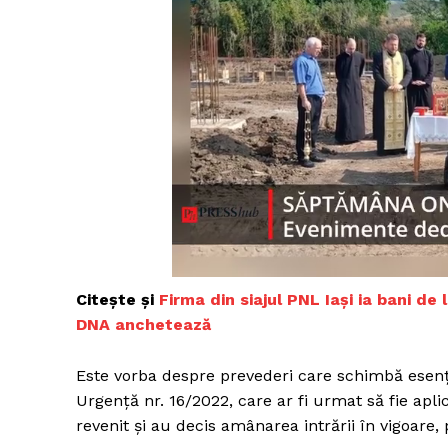
Citește și
Firma din siajul PNL Iași ia bani de 
DNA anchetează
Este vorba despre prevederi care schimbă esenţi
Urgenţă nr. 16/2022, care ar fi urmat să fie apli
revenit şi au decis amânarea intrării în vigoare,