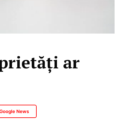
prietăți ar
e
 Google News