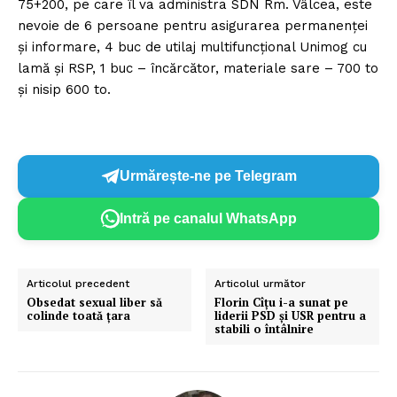
75+200, pe care îl va administra SDN Rm. Vâlcea, este
nevoie de 6 persoane pentru asigurarea permanenței
și informare, 4 buc de utilaj multifuncțional Unimog cu
lamă și RSP, 1 buc – încărcător, materiale sare – 700 to
și nisip 600 to.
Urmărește-ne pe Telegram
Intră pe canalul WhatsApp
Articolul precedent
Articolul următor
Obsedat sexual liber să
Florin Cîțu i-a sunat pe
colinde toată ţara
liderii PSD și USR pentru a
stabili o întâlnire