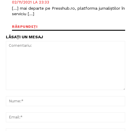
02/11/2021 LA 23:33
[…] mai departe pe Presshub.ro, platforma jurnaliștilor în
serviciu […]
RĂSPUNDEȚI
LĂSAȚI UN MESAJ
Un proiect
FREEDOM HOUSE ROMÂNIA
PRESShub
Comentariu:
Nu
Despre noi / Echipa
Ema
Proiecte editoriale
Rețea