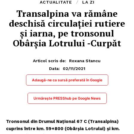
ACTUALITATE
LA ZI
Transalpina va rămâne
deschisă circulației rutiere
și iarna, pe tronsonul
Obârșia Lotrului -Curpăt
Articol scris de:
Roxana Stancu
02/11/2021
Data:
Adaugă-ne ca sursă preferată în Google
Urmărește PRESShub pe Google News
Tronsonul din Drumul Național 67 C (Transalpina)
cuprins între km. 59+800 (Obârșia
Lotrului) și km.