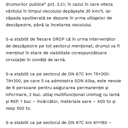
drumurilor publice” pct. 3.2.1, în cazul în care viteza
vântului în timpul viscolului depășește 30 km/h, iar
zăpada spulberată se depune în urma utilajelor de
deszăpezire, până la încetarea viscolului.
S-a stabilit de fiecare DRDP că în urma intervențiilor
de deszăpezire pe tot sectorul menționat, drumul va fi
menținut în stare de viabilitate corespunzătoare
circulației în condiții de iarnă.
S-a stabilit ca pe sectorul de DN 67C km 75+200-
79+200, pe care îl va administra SDN Alba, este nevoie
de 6 persoane pentru asigurarea permanenței și
informare, 2 buc. utilaj multifuncțional Unimog cu lamă
și RSP. 1 buc – încărcător, materiale sare – 400 to și
nisip 500 to.
S-a stabilit ca pe sectorul de DN 67C km 61+160 –