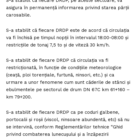
S-a stabilit că fiecare DRDP, pe aceste sectoare, va
asigura în permanență informarea privind starea părții
carosabile.
S-a stabilit că fiecare DRDP este de acord că circulația
va fi închisă pe timpul nopții în intervalul 18:00-08:00 și
restricțiile de tonaj 7,5 to și de viteză 30 km/h.
S-a stabilit de fiecare DRDP că circulația va fi
restricționată, în funcție de condițiile meteorologice
(ceață, ploi torențiale, furtună, ninsori, etc.) și ca
urmare a unor fenomene cum sunt căderile de stânci și
ebulmentele pe sectorul de drum DN 67C km 61+160 –
km 79+200.
S-a stabilit de fiecare DRDP ca pe coduri galbene,
portocalii și roșii (viscol, ninsoare abundentă, etc) să nu
se intervină, conform Reglementărilor tehnice “Ghid
privind combaterea lunecușului și a înzăpezirii