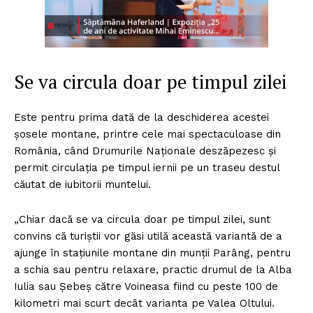
Se va circula doar pe timpul zilei
Este pentru prima dată de la deschiderea acestei
șosele montane, printre cele mai spectaculoase din
România, când Drumurile Naționale deszăpezesc și
permit circulația pe timpul iernii pe un traseu destul
căutat de iubitorii muntelui.
„Chiar dacă se va circula doar pe timpul zilei, sunt
convins că turiștii vor găsi utilă această variantă de a
ajunge în stațiunile montane din munții Parâng, pentru
a schia sau pentru relaxare, practic drumul de la Alba
Iulia sau Șebeș către Voineasa fiind cu peste 100 de
kilometri mai scurt decât varianta pe Valea Oltului.