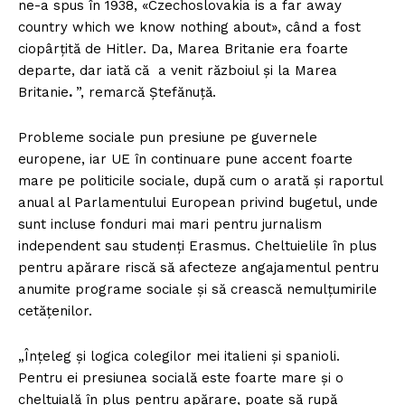
ne-a spus în 1938, «Czechoslovakia is a far away
country which we know nothing about», când a fost
ciopârțită de Hitler. Da, Marea Britanie era foarte
departe, dar iată că a venit războiul și la Marea
Britanie
.
”, remarcă Ștefănuță.
Probleme sociale pun presiune pe guvernele
europene, iar UE în continuare pune accent foarte
mare pe politicile sociale, după cum o arată și raportul
anual al Parlamentului European privind bugetul, unde
sunt incluse fonduri mai mari pentru jurnalism
independent sau studenți Erasmus. Cheltuielile în plus
pentru apărare riscă să afecteze angajamentul pentru
anumite programe sociale și să crească nemulțumirile
cetățenilor.
„Înțeleg și logica colegilor mei italieni și spanioli.
Pentru ei presiunea socială este foarte mare și o
cheltuială în plus pentru apărare, poate să rupă