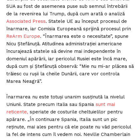
SUA au fost de asemenea puse sub semnul întrebării
de la revenirea lui Trump, după cum arată o analiză
Associated Press
. Statele UE au început procesul de
înarmare, iar Comisia Europeană sprijină procesul prin
ReArm Europe
. “Înarmarea este o necesitate”, spune
Nicu Ștefănuță. Atitudinea administrației americane
încurajează statele să devine mai independente în
domeniul apărării, iar pericolul Rusiei este încă mare,
după cum și Ștefănuță observă: “Mie nu mi-ar plăcea să
trăiesc cu rușii la cheile Dunării, care vor controla
Marea Neagră”.
Înarmarea nu este totuși unanim susținută la nivelul
Uniunii. State precum Italia sau Spania
sunt mai
reticente,
speriate de costurile cheltuielilor pentru
apărare. „În continuare Spania, Italia sunt un pic
reținute, mai ales pentru că ele poate nu văd pericolul
la fel de intens cum îl vedem noi. Neville Chamberlain