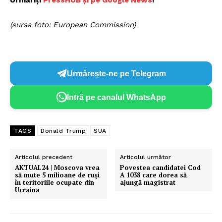
Urmăriți
PressHUB și pe Google News
!
(sursa foto: European Commission)
Urmărește-ne pe Telegram
Intră pe canalul WhatsApp
TAGS
Donald Trump
SUA
Articolul precedent
Articolul următor
AKTUAL24 | Moscova vrea
Povestea candidatei Cod
să mute 5 milioane de ruși
A 1038 care dorea să
în teritoriile ocupate din
ajungă magistrat
Ucraina