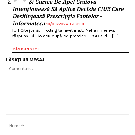
Și Curtea De Apel Craiova
Intenționează Să Aplice Decizia CJUE Care
Desființează Prescripția Faptelor -
Informateca
10/03/2024 LA 3:03
[…] Citește și: Trolling la nivel înalt. Nehammer i-a
răspuns lui Ciolacu după ce premierul PSD a d… […]
RĂSPUNDEȚI
LĂSAȚI UN MESAJ
Comentariu:
Nu