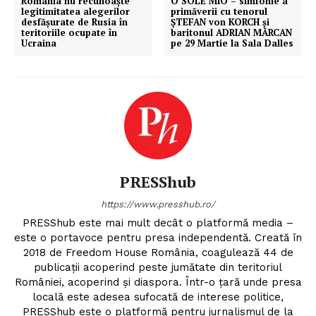
România nu recunoaște
O SOLE MIO – simfonie a
legitimitatea alegerilor
primăverii cu tenorul
desfășurate de Rusia în
ŞTEFAN von KORCH şi
teritoriile ocupate în
baritonul ADRIAN MĂRCAN
Ucraina
pe 29 Martie la Sala Dalles
PRESShub
https://www.presshub.ro/
PRESShub este mai mult decât o platformă media –
este o portavoce pentru presa independentă. Creată în
2018 de Freedom House România, coagulează 44 de
publicații acoperind peste jumătate din teritoriul
României, acoperind și diaspora. Într-o țară unde presa
locală este adesea sufocată de interese politice,
PRESShub este o platformă pentru jurnalismul de la