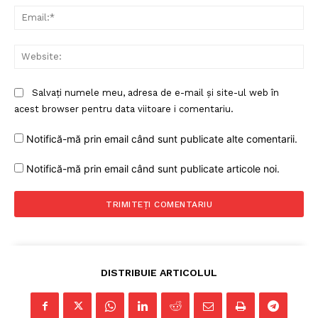
Ema
Web
Salvați numele meu, adresa de e-mail și site-ul web în
acest browser pentru data viitoare i comentariu.
Un proiect
Notifică-mă prin email când sunt publicate alte comentarii.
FREEDOM HOUSE ROMÂNIA
Notifică-mă prin email când sunt publicate articole noi.
PRESShub
Despre noi / Echipa
DISTRIBUIE ARTICOLUL
Proiecte editoriale
Rețea