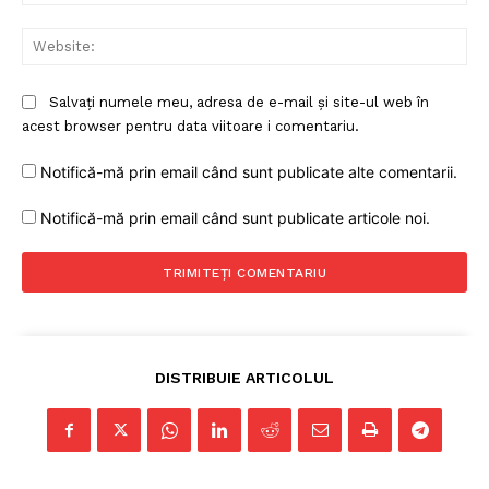
Web
Salvați numele meu, adresa de e-mail și site-ul web în
acest browser pentru data viitoare i comentariu.
Notifică-mă prin email când sunt publicate alte comentarii.
Un proiect
Notifică-mă prin email când sunt publicate articole noi.
FREEDOM HOUSE ROMÂNIA
PRESShub
DISTRIBUIE ARTICOLUL
Despre noi / Echipa
Proiecte editoriale
Rețea