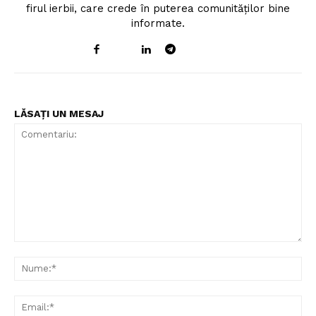
firul ierbii, care crede în puterea comunităților bine
informate.
LĂSAȚI UN MESAJ
Comentariu:
Nu
Ema