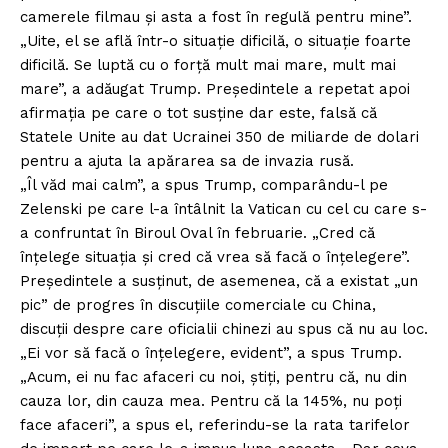
camerele filmau și asta a fost în regulă pentru mine”.
„Uite, el se află într-o situație dificilă, o situație foarte
dificilă. Se luptă cu o forță mult mai mare, mult mai
mare”, a adăugat Trump. Președintele a repetat apoi
afirmația pe care o tot susține dar este, falsă că
Statele Unite au dat Ucrainei 350 de miliarde de dolari
pentru a ajuta la apărarea sa de invazia rusă.
„Îl văd mai calm”, a spus Trump, comparându-l pe
Zelenski pe care l-a întâlnit la Vatican cu cel cu care s-
a confruntat în Biroul Oval în februarie. „Cred că
înțelege situația și cred că vrea să facă o înțelegere”.
Președintele a susținut, de asemenea, că a existat „un
pic” de progres în discuțiile comerciale cu China,
discuții despre care oficialii chinezi au spus că nu au loc.
„Ei vor să facă o înțelegere, evident”, a spus Trump.
„Acum, ei nu fac afaceri cu noi, știți, pentru că, nu din
cauza lor, din cauza mea. Pentru că la 145%, nu poți
face afaceri”, a spus el, referindu-se la rata tarifelor