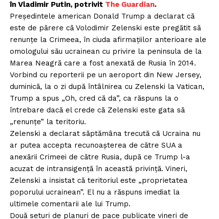
în Vladimir Putin, potrivit
The Guardian
.
Președintele american Donald Trump a declarat că
este de părere că Volodimir Zelenski este pregătit să
renunțe la Crimeea, în ciuda afirmațiilor anterioare ale
omologului său ucrainean cu privire la peninsula de la
Marea Neagră care a fost anexată de Rusia în 2014.
Vorbind cu reporterii pe un aeroport din New Jersey,
duminică, la o zi după întâlnirea cu Zelenski la Vatican,
Trump a spus „Oh, cred că da”, ca răspuns la o
întrebare dacă el crede că Zelenski este gata să
„renunțe” la teritoriu.
Zelenski a declarat săptămâna trecută că Ucraina nu
ar putea accepta recunoașterea de către SUA a
anexării Crimeei de către Rusia, după ce Trump l-a
acuzat de intransigență în această privință. Vineri,
Zelenski a insistat că teritoriul este „proprietatea
poporului ucrainean”. El nu a răspuns imediat la
ultimele comentarii ale lui Trump.
Două seturi de planuri de pace publicate vineri de