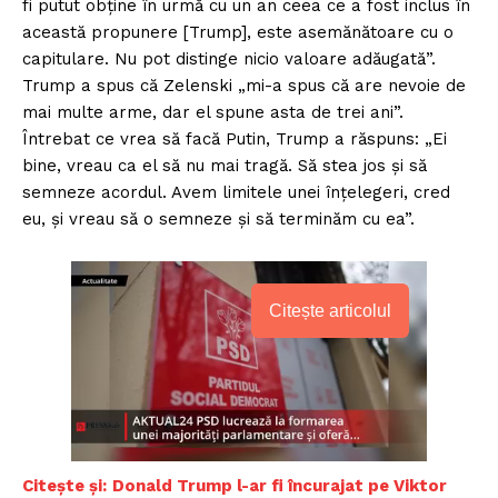
fi putut obține în urmă cu un an ceea ce a fost inclus în
această propunere [Trump], este asemănătoare cu o
capitulare. Nu pot distinge nicio valoare adăugată”.
Trump a spus că Zelenski „mi-a spus că are nevoie de
mai multe arme, dar el spune asta de trei ani”.
Întrebat ce vrea să facă Putin, Trump a răspuns: „Ei
bine, vreau ca el să nu mai tragă. Să stea jos și să
semneze acordul. Avem limitele unei înțelegeri, cred
eu, și vreau să o semneze și să terminăm cu ea”.
Citește articolul
Citește și:
Donald Trump l-ar fi încurajat pe Viktor