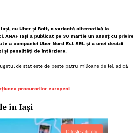
și, cu Uber și Bolt, o variantă alternativă la
i. ANAF Iași a publicat pe 30 martie un anunț cu privir
tate a companiei Uber Nord Est SRL și a unei decizii
 și penalități de întârziere.
getul de stat este de peste patru milioane de lei, adică
cțiunea procurorilor europeni
e în Iaşi
Citește articolul