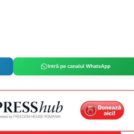
Proiecte editoriale
Rețea
Contact
iect
 HOUSE
NIA
Intră pe canalul WhatsApp