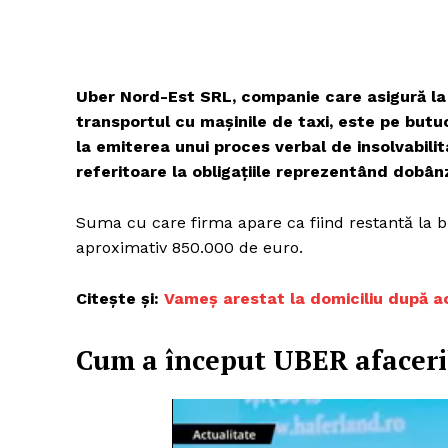
Uber Nord-Est SRL, companie care asigură la Ia
transportul cu mașinile de taxi, este pe butuc
la emiterea unui proces verbal de insolvabili
referitoare la obligaţiile reprezentând dobânzi
Suma cu care firma apare ca fiind restantă la bu
aproximativ 850.000 de euro.
Citește și:
Vameș arestat la domiciliu după a
Cum a început UBER afaceril