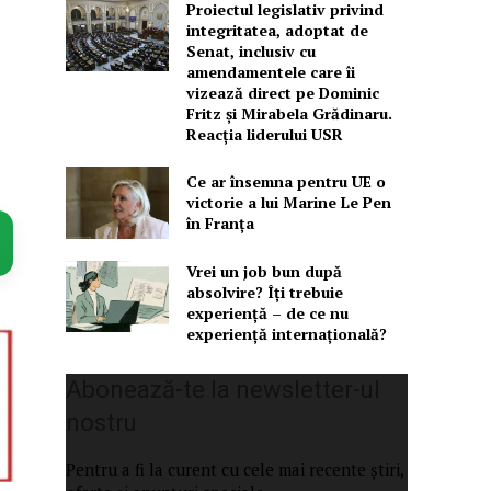
Proiectul legislativ privind
integritatea, adoptat de
Senat, inclusiv cu
amendamentele care îi
vizează direct pe Dominic
Fritz și Mirabela Grădinaru.
Reacția liderului USR
Ce ar însemna pentru UE o
victorie a lui Marine Le Pen
în Franța
Vrei un job bun după
absolvire? Îți trebuie
experiență – de ce nu
experiență internațională?
Abonează-te la newsletter-ul
nostru
Pentru a fi la curent cu cele mai recente știri,