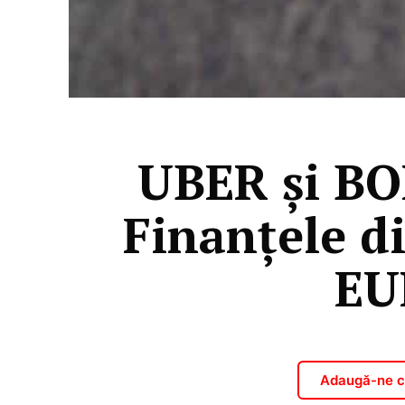
UBER şi BOL
Finanţele d
EU
Adaugă-ne ca