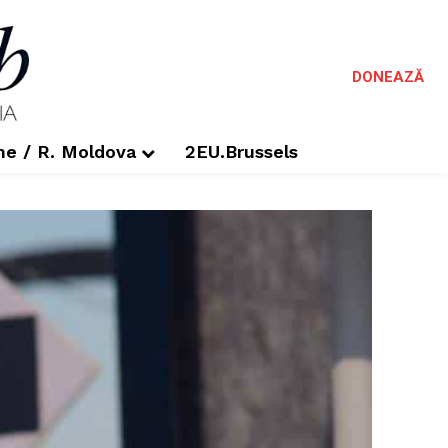
DONEAZĂ
me / R. Moldova
2EU.Brussels