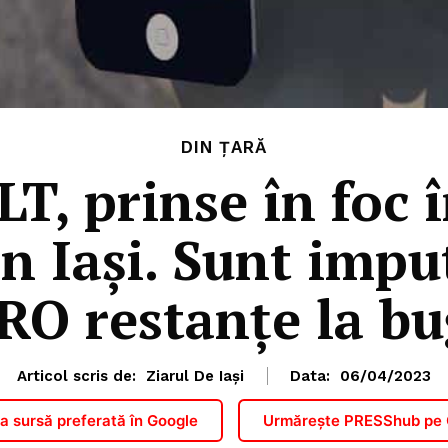
DIN ȚARĂ
T, prinse în foc î
in Iaşi. Sunt impu
RO restanţe la bu
Articol scris de:
Ziarul De Iași
Data:
06/04/2023
 sursă preferată în Google
Urmărește PRESShub pe