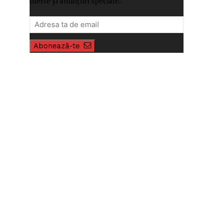
oferte și anunțuri speciale.
Abonează-te