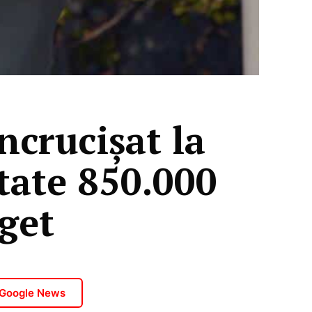
ncrucişat la
tate 850.000
get
 Google News