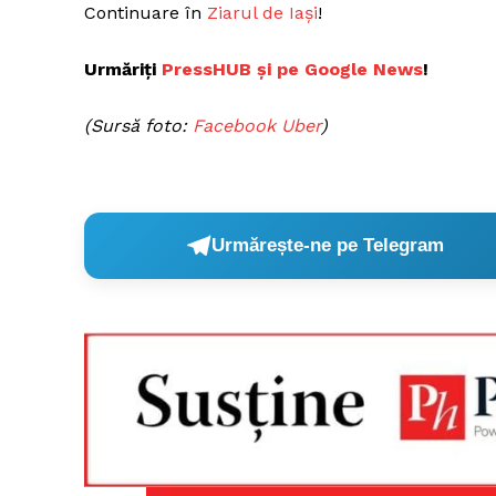
Continuare în
Ziarul de Iași
!
Urmăriți
PressHUB și pe Google News
!
Un pro
(Sursă foto:
Facebook Uber
)
FREEDOM
ROMÂ
Urmărește-ne pe Telegram