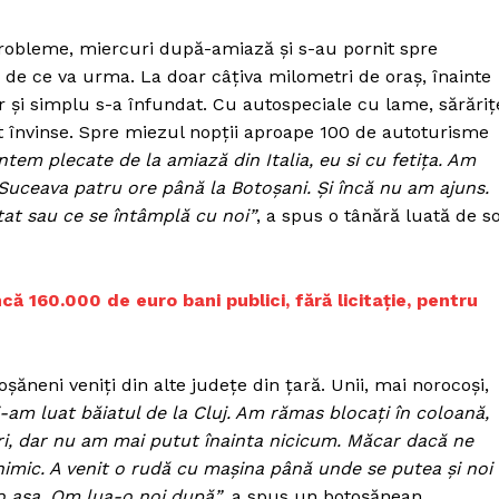
probleme, miercuri după-amiază și s-au pornit spre
 de ce va urma. La doar câțiva milometri de oraș, înainte
 și simplu s-a înfundat. Cu autospeciale cu lame, sărăriț
t învinse. Spre miezul nopții aproape 100 de autoturisme
ntem plecate de la amiază din Italia, eu si cu fetița. Am
 Suceava patru ore până la Botoșani. Și încă nu am ajuns.
at sau ce se întâmplă cu noi”
, a spus o tânără luată de s
ncă 160.000 de euro bani publici, fără licitație, pentru
toșăneni veniți din alte județe din țară. Unii, mai norocoși,
-am luat băiatul de la Cluj. Am rămas blocați în coloană,
tri, dar nu am mai putut înainta nicicum. Măcar dacă ne
 nimic. A venit o rudă cu mașina până unde se putea și noi
-o așa. Om lua-o noi după”
, a spus un botoșănean.