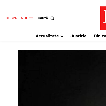
Caută
DESPRE NOI
Actualitate
Justiție
Din ța