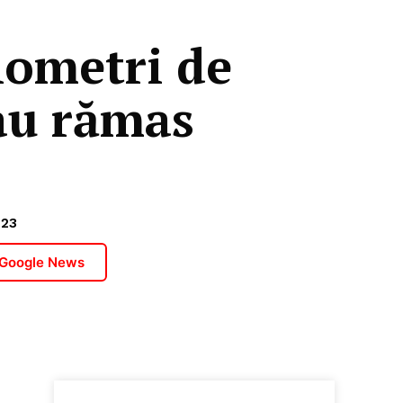
lometri de
 au rămas
023
 Google News