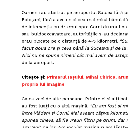
Oamenii au aterizat pe aeroportul Salcea fără 
Botoșani, fără a avea nici cea mai mică bănuială
de intersecția cu drumul spre Corni drumul pur
sau buldoexcavatoare, autoritățile s-au declara
erau blocate pe o distanță de 4-5 kilometri.
“Su
făcut două ore și ceva până la Suceava și de la
Nici nu ne spune nimeni cât mai avem de aștept
de la aeroport.
Citește și:
Primarul Iașului, Mihai Chirica, aru
propria lui imagine
Ca ea zeci de alte persoane. Printre ei și alți bo
au fost luați cu o altă mașină.
“Eu am fost și mi
între Vlădeni și Corni. Mai aveam câțiva kilome
spunea cineva, să fie vreun filtru pe drum, dar
am Venit pe jos. Am încuiat mașina și am lăsat