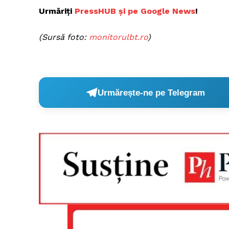
Urmăriți
PressHUB și pe Google News
!
(Sursă foto:
monitorulbt.ro
)
Un pro
FREEDOM
ROMÂ
Urmărește-ne pe Telegram