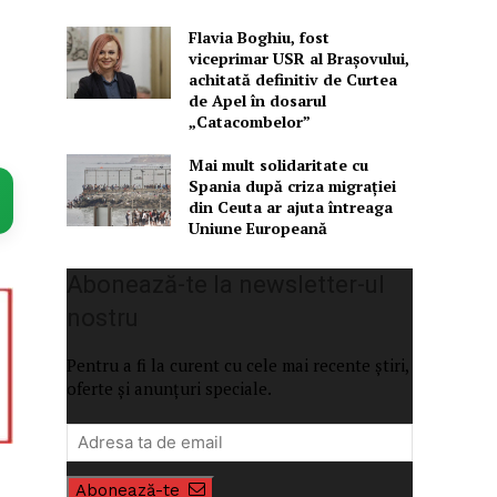
Flavia Boghiu, fost
viceprimar USR al Brașovului,
achitată definitiv de Curtea
de Apel în dosarul
„Catacombelor”
Mai mult solidaritate cu
Spania după criza migrației
din Ceuta ar ajuta întreaga
Uniune Europeană
Abonează-te la newsletter-ul
nostru
Pentru a fi la curent cu cele mai recente știri,
oferte și anunțuri speciale.
Abonează-te