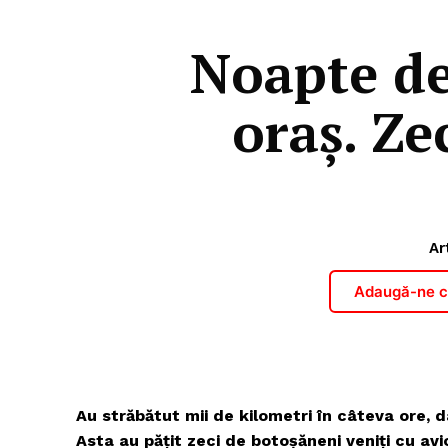
Noapte de
oraș. Ze
Ar
Adaugă-ne ca
Au străbătut mii de kilometri în câteva ore, d
Asta au pățit zeci de botoșăneni veniți cu avio