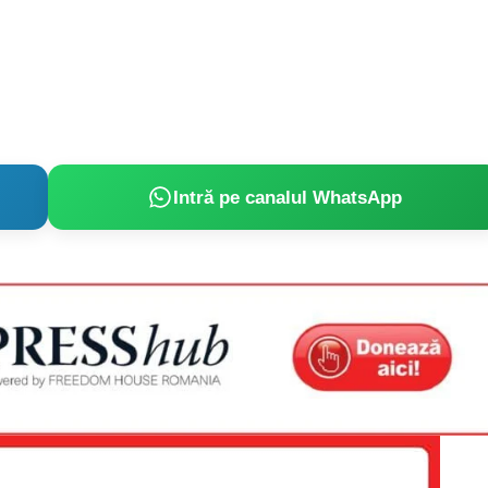
Proiecte editoriale
Rețea
Contact
iect
 HOUSE
NIA
Intră pe canalul WhatsApp