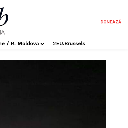
DONEAZĂ
me / R. Moldova
2EU.Brussels