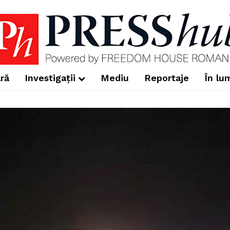
ră
Investigații
Mediu
Reportaje
În lu