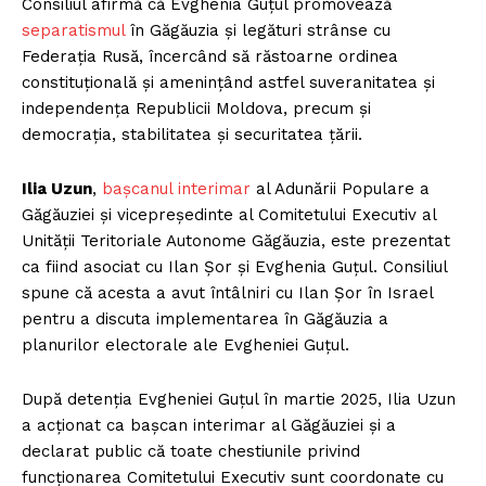
Consiliul afirmă că Evghenia Guțul promovează
separatismul
în Găgăuzia și legături strânse cu
Federația Rusă, încercând să răstoarne ordinea
constituțională și amenințând astfel suveranitatea și
independența Republicii Moldova, precum și
democrația, stabilitatea și securitatea țării.
Ilia Uzun
,
bașcanul interimar
al Adunării Populare a
Găgăuziei și vicepreședinte al Comitetului Executiv al
Unității Teritoriale Autonome Găgăuzia, este prezentat
ca fiind asociat cu Ilan Șor și Evghenia Guțul. Consiliul
spune că acesta a avut întâlniri cu Ilan Șor în Israel
pentru a discuta implementarea în Găgăuzia a
planurilor electorale ale Evgheniei Guțul.
După detenția Evgheniei Guțul în martie 2025, Ilia Uzun
a acționat ca bașcan interimar al Găgăuziei și a
declarat public că toate chestiunile privind
funcționarea Comitetului Executiv sunt coordonate cu