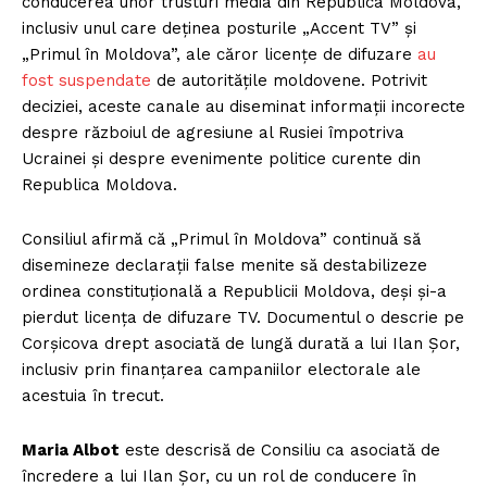
conducerea unor trusturi media din Republica Moldova,
inclusiv unul care deținea posturile „Accent TV” și
„Primul în Moldova”, ale căror licențe de difuzare
au
fost suspendate
de autoritățile moldovene. Potrivit
deciziei, aceste canale au diseminat informații incorecte
despre războiul de agresiune al Rusiei împotriva
Ucrainei și despre evenimente politice curente din
Republica Moldova.
Consiliul afirmă că „Primul în Moldova” continuă să
disemineze declarații false menite să destabilizeze
ordinea constituțională a Republicii Moldova, deși și-a
pierdut licența de difuzare TV. Documentul o descrie pe
Corșicova drept asociată de lungă durată a lui Ilan Șor,
inclusiv prin finanțarea campaniilor electorale ale
acestuia în trecut.
Maria Albot
este descrisă de Consiliu ca asociată de
încredere a lui Ilan Șor, cu un rol de conducere în