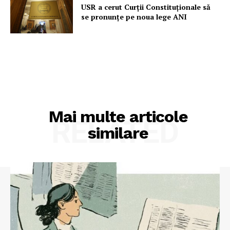
USR a cerut Curții Constituționale să
se pronunțe pe noua lege ANI
Mai multe articole
RELATED
similare