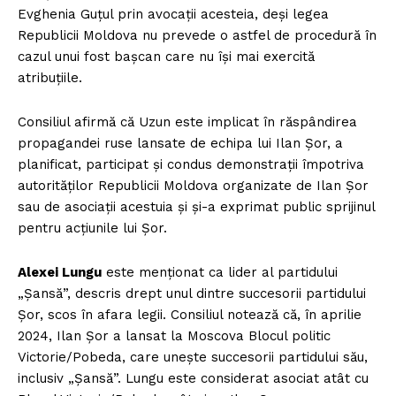
Evghenia Guțul prin avocații acesteia, deși legea
Republicii Moldova nu prevede o astfel de procedură în
cazul unui fost bașcan care nu își mai exercită
atribuțiile.
Consiliul afirmă că Uzun este implicat în răspândirea
propagandei ruse lansate de echipa lui Ilan Șor, a
planificat, participat și condus demonstrații împotriva
autorităților Republicii Moldova organizate de Ilan Șor
sau de asociații acestuia și și-a exprimat public sprijinul
pentru acțiunile lui Șor.
Alexei Lungu
este menționat ca lider al partidului
„Șansă”, descris drept unul dintre succesorii partidului
Șor, scos în afara legii. Consiliul notează că, în aprilie
2024, Ilan Șor a lansat la Moscova Blocul politic
Victorie/Pobeda, care unește succesorii partidului său,
inclusiv „Șansă”. Lungu este considerat asociat atât cu