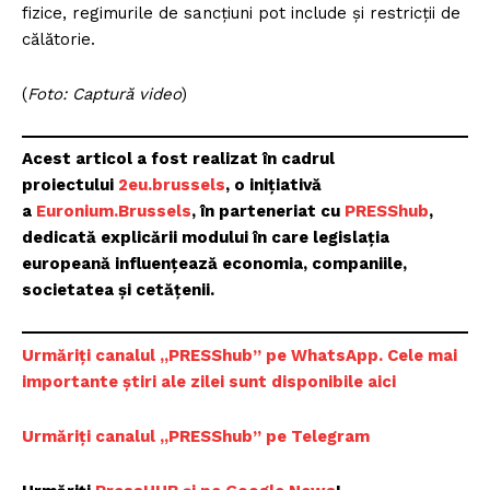
fizice, regimurile de sancțiuni pot include și restricții de
călătorie.
(
Foto: Captură video
)
Un proiect
Acest articol a fost realizat în cadrul
FREEDOM HOUSE ROMÂNIA
proiectului
2eu.brussels
, o inițiativă
a
Euronium.Brussels
, în parteneriat cu
PRESShub
,
dedicată explicării modului în care legislația
europeană influențează economia, companiile,
societatea și cetățenii.
PRESShub
Despre noi / Echipa
Urmăriți canalul „PRESShub” pe WhatsApp. Cele mai
importante știri ale zilei sunt disponibile aici
Proiecte editoriale
Rețea
Urmăriți canalul „PRESShub” pe Telegram
Contact