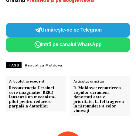
Urmăriți
PressHUB și pe Google News
!
Urmărește-ne pe Telegram
Intră pe canalul WhatsApp
TAGS
Republica Moldova
Articolul precedent
Articolul următor
Reconstrucția Ucrainei
R. Moldova: repatrierea
cere imaginație: BERD
copiilor ucraineni
lansează un mecanism-
deportați este o
pilot pentru reducere
prioritate, la fel tragerea
parțială a datoriilor
la răspundere a celor
vinovați