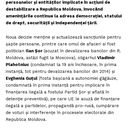
persoanelor și entităților implicate în acțiuni de
destabilizare a Republica Moldova, invocând
amenințările continue la adresa democrației, statului
de drept, securității și independenței țării.
Noua decizie menține și actualizează sancțiunile pentru
șapte persoane, printre care omul de afaceri si fost
politician
Ilan Șor
(acuzat în devalizarea bancilor din R.
Moldova, astăzi fugit la Moscova), oligarhul
Vladimir
Plahotniuc
(condamnat la 19 ani închisoare, în prima
instanță, tot pentru devalizarea bancilor din 2014) și
Evghenia Guțul
(fosta bașcană a autonomiei găgăuze,
condamnată în prima instanță pentru implicare în
finanțarea ilegală a fostului Partid Șor și aflată în
detenție preventivă), pe care UE le acuză de finanțare
ilegală a partidelor, propagandă pro-rusă, cumpărare
de voturi și interferențe în procesele electorale din
Republica Moldova.