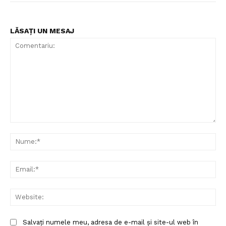
LĂSAȚI UN MESAJ
Comentariu:
Nu
Ema
Web
Salvați numele meu, adresa de e-mail și site-ul web în