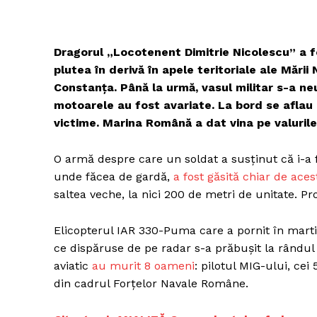
Dragorul „Locotenent Dimitrie Nicolescu” a 
plutea în derivă în apele teritoriale ale Mării
Constanța. Până la urmă, vasul militar s-a neu
motoarele au fost avariate. La bord se aflau 7
victime. Marina Română a dat vina pe valurile 
O armă despre care un soldat a susținut că i-a fo
unde făcea de gardă,
a fost găsită chiar de aces
saltea veche, la nici 200 de metri de unitate. Pr
Elicopterul IAR 330-Puma care a pornit în mart
ce dispăruse de pe radar s-a prăbușit la rândul 
aviatic
au murit 8 oameni
: pilotul MIG-ului, cei
din cadrul Forțelor Navale Române.