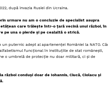
22, după invazia Rusiei din Ucraina.
prin urmare nu am o concluzie de specialist asupra
etățean care trăiește într-o țară vecină unui război, în
 pe una o pierde și pe cealaltă o strică.
n un puternic adept al apartenenței României la NATO. Că
lfabetismul funcțional în instituțiile de stat românești,
e o umbrelă de protecție nu doar militară, ci și de
a război conduși doar de Iohannis, Ciucă, Ciolacu și
ă.