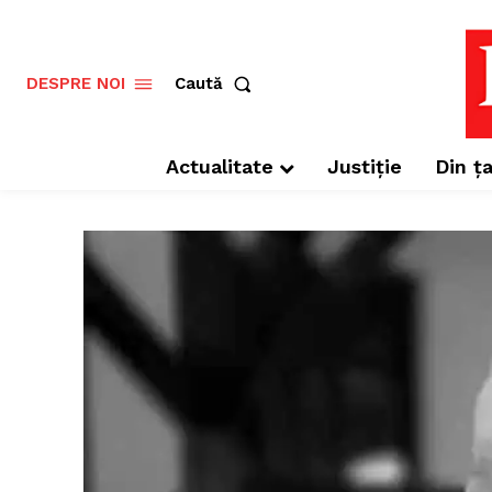
Caută
DESPRE NOI
Actualitate
Justiție
Din ța