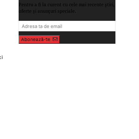
Pentru a fi la curent cu cele mai recente știri,
oferte și anunțuri speciale.
Abonează-te
ci