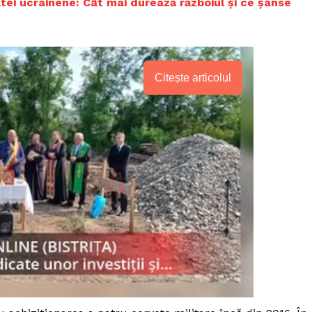
ei ucrainene: Cât mai durează războiul și ce șanse
Citește articolul
PRESShub
Despre noi / Echipa