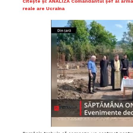
Citește și: ANALIZĂ Comandantul șef al armat
reale are Ucraina