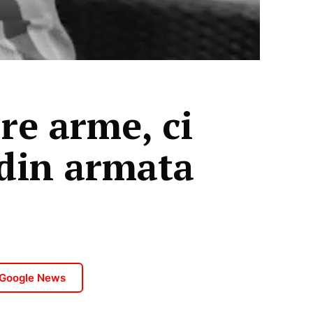
e arme, ci
din armata
 Google News