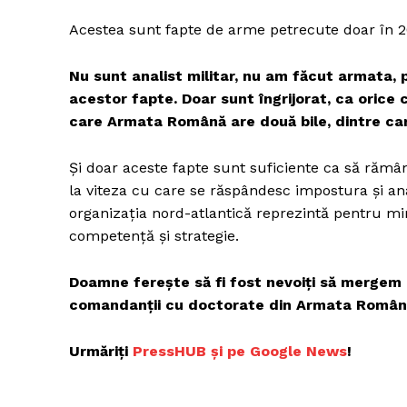
Acestea sunt fapte de arme petrecute doar în 20
Nu sunt analist militar, nu am făcut armata, 
acestor fapte. Doar sunt îngrijorat, ca orice c
care Armata Română are două bile, dintre care
Și doar aceste fapte sunt suficiente ca să rămâ
la viteza cu care se răspândesc impostura și ana
organizația nord-atlantică reprezintă pentru min
competență și strategie.
Doamne ferește să fi fost nevoiți să mergem l
comandanții cu doctorate din Armata Român
Urmăriți
PressHUB și pe Google News
!