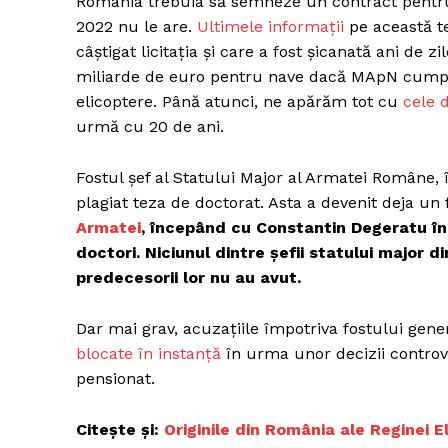
România trebuia să semneze un contract pentru a
2022 nu le are.
Ultimele informații
pe această t
câștigat licitația și care a fost șicanată ani de 
miliarde de euro pentru nave dacă MApN cumpă
Un pro
elicoptere. Până atunci, ne apărăm tot cu
cele 
FREEDOM
urmă cu 20 de ani.
ROMÂ
Fostul șef al Statului Major al Armatei Române, 
plagiat teza de doctorat. Asta a devenit deja un
Armatei
, începând cu Constantin Degeratu în 
doctori. Niciunul dintre șefii statului major 
predecesorii lor nu au avut.
Dar mai grav, acuzațiile împotriva fostului gene
blocate în instanță
în urma unor decizii controv
pensionat.
Citește și:
Originile din România ale Reginei El