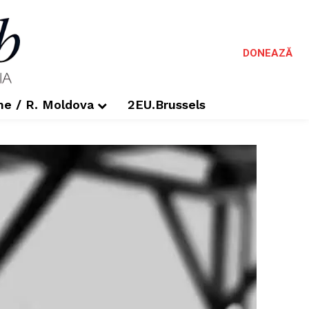
DONEAZĂ
me / R. Moldova
2EU.Brussels