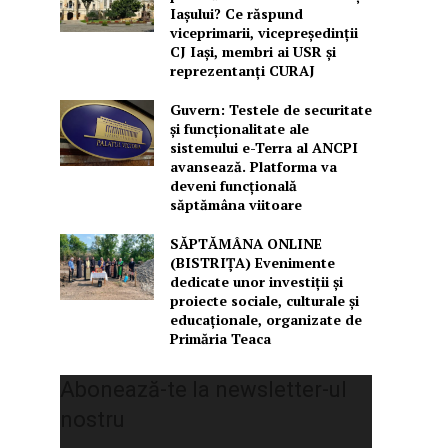
Iașului? Ce răspund
viceprimarii, vicepreședinții
CJ Iași, membri ai USR și
reprezentanți CURAJ
Guvern: Testele de securitate
și funcționalitate ale
sistemului e-Terra al ANCPI
avansează. Platforma va
deveni funcțională
săptămâna viitoare
SĂPTĂMÂNA ONLINE
(BISTRIȚA) Evenimente
dedicate unor investiții și
proiecte sociale, culturale și
educaționale, organizate de
Primăria Teaca
Abonează-te la newsletter-ul
nostru