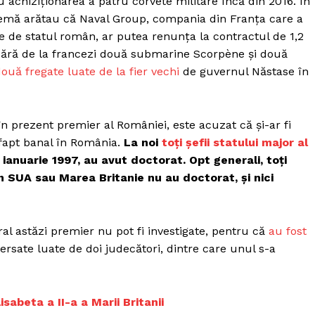
chiziționarea a patru corvete militare încă din 2016. În
Proiecte editoriale
emă arătau că Naval Group, compania din Franța care a
Rețea
zile de statul român, ar putea renunța la contractul de 1,2
Contact
ră de la francezi două submarine Scorpène și două
iect
două fregate luate de la fier vechi
de guvernul Năstase în
 HOUSE
NIA
în prezent premier al României, este acuzat că și-ar fi
 fapt banal în România.
La noi
toți șefii statului major al
ianuarie 1997, au avut doctorat. Opt generali, toți
din SUA sau Marea Britanie nu au doctorat, și nici
ral astăzi premier nu pot fi investigate, pentru că
au fost
ersate luate de doi judecători, dintre care unul s-a
isabeta a II-a a Marii Britanii