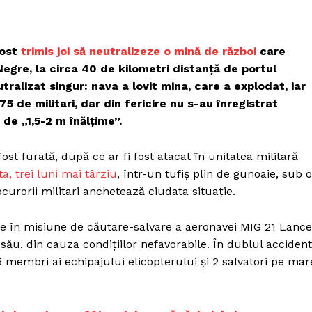
fost
trimis joi să neutralizeze o mină de război
care
 Negre, la circa 40 de kilometri distanță de portul
tralizat singur: nava a lovit mina, care a explodat, iar
5 de militari, dar din fericire nu s-au înregistrat
de „1,5-2 m înălțime”.
st furată, după ce ar fi fost atacat în unitatea militară
ta, trei luni mai târziu
, într-un tufiș plin de gunoaie, sub o
ocurorii militari anchetează ciudata situație.
ie în misiune de căutare-salvare a aeronavei MIG 21 Lanc
său, din cauza condițiilor nefavorabile. În dublul accident
 5 membri ai echipajului elicopterului și 2 salvatori pe mar