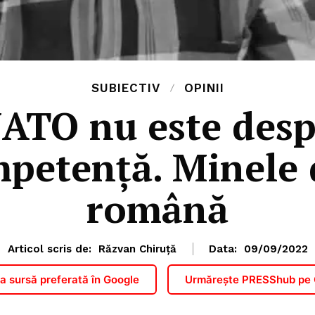
SUBIECTIV
OPINII
ATO nu este despr
mpetență. Minele 
română
Articol scris de:
Răzvan Chiruță
Data:
09/09/2022
 sursă preferată în Google
Urmărește PRESShub pe