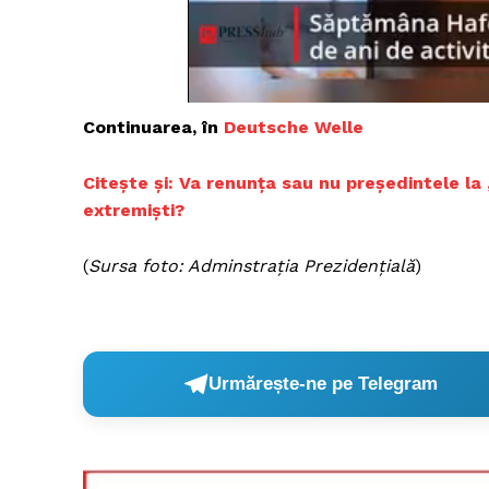
Un pro
FREEDOM
Continuarea, în
Deutsche Welle
ROMÂ
Citește și: Va renunța sau nu președintele la
extremiști?
(
Sursa foto: Adminstrația Prezidențială
)
Urmărește-ne pe Telegram