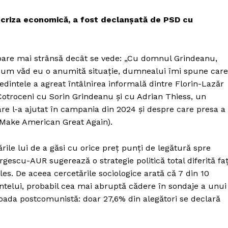
 criza economică, a fost declanșată de PSD cu
 pare mai strânsă decât se vede: „Cu domnul Grindeanu,
n cum văd eu o anumită situație, dumnealui îmi spune care
edintele a agreat întâlnirea informală dintre Florin-Lazăr
a Cotroceni cu Sorin Grindeanu și cu Adrian Thiess, un
are l-a ajutat în campania din 2024 și despre care presa a
(Make American Great Again).
rile lui de a găsi cu orice preț punți de legătură spre
gescu-AUR sugerează o strategie politică total diferită fa
les. De aceea cercetările sociologice arată că 7 din 10
ntelui, probabil cea mai abruptă cădere în sondaje a unui
oada postcomunistă: doar 27,6% din alegători se declară