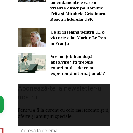
amendamentele care îi
vizează direct pe Dominic
Fritz și Mirabela Grădinaru.
Reacția liderului USR
Ce ar însemna pentru UE o
victorie a lui Marine Le Pen
în Franța
Vrei un job bun după
absolvire? Îți trebuie
experiență – de ce nu
experiență internațională?
Abonează-te la newsletter-ul
nostru
Pentru a fi la curent cu cele mai recente știri,
oferte și anunțuri speciale.