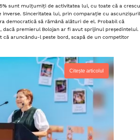
5% sunt mulțumiți de activitatea lui, cu toate că a crescu
e inverse. Sinceritatea lui, prin comparație cu ascunzișuri
ăra democratică să rămână alături de el. Probabil că
dacă premierul Bolojan ar fi avut sprijinul președintelui.
zut că aruncându-l peste bord, scapă de un competitor
Citește articolul
PRESShub
Despre noi / Echipa