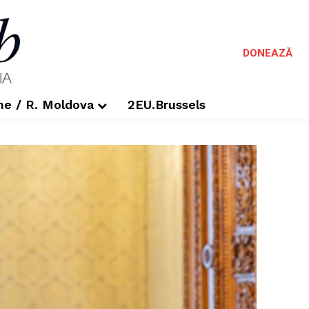
DONEAZĂ
me / R. Moldova
2EU.Brussels