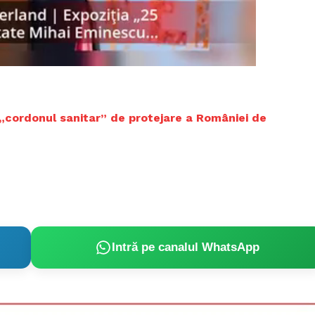
Proiecte editoriale
Rețea
Contact
iect
 HOUSE
NIA
 „cordonul sanitar” de protejare a României de
Intră pe canalul WhatsApp