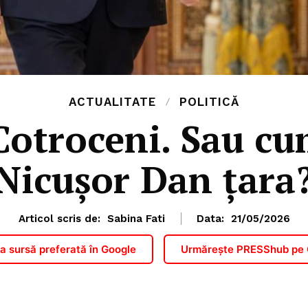
ACTUALITATE
POLITICĂ
Cotroceni. Sau cu
Nicușor Dan țara
Articol scris de:
Sabina Fati
Data:
21/05/2026
 sursă preferată în Google
Urmărește PRESShub pe