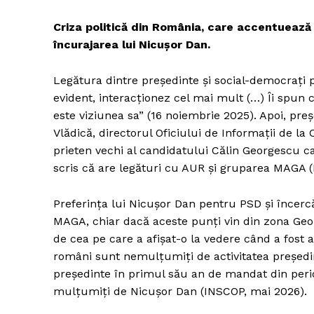
Criza politică din România, care accentuează
încurajarea lui Nicușor Dan.
Legătura dintre președinte și social-democrați
evident, interacționez cel mai mult (…) Îi spu
este viziunea sa” (16 noiembrie 2025). Apoi, preș
Vlădică, directorul Oficiului de Informaţii de l
prieten vechi al candidatului Călin Georgescu c
scris că are legături cu AUR și gruparea MAGA 
Preferința lui Nicușor Dan pentru PSD și încercă
MAGA, chiar dacă aceste punți vin din zona Geor
de cea pe care a afișat-o la vedere când a fost a
români sunt nemulțumiți de activitatea președi
președinte în primul său an de mandat din peri
mulțumiţi de Nicușor Dan (INSCOP, mai 2026).